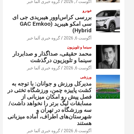
آگوست 7, 2026
گروه خبری آلما خبر
خودرو
بررسی کراس‌اوور هیبریدی جی ای
سی امکو هیبرید (GAC Emkoo
Hybrid)
آگوست 6, 2026
گروه خبری آلما خبر
سینما و تلویزیون
محمد حقیقی، صداگذار و صدابردار
سینما و تلویزیون درگذشت
آگوست 6, 2026
گروه خبری آلما خبر
ورزشی
مدیرکل ورزش و جوانان: با توجه به
کشت پاییزه چمن، ورزشگاه تختی در
فصل پیش رو امکان میزبانی از
مسابقات لیگ برتر را نخواهد داشت/
سه ورزشگاه در تهران و
شهرستان‌های اطراف، آماده میزبانی
هستند
آگوست 6, 2026
گروه خبری آلما خبر