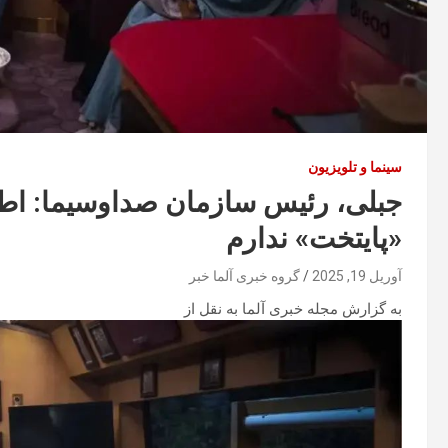
سینما و تلویزیون
جبلی، رئیس سازمان صداوسیما: اط
«پایتخت» ندارم
آوریل 19, 2025
گروه خبری آلما خبر
به گزارش مجله خبری آلما به نقل از