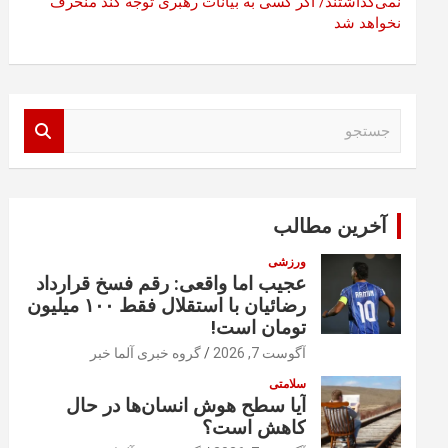
نمی‌گذاشتند/ اگر کسی به بیانات رهبری توجه کند منحرف
نخواهد شد
ج
س
ت
ج
و
آخرین مطالب
ورزشی
عجیب اما واقعی: رقم فسخ قرارداد
رضائیان با استقلال فقط ۱۰۰ میلیون
تومان است!
آگوست 7, 2026
گروه خبری آلما خبر
سلامتی
آیا سطح هوش انسان‌ها در حال
کاهش است؟