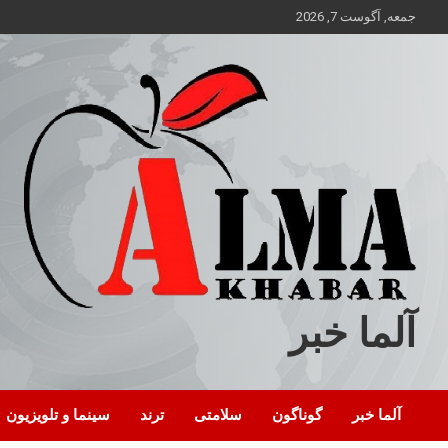
ه
جمعه, آگوست 7, 2026
حتوا
روید
آلما خبر
آلما خبر
گوناگون
سلامتی
ترند
سینما و تلویزیون