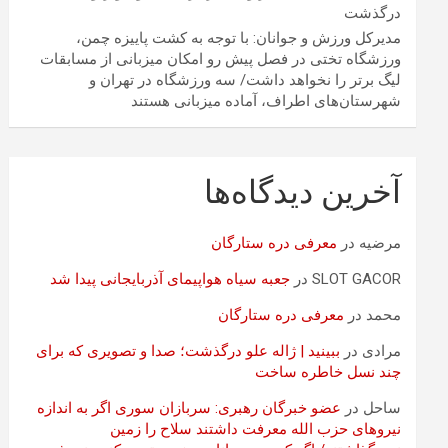
درگذشت
مدیرکل ورزش و جوانان: با توجه به کشت پاییزه چمن،
ورزشگاه تختی در فصل پیش رو امکان میزبانی از مسابقات
لیگ برتر را نخواهد داشت/ سه ورزشگاه در تهران و
شهرستان‌های اطراف، آماده میزبانی هستند
آخرین دیدگاه‌ها
مرضیه
در
معرفی دره ستارگان
SLOT GACOR
در
جعبه سیاه هواپیمای آذربایجانی پیدا شد
محمد
در
معرفی دره ستارگان
مرادی
در
ببینید | ژاله علو درگذشت؛ صدا و تصویری که برای
چند نسل خاطره ساخت
ساحل
در
عضو خبرگان رهبری: سربازان سوری اگر به اندازه
نیروهای حزب الله معرفت داشتند سلاح را زمین