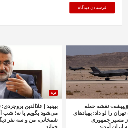
ترند
‌پیشه» نقشه حمله
ببینید | علاالدین بروجردی: 
تهران را لو داد: پهپادهای
می‌شود بگویم یا نه؛ شب آ
از مسیر جمهوری
شمخانی، من و سه نفر دیگر
ه ایران آمدند
خواند