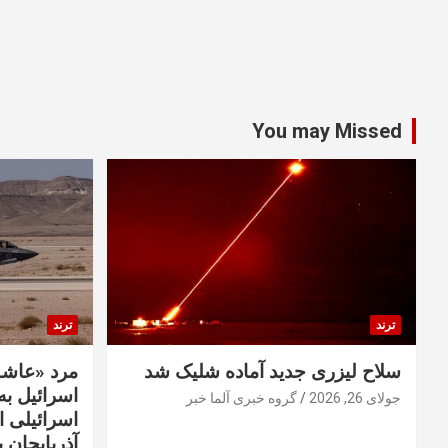
You may Missed
ترند
ترند
سلاح لیزری جدید آماده شلیک شد
مرد «عاشق
اسرائیل به 
جولای 26, 2026
گروه خبری آلما خبر
اسرائیلی 
آذربایجان ب