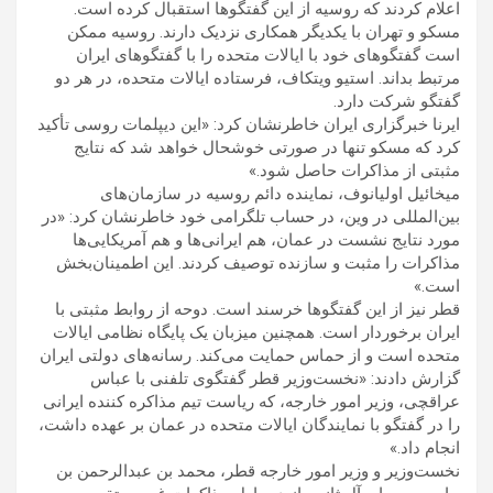
اعلام کردند که روسیه از این گفتگوها استقبال کرده است.
مسکو و تهران با یکدیگر همکاری نزدیک دارند. روسیه ممکن
است گفتگوهای خود با ایالات متحده را با گفتگوهای ایران
مرتبط بداند. استیو ویتکاف، فرستاده ایالات متحده، در هر دو
گفتگو شرکت دارد.
ایرنا خبرگزاری ایران خاطرنشان کرد: «این دیپلمات روسی تأکید
کرد که مسکو تنها در صورتی خوشحال خواهد شد که نتایج
مثبتی از مذاکرات حاصل شود.»
میخائیل اولیانوف، نماینده دائم روسیه در سازمان‌های
بین‌المللی در وین، در حساب تلگرامی خود خاطرنشان کرد: «در
مورد نتایج نشست در عمان، هم ایرانی‌ها و هم آمریکایی‌ها
مذاکرات را مثبت و سازنده توصیف کردند. این اطمینان‌بخش
است.»
قطر نیز از این گفتگوها خرسند است. دوحه از روابط مثبتی با
ایران برخوردار است. همچنین میزبان یک پایگاه نظامی ایالات
متحده است و از حماس حمایت می‌کند. رسانه‌های دولتی ایران
گزارش دادند: «نخست‌وزیر قطر گفتگوی تلفنی با عباس
عراقچی، وزیر امور خارجه، که ریاست تیم مذاکره کننده ایرانی
را در گفتگو با نمایندگان ایالات متحده در عمان بر عهده داشت،
انجام داد.»
نخست‌وزیر و وزیر امور خارجه قطر، محمد بن عبدالرحمن بن