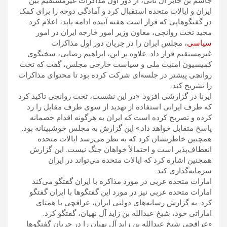
جاسم بن جابر آل ثانی، از دور اول مذاکرات غیرمستقیم بین
ایران و ایالات متحده استقبال کرد و آمادگی دوحه را برای کمک
در گفتگوهایی که قرار است هفته آینده ادامه یابد، اعلام کرد.
مجید تخت روانچی، معاون وزیر امور خارجه ایران در امور
سیاسی
، مجلس ایران را در جریان دور اول مذاکرات
غیرمستقیم قرار داد. علاوه بر این، ابراهیم رضایی، سخنگوی
کمیسیون امنیت ملی و سیاست خارجی مجلس، گفت که تخت
روانچی پیشتر در جلسه‌ای شرکت کرده بود تا محتوای مذاکرات
را تشریح کند.
ایرنا در گزارشی افزود: «در این نشست، تخت روانچی تاکید کرد
که طرف ایرانی استفاده از تهدید از سوی طرف مقابل را رد
کرده و تصریح کرده است که ایران به هرگونه اقدام خصمانه
پاسخ متقابل خواهد داد.» این گزارش به مجلس خوشبینانه بود.
همچنین خاطرنشان کرد که به نظر می‌رسد ایالات متحده
انعطاف‌پذیر است و احتمالاً خواهان جنگ نیست. این گزارش
همچنین اشاره کرد که ایالات متحده می‌تواند در ایران
سرمایه‌گذاری کند.
امارات متحده عربی در مورد مذاکره با ایران گفتگو می‌کند
امارات متحده عربی نیز در مورد این گفتگوها با ایران گفتگو
کرد. به گزارش رسانه‌های دولتی ایران، عراقچی با همتای
اماراتی خود، شیخ عبدالله بن زاید آل نهیان، گفتگو کرد.
«عراقچی شیخ عبدالله بن زاید آل نهیان را در جریان گفتگوها