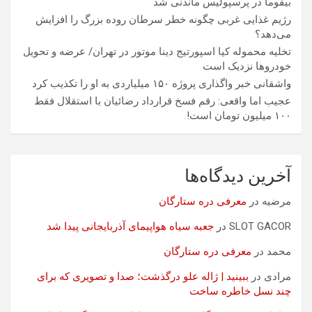
بیفوما در پرسپولیس ماندنی شد
رژیم غذایی غربی چگونه خطر سرطان روده بزرگ را افزایش
می‌دهد؟
تخلیه محموله کیا اسپورتیج دینا موتور در تهران/ عرضه و تحویل
خودروها نزدیک است
واشقانی خبر واگذاری پروژه ۱۵۰ میلیاردی به او را تکذیب کرد
عجیب اما واقعی: رقم فسخ قرارداد رضائیان با استقلال فقط
۱۰۰ میلیون تومان است!
آخرین دیدگاه‌ها
مرضیه
در
معرفی دره ستارگان
SLOT GACOR
در
جعبه سیاه هواپیمای آذربایجانی پیدا شد
محمد
در
معرفی دره ستارگان
مرادی
در
ببینید | ژاله علو درگذشت؛ صدا و تصویری که برای
چند نسل خاطره ساخت