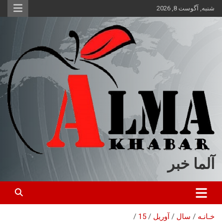
ه
شنبه, آگوست 8, 2026
حتوا
روید
آلما خبر
خـانـه
سال
آوریل
15