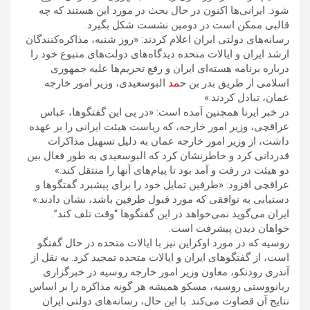
شود. ایرانی‌ها اکنون در حال بحث در مورد این هستند که چه
قالبی ممکن است در دومین نشست شکل بگیرد.
رسانه‌های دولتی ایران اعلام کردند: «روز شنبه، مذاکره‌کنندگان
ارشد ایران و ایالات متحده دیدگاه‌های دولت‌های متبوع خود را
درباره برنامه هسته‌ای ایران و رفع تحریم‌ها علیه جمهوری
اسلامی از طریق بدر بن ح
مد
البوسعیدی، وزیر امور خارجه
عمان، تبادل کردند.»
در خبر ایرنا همچنین آمده است: «در پی این گفتگوها، عباس
عراقچی، وزیر امور خارجه، که ریاست هیئت ایرانی را بر عهده
داشت، از وزیر امور خارجه عمان به دلیل تسهیل مذاکرات
قدردانی کرد و خاطرنشان کرد که البوسعیدی به طور فعال بین
دو هیئت در رفت و آمد بود تا پیام‌های آنها را منتقل کند.»
عراقچی افزود: «طرفین تمایل خود را برای پیشبرد گفتگوها و
دستیابی به توافقی که مورد قبول طرفین باشد، نشان دادند.»
ایران می‌گوید نمی‌خواهد در این گفتگوها “وقت تلف کند”.
خواهان دیدن پیشرفت است.
روسیه که در مورد اوکراین نیز با ایالات متحده در حال گفتگو
است، از گفتگوهای ایران و ایالات متحده تمجید کرد. به نقل از
آندری رودنکو، معاون وزیر امور خارجه روسیه در خبرگزاری
ریانووستی روسیه، مسکو همیشه هر گونه مذاکره را بر اساس
نتایج آن قضاوت می‌کند. با این حال، رسانه‌های دولتی ایران