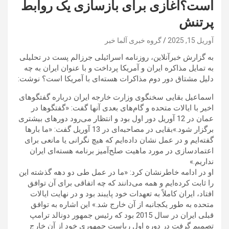
است؟آغازی برای بازسازی یک روابط
پرتنش
آوریل 15, 2025
گروه خبری آلما خبر
به گزارش خبرآنلاین، روزنامه اسرائیلی جرزالم پست در تحلیلی
به تمایل مذاکره ایران و آمریکا پرداخت و با عنوان ایران به چه
دلیل مشتاق دور دوم مذاکرات هسته‌ای با آمریکا است؟ نوشت:
اسماعیل بقایی سخنگوی وزارت خارجه ایران درباره گفتگوهای
اخیر با ایالات متحده و گام‌های بعدی آنها گفت: «گفتگوها در
عمان در 12 آوریل دور اول بود و انتظار می‌رود دورهای بیشتری
برگزار شود.»بقایی در مصاحبه‌ای در 13 آوریل گفت: «ما بارها
گفته‌ایم و در عمل نشان داده‌ایم که هیچ نگرانی یا مانعی برای
اعتمادسازی در مورد ماهیت صلح‌آمیز برنامه هسته‌ای ایران
نداریم.»
او در ادامه خاطرنشان کرد: «ما در عمل طی دو دهه گذشته این
را ثابت کرده‌ایم و همه می‌دانند که چه اتفاقی برای آن توافق
افتاد، ایران کاملاً به تعهدات خود پایبند بود و در نهایت ایالات
متحده به طور یکجانبه از آن خارج شد.» این اشاره به توافق
قبلی ایران در سال 2015 بود که رئیس جمهور دونالد ترامپ
تصمیم گرفت در دوره اول ریاست جمهوری خود از آن خارج