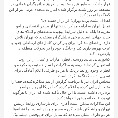
قرار داد که به طور غیرمستقیم از طریق میانجیگران عمانی در
مسقط در روز شنبه برگزار شد.» امارات متحده عربی نیز از این
گفتگوها تمجید کرد.
اهداف پشت پرده تهران؛ فراتر از هسته‌ای؟
تمایل ایران به ادامه مذاکرات نه‌تنها از منظر اقتصادی و لغو
تحریم‌ها بلکه به دلیل شرایط پیچیده منطقه‌ای و ائتلاف‌های
جدید جهانی است. برخی تحلیل‌گران معتقدند که تهران تلاش
دارد از فضای مذاکره برای باز کردن کانال‌های ارتباطی جدید با
غرب بهره‌برداری کند و جایگاه خود را در تحولات منطقه‌ای
بازتعریف کند.
کشورهایی مانند روسیه، قطر، امارات و عمان از این روند
استقبال کرده‌اند. روسیه مذاکرات را سازنده توصیف کرده و
قطر با وجود روابط نزدیک با هر دو طرف، اعلام آمادگی برای
تسهیل ادامه گفتگوها کرده است.
مجلس ایران نیز با دریافت گزارش از تیم مذاکره‌کننده، فضا را
مثبت ارزیابی کرده و اعلام کرده که آمریکا این بار مواضع
نرم‌تری داشته است. با این حال تأکید شده که ایران با هرگونه
تهدید، قاطعانه برخورد خواهد کرد.
این مذاکرات ممکن است آغازی برای بازسازی روابط پرتنش
تهران و واشنگتن باشد. گرچه مسیر پیچیده است، اما نشانه‌ها از
هر دو طرف نشان می‌دهد که تمایل برای حل‌وفصل دیپلماتیک