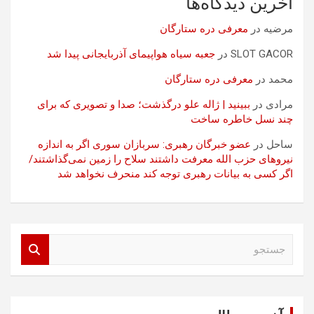
آخرین دیدگاه‌ها
مرضیه
در
معرفی دره ستارگان
SLOT GACOR
در
جعبه سیاه هواپیمای آذربایجانی پیدا شد
محمد
در
معرفی دره ستارگان
مرادی
در
ببینید | ژاله علو درگذشت؛ صدا و تصویری که برای
چند نسل خاطره ساخت
ساحل
در
عضو خبرگان رهبری: سربازان سوری اگر به اندازه
نیروهای حزب الله معرفت داشتند سلاح را زمین نمی‌گذاشتند/
اگر کسی به بیانات رهبری توجه کند منحرف نخواهد شد
ج
س
ت
ج
و