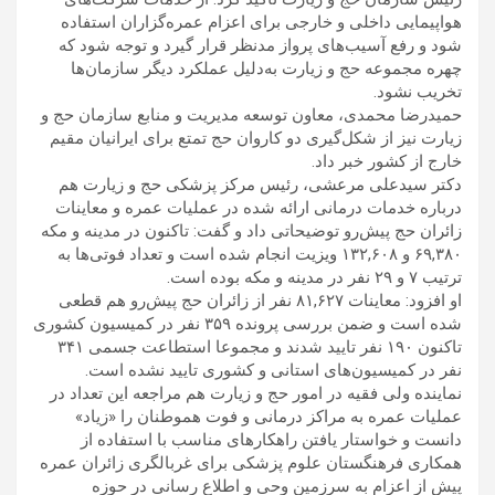
هواپیمایی داخلی و خارجی برای اعزام عمره‌گزاران استفاده
شود و رفع آسیب‌های پرواز مدنظر قرار گیرد و توجه شود که
چهره مجموعه حج و زیارت به‌دلیل عملکرد دیگر سازمان‌ها
تخریب نشود.
حمیدرضا محمدی، معاون توسعه مدیریت و منابع سازمان حج و
زیارت نیز از شکل‌گیری دو کاروان حج تمتع برای ایرانیان مقیم
خارج از کشور خبر داد.
دکتر سیدعلی مرعشی، رئیس مرکز پزشکی حج و زیارت هم
درباره خدمات درمانی ارائه شده در عملیات عمره و معاینات
زائران حج پیش‌رو توضیحاتی داد و گفت: تاکنون در مدینه و مکه
۶۹,۳۸۰ و ۱۳۲,۶۰۸ ویزیت انجام شده است و تعداد فوتی‌ها به
ترتیب ۷ و ۲۹ نفر در مدینه و مکه بوده است.
او افزود: معاینات ۸۱,۶۲۷ نفر از زائران حج پیش‌رو هم قطعی
شده است و ضمن بررسی پرونده ۳۵۹ نفر در کمیسیون کشوری
تاکنون ۱۹۰ نفر تایید شدند و مجموعا استطاعت جسمی ۳۴۱
نفر در کمیسیون‌های استانی و کشوری تایید نشده است.
نماینده ولی فقیه در امور حج و زیارت هم مراجعه این تعداد در
عملیات عمره به مراکز درمانی و فوت هموطنان را «زیاد»
دانست و خواستار یافتن راهکارهای مناسب با استفاده از
همکاری فرهنگستان علوم پزشکی برای غربالگری زائران عمره
پیش از اعزام به سرزمین وحی و اطلاع رسانی در حوزه