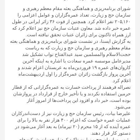
شورای برنامه‌ریزی و هماهنگی بعثه مقام معظم رهبری و
سازمان حج و زیارت، تعداد عمره‌گزاران و عوامل اعزامی را
۲۰۵,۱۶۰ نفر اعلام کرد. همچنین از فوت ۳۶ زائر ایرانی در طول
عمره خبر داده شد. معاون عتبات سازمان حج نیز اعلام کرد که
ارز همراه تاکنون برای زائران عتبات تحقق نیافته است.
به گزارش ایسنا، در نشست شورای برنامه‌ریزی و هماهنگی بعثه
مقام معظم رهبری و سازمان حج و زیارت که به ریاست
حجت‌الاسلام والمسلمین سید عبدالفتاح نواب تشکیل شد
مدیرعامل موسسه عمره سعادت با اشاره به اینکه آخرین
کاروان‌های عمره ۱۹ فروردین‌ماه به عربستان اعزام شدند و
آخرین پرواز بازگشت زائران عمره‌گزار را اول اردیبهشت‌ماه
اعلام کرد.
نصراله فرهمند از پرداخت خسارت به عمره‌گزارانی که از قطار
حرمین استفاده نکردند و یا تأخیر خارج از قرارداد در پروازشان
بوده است، خبر داد و افزود این پرداخت‌ها از امروز آغاز
می‌شود.
علیرضا بیات، رئیس سازمان حج و زیارت نیز از دست‌اندرکاران
عملیات عمره خواست که اعزام ۴۰۰ هزار نفر به بالا را برای
عمره آینده که از ۱۵ محرم (۲۰ تیرماه) به بعد آغاز می‌شود در
دستور کار قرار دهند.
رئیس سازمان حج و زیارت تاکید کرد: از خدمات شرکت‌های