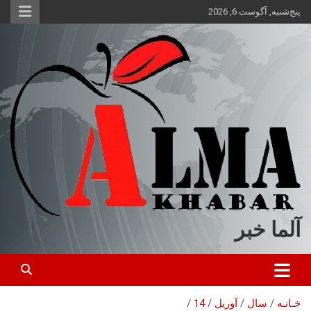
ه
پنج‌شنبه, آگوست 6, 2026
حتوا
روید
آلما خبر
خـانـه
سال
آوریل
14