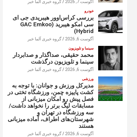
آگوست 7, 2026
گروه خبری آلما خبر
خودرو
بررسی کراس‌اوور هیبریدی جی ای
سی امکو هیبرید (GAC Emkoo
Hybrid)
آگوست 6, 2026
گروه خبری آلما خبر
سینما و تلویزیون
محمد حقیقی، صداگذار و صدابردار
سینما و تلویزیون درگذشت
آگوست 6, 2026
گروه خبری آلما خبر
ورزشی
مدیرکل ورزش و جوانان: با توجه به
کشت پاییزه چمن، ورزشگاه تختی در
فصل پیش رو امکان میزبانی از
مسابقات لیگ برتر را نخواهد داشت/
سه ورزشگاه در تهران و
شهرستان‌های اطراف، آماده میزبانی
هستند
آگوست 6, 2026
گروه خبری آلما خبر