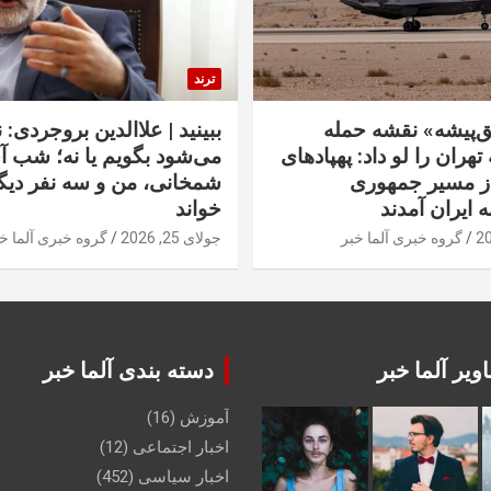
ترند
‌پیشه» نقشه حمله
ببینید | علاالدین بروجردی: 
تهران را لو داد: پهپادهای
می‌شود بگویم یا نه؛ شب آ
از مسیر جمهوری
شمخانی، من و سه نفر دیگر
ه ایران آمدند
خواند
گروه خبری آلما خبر
جولای 25, 2026
گروه خبری آلما خ
ویر آلما خبر
دسته بندی آلما خبر
آموزش
(16)
اخبار اجتماعی
(12)
اخبار سیاسی
(452)