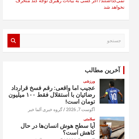
نمی‌گذاشتند/ اگر کسی به بیانات رهبری توجه کند منحرف
نخواهد شد
ج
س
ت
ج
و
آخرین مطالب
ورزشی
عجیب اما واقعی: رقم فسخ قرارداد
رضائیان با استقلال فقط ۱۰۰ میلیون
تومان است!
آگوست 7, 2026
گروه خبری آلما خبر
سلامتی
آیا سطح هوش انسان‌ها در حال
کاهش است؟