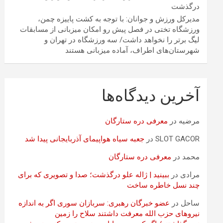
درگذشت
مدیرکل ورزش و جوانان: با توجه به کشت پاییزه چمن،
ورزشگاه تختی در فصل پیش رو امکان میزبانی از مسابقات
لیگ برتر را نخواهد داشت/ سه ورزشگاه در تهران و
شهرستان‌های اطراف، آماده میزبانی هستند
آخرین دیدگاه‌ها
مرضیه
در
معرفی دره ستارگان
SLOT GACOR
در
جعبه سیاه هواپیمای آذربایجانی پیدا شد
محمد
در
معرفی دره ستارگان
مرادی
در
ببینید | ژاله علو درگذشت؛ صدا و تصویری که برای
چند نسل خاطره ساخت
ساحل
در
عضو خبرگان رهبری: سربازان سوری اگر به اندازه
نیروهای حزب الله معرفت داشتند سلاح را زمین