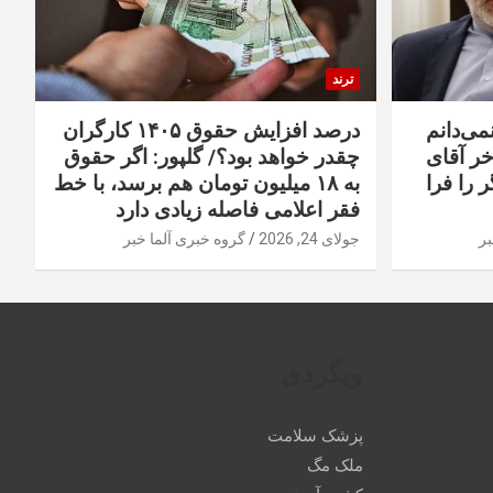
ترند
نمی‌دانم
درصد افزایش حقوق ۱۴۰۵ کارگران
خر آقای
چقدر خواهد بود؟/ گلپور: اگر حقوق
 را فرا
به ۱۸ میلیون تومان هم برسد، با خط
فقر اعلامی فاصله زیادی دارد
بر
جولای 24, 2026
گروه خبری آلما خبر
وبگردی
پزشک سلامت
ملک مگ