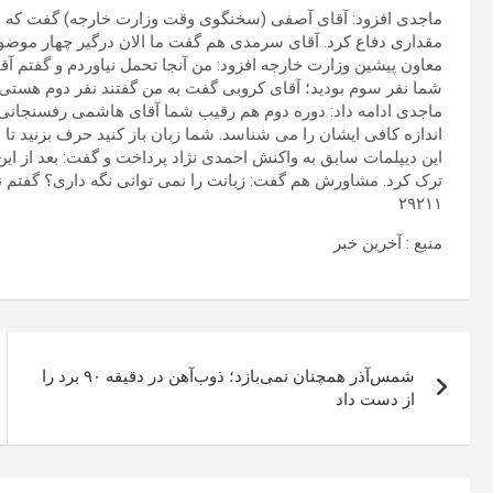
ماجدی افزود: آقای آصفی (سخنگوی وقت وزارت خارجه) گفت که ما کا
مقداری دفاع کرد. آقای سرمدی هم گفت ما الان درگیر چهار موضوع 
معاون پیشین وزارت خارجه افزود: من آنجا تحمل نیاوردم و گفتم آقای
شما نفر سوم بودید؛ آقای کروبی گفت به من گفتند نفر دوم هستی 
ماجدی ادامه داد: دوره دوم هم رقیب شما آقای هاشمی رفسنجانی
اندازه کافی ایشان را می شناسد. شما زبان باز کنید حرف بزنید تا 
این دیپلمات سابق به واکنش احمدی نژاد پرداخت و گفت: بعد از این
ترک کرد. مشاورش هم گفت: زبانت را نمی توانی نگه داری؟ گفتم نه
۲۹۲۱۱
منبع : آخرین خبر
راهبری
شمس‌آذر همچنان نمی‌بازد؛ ذوب‌آهن در دقیقه ۹۰ برد را
نوشته
از دست داد