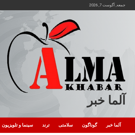
ه
جمعه, آگوست 7, 2026
حتوا
روید
آلما خبر
آلما خبر
گوناگون
سلامتی
ترند
سینما و تلویزیون