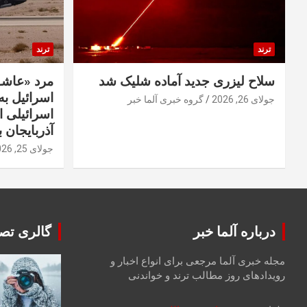
ترند
ترند
سلاح لیزری جدید آماده شلیک شد
مرد «عاشق
اسرائیل به 
جولای 26, 2026
گروه خبری آلما خبر
اسرائیلی 
آذربایجان ب
جولای 25, 2026
درباره آلما خبر
گالری تصا
مجله خبری آلما مرجعی برای انواع اخبار و
رویدادهای روز مطالب ترند و خواندنی