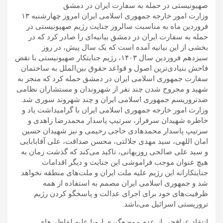
صهیونیستی در حمله به سفارت ایران در دمشق
وزارت امور خارجه جمهوری اسلامی ایران امروز چهارشنبه ۱۳
فروردین ماه به مناسبت سالروز جنایت رژیم صهیونیستی در
حمله به سفارت ایران در دمشق بیانیه‌ای را صادر کرد که در
بخشی از این بیانیه آمده است که یک سال پیش، در روز
سیزدهم فروردین سال ۱۴۰۳، رژیم جنایتکار صهیونیستی با نقض
فاحش بنیادی‌ترین اصول و قواعد حقوق بین‌الملل به ساختمان
سفارت جمهوری اسلامی ایران در دمشق حمله کرد که منجر به
شهید و مجروح شدن چند نفر از شهروندان و مستشاران نظامی‌
ضدتروریسم جمهوری اسلامی ایران و چند شهروند سوری شد.
وزارت امور خارجه جمهوری اسلامی ایران با گرامیداشت یاد و
خاطره شهیدان سرفراز، سرتیپ پاسدار محمدرضا زاهدی و
سرتیپ پاسدار محمدهادی حاجی رحیمی و نیز شهیدان حسین
امان اللهی، سید مهدی جلالتی، محسن صداقت، علی آقابابایی
و سید علی صالحی روزبهانی، تاکید می‌کند که گذشت زمان به
هیچ عنوان موجب فراموشی این جنایت و دیگر اقدامات
جنایتکارانه این رژیم علیه ملت ایران و ملت‌های منطقه نخواهد
شد و جمهوری اسلامی ایران مصمم به استفاده از همه
ظرفیت‌های خود برای اجرای عدالت و پاسخگو کردن رژیم
تروریستی اسرائیل می‌باشد.
انتقاد عراقچی از عدم موضع‌گیری اروپا علیه لفاظی‌های