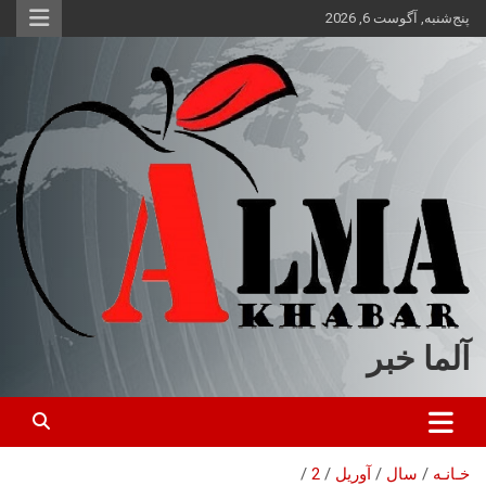
ه
پنج‌شنبه, آگوست 6, 2026
حتوا
روید
آلما خبر
خـانـه
سال
آوریل
2