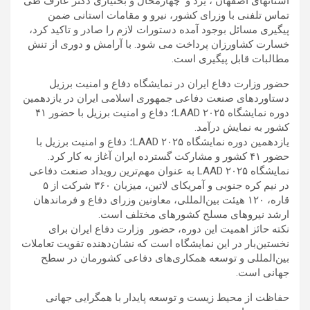
استانهای اصفهان ، یزد و چهارمحال و بختیاری دکتر عارف طی
تماس تلفنی با وزرای کشور، نیرو و مقامات استانی ضمن
پیگیری مسائل بوجود آمده دستورات لازم را صادر و تاکید کرد،
خسارت کشاورزان پرداخت می شود. با آرامش و دوری از تنش
مطالبات قابل پیگیری است.
حضور وزارت دفاع ایران در نمایشگاه دفاع و امنیت برزیل
دستاوردهای صنعت دفاعی جمهوری اسلامی ایران در یازدهمین
دوره نمایشگاه LAAD ۲۰۲۵؛ دفاع و امنیت برزیل با حضور ۴۱
کشور به نمایش درآمد.
یازدهمین دوره نمایشگاه LAAD ۲۰۲۵؛ دفاع و امنیت برزیل با
حضور ۴۱ کشور و مشارکت گسترده ایران آغاز به کار کرد.
نمایشگاه LAAD ۲۰۲۵ به‌ عنوان مهم‌ترین رویداد صنعت دفاعی
در نیم کره جنوبی و آمریکای لاتین، میزبان ۳۶۰ شرکت از ۵
قاره، ۱۲۰ هیئت بین‌المللی، معاونین وزرای دفاع و فرماندهان
ارشد نیروهای مسلح کشورهای مختلف است.
نکته حائز اهمیت این دوره، حضور وزارت دفاع ایران برای
نخستین‌بار در این نمایشگاه است که نشان‌دهنده تقویت تعاملات
بین‌المللی و توسعه همکاری‌های دفاعی کشورمان در سطح
جهانی است.
حفاظت از محیط زیست و توسعه پایدار با همگرایی جهانی