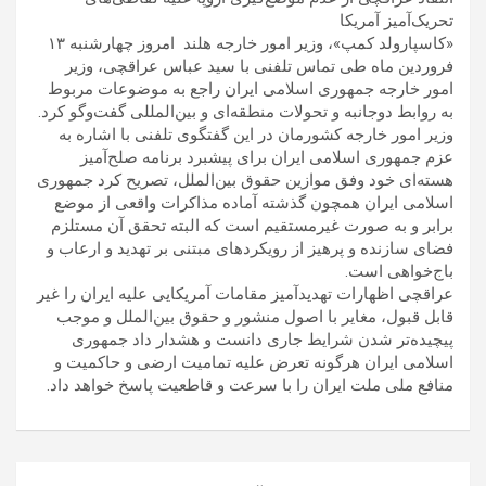
تحریک‌آمیز آمریکا
«کاسپارولد کمپ»، وزیر امور خارجه هلند امروز چهارشنبه ۱۳
فروردین ماه طی تماس تلفنی با سید عباس عراقچی، وزیر
امور خارجه جمهوری اسلامی ایران راجع به موضوعات مربوط
به روابط دوجانبه و تحولات منطقه‌ای و بین‌المللی گفت‌وگو کرد.
وزیر امور خارجه کشورمان در این گفتگوی تلفنی با اشاره به
عزم جمهوری اسلامی ایران برای پیشبرد برنامه صلح‌آمیز
هسته‌ای خود وفق موازین حقوق بین‌الملل، تصریح کرد جمهوری
اسلامی ایران همچون گذشته آماده مذاکرات واقعی از موضع
برابر و به صورت غیرمستقیم است که البته تحقق آن مستلزم
فضای سازنده و پرهیز از رویکردهای مبتنی بر تهدید و ارعاب و
باج‌خواهی است.
عراقچی اظهارات تهدیدآمیز مقامات آمریکایی علیه ایران را غیر
قابل قبول، مغایر با اصول منشور و حقوق بین‌الملل و موجب
پیچیده‌تر شدن شرایط جاری دانست و هشدار داد جمهوری
اسلامی ایران هرگونه تعرض علیه تمامیت ارضی و حاکمیت و
منافع ملی ملت ایران را با سرعت و قاطعیت پاسخ خواهد داد.
راهبری