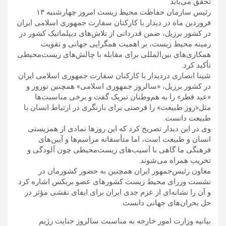
تحقق می‌یابد
رئیس سازمان حفاظت محیط زیست امروز چهارشنبه ۱۳
فروردین ماه در دیدار با کارکنان سفارت جمهوری اسلامی ایران
در کشور برزیل، ضمن قدردانی از تلاش‌های دیپلماتیک کشور در
زمینه محیط زیست، بر اهمیت همگرایی جهانی و تقویت
همکاری‌های بین‌المللی برای مقابله با چالش‌های زیست‌محیطی
تأکید کرد.
شینا انصاری دردیدار با کارکنان سفارت جمهوری اسلامی ایران
در کشور برزیل، «سالروز جمهوری اسلامی» همچنین نوروز و
«عید فطر» را به هم‌وطنان تبریک گفت و برخی مناسبت‌ها
مثل«روز طبیعت» را فرصتی برای بازنگری در ارتباط انسان با
طبیعت دانست.
وی در این دیدار تصریح کرد که این روزها نمادی از همزیستی
انسان و طبیعت است، اما متأسفانه مراسم‌ها و آیین‌های
فرهنگی ما گاهی با آسیب‌های زیست‌محیطی چون آلودگی و
تخریب همراه می‌شوند.
معاون رئیس‌جمهور ایران همچنین به حضور کشورمان در
نشست وزرای محیط زیست کشورهای عضو بریکس اشاره کرد
و آن را نشانه‌ای از عزم جدی ایران برای ایفای نقشی مؤثر در
حل بحران‌های جهانی دانست.
بیانیه وزارت امور خارجه به مناسبت سالروز جنایت رژیم