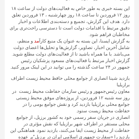
این بسته خبری به طور خاص به فعالیت‌های دولت از ساعت ۱۸
روز ۱۲ فروردین تا ساعت ۱۸ روز چهارشنبه ، ۱۳ فروردین تعلق
دارد. هدف این گزارش، تجمیع و دسته‌بندی اطلاعات و اخبار
دقیق مرتبط با اقدامات دولت است تا دسترسی راحت‌تری برای
مخاطبان فراهم شود.
به گزارش ایسنا، ‌این بسته به عنوان یک منبع کارآ
مد
و منظم،
شامل آخرین اخبار، تصاویر، گزارش‌ها و تحلیل‌ها اعضای دولت
می‌باشد. با ما همراه باشید تا از فعالیت‌های دولت مطلع شوید.
گزارش اخبار مرتبط با فعالیت‌های مسعود پزشکیان رئیس
جمهور در ۲۴ ساعت گذشته را می توانید در این لینک مرور کنید.
بازدید شینا انصاری از جوامع محلی حافظ محیط زیست اطراف
برازیلیا
معاون رئیس‌جمهور و رئیس سازمان حفاظت محیط زیست در
روز سه شنبه ۱۲ فروردین، از پروژه‌های موفق محیط زیستی
جوامع محلی برازیلیا بازدید کرد و نقش جوامع بومی را در
حفاظت محیط زیست ستود.
انصاری در جریان سفر رسمی خود به کشور برزیل، از جوامع
محلی مستقر در اطراف شهر برازیلیا که نقش مؤثری در
حفاظت از محیط زیست ایفا می‌کنند، بازدید نمود. هماهنگی این
بازدید را «سفارت جمهوری اسلامی ایران در برزیل”بر عهده