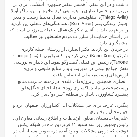
داشت و در این سفر، “همسر سفیر جمهوری اسلامی ایران در
برزیل» نیز خانم انصاری را همراهی کرد. علاوه بر این، تیاگو آویلا
(Thiago Avila)، اینفلوئنسر مجازی، فعال محیط زیست و مدیر
جنبش زندگی بهتر (Bem Viver)، هماهنگی‌های محلی این بازدید
را بر عهده داشت. آقای تیاگو یک فعال اجتماعی برزیلی است که
در راستای حمایت از مبارزات مردم فلسطین نیز فعالیت
چشمگیری دارد.
در جریان این بازدید، دکتر انصاری از روستای قبیله کاریری
شوکو (Karirí-Xocó) دیدن کرد و با کاسیکویی تانوُنه (Cacique
Tanoné)، رئیس این قبیله، گفت‌وگو نمود. این دیدار به بررسی
نقش جوامع بومی در مدیریت پایدار منابع طبیعی و ترویج
ارزش‌های زیست‌محیطی اختصاص یافت.
انصاری همچنین از پروژه‌های کلیدی در زمینه مدیریت منابع
زیست‌محیطی مانند پاکسازی رودخانه‌ها، احیای جنگل‌ها و
پیشبرد کشاورزی پایدار در منطقه “سرادو”دیدن کرد.
پیگیری عارف برای حل مشکلات آبی کشاورزان اصفهان، یزد و
چهارمحال و بختیاری
علیرضا خامسیان، معاون ارتباطات و اطلاع رسانی معاون اول
رئیس جمهور روز سه شنبه ۱۲ فروردین ماه در شبکه ایکس
نوشت که در پی مشکلات بوجود آمده درخصوص مساله آب در