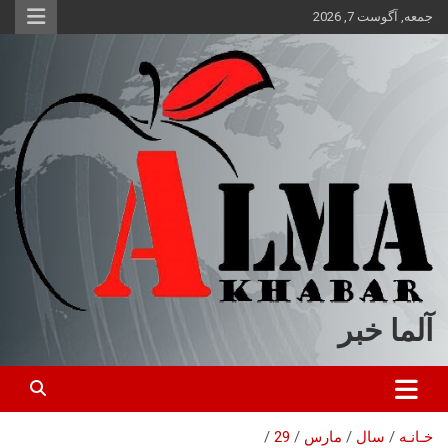
ه
جمعه, آگوست 7, 2026
حتوا
روید
آلما خبر
خـانـه
سال
مارس
29