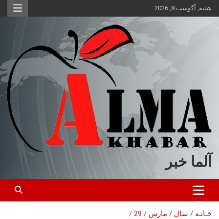
ه
شنبه, آگوست 8, 2026
حتوا
روید
آلما خبر
خـانـه
سال
مارس
29