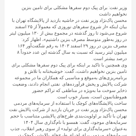
وزیر نفت: برای پیک دوم سفرها مشکلی برای تامین بنزین
نخواهیم داشت
محسن پاک‌نژاد وزیر نفت در حاشیه بازدید از پالایشگاه تهران با
بیان اینکه «از شروع سفرهای نوروزی که معمولاً از ۲۵ اسفند
شروع می‌شود تا روز گذشته در مجموع بیش از ۱۳۰ میلیون لیتر
در روز به‌طور متوسط مصرف بنزین داشتیم»، اظهار کرد:
مصرف بنزین در روز ۲۹ اسفند ۱۴۰۳ به رقم شگفت‌آور ۱۶۴
میلیون لیتر رسید که نسبت به سال گذشته این عدد حدوداً ۸
درصد بیشتر است.
وی همچنین با تاکید بر اینکه برای پیک دوم سفرها مشکلی برای
تامین بنزین نخواهیم داشت، گفت: خوشبختانه با تلاش و
برنامه‌ریزی‌های به‌موقع و مناسبی که همکاران ما در مجموعه
شرکت پالایش و پخش فرآورده‌های ‌ نفتی انجام دادند، وضعیت
ذخایر سوخت ما به‌ویژه در مناطقی که تراکم حضور
هم‌وطنانمون است، بسیار خوب است.
ساخت پالایشگاه‌های کوچک با استفاده از سرمایه‌های مردمی
محسن پاک‌نژاد وزیر نفت در جریان بازدید از شرکت پالایش نفت
تهران با تأکید بر اولویت‌بندی طرح‌های پالایشی متناسب با حجم
سرمایه‌های موجود، گفت: همسو با نام‌گذاری سال ۱۴۰۴
به‌عنوان «سرمایه‌گذاری برای تولید» از سوی رهبر انقلاب، جذب
سرمایه‌های مردمی برای اجرای طرح‌های پالایشی کوچک در