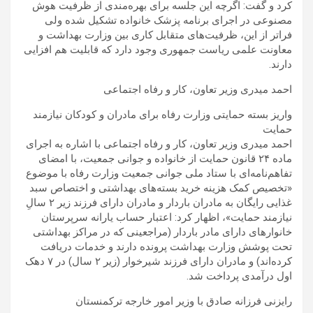
کرد و گفت: اگرچه این جلسه برای بهره‌مندی از ظرفیت هوش
مصنوعی در اجرای برنامه پزشک خانواده تشکیل شده ولی
فراتر از این، ظرفیت‌های متقابل کاری بین وزارت بهداشت و
معاونت علمی ریاست جمهوری وجود دارد که قابلیت هم افزایی
دارند.
احمد میدری وزیر تعاون، کار و رفاه اجتماعی
واریز بسته حمایتی وزارت رفاه برای مادران و کودکان نیازمند
حمایت
احمد میدری وزیر تعاون، کار و رفاه اجتماعی با اشاره به اجرای
ماده ۲۴ قانون حمایت از خانواده و جوانی جمعیت، با امضای
تفاهم‌نامه‌ای با ستاد ملی جوانی جمعیت وزارت رفاه با موضوع
«تخصیص کمک هزینه خرید بسته‌های بهداشتی و اختصاص سبد
غذایی رایگان به مادران باردار و مادران دارای فرزند زیر ۲ سالِ
نیازمند حمایت»، اظهار کرد: اعتبار حساب یارانه سرپرستان
خانوارهای دارای مادر باردار (مراجعینی که در مراکز بهداشتی
تحت پوشش وزارت بهداشت پرونده دارند و خدمات دریافت
کرده‌اند) و مادران دارای فرزند شیرخوار (زیر ۲ سال) در ۷ دهک
اول درآمدی پرداخت شد.
رایزنی فرزانه صادق با وزیر امور خارجه ترکمنستان