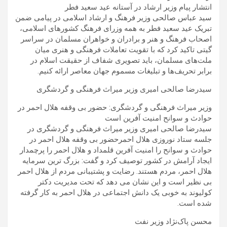
انتشار پیام وزیر ارشاد در آستانه عید سعید فطر
سید عباس صالحی وزیر فرهنگ و ارشاد اسلامی در پیامی ضمن
تبریک عید سعید فطر به همه وزرای فرهنگ کشورهای اسلامی،
اصحاب فرهنگ و هنر و برادران و خواهران مسلمان در سراسر
گیتی تاکید کرد که با تقویت تعاملات فرهنگی و هنری میان
ملت‌های مسلمان، باید تصویری شفاف از حقیقت اسلام در
برابر تحریف‌ها و تبلیغات مسموم جهان معاصر ارائه کنیم.
سیدرضا صالحی امیری وزیر میراث فرهنگی و گردشگری
وزیر میراث فرهنگی و گردشگری: حضور بی وقفه هلال احمر در
حوادث و سوانح امنیت آفرین است
سیدرضا صالحی امیری وزیر میراث فرهنگی و گردشگری در
جلسه ستاد نوروزی هلال احمرحضور بی وقفه هلال احمر در
حوادث و سوانح را امنیت آفرین قلمداد و هلال احمر را پرچمدار
ایجاد آرامش در کشور توصیف کرد و گفت: بزرگ ترین سرمایه
هلال احمر، مردم هستند. رضایت و پشتیبانی مردم از هلال احمر
بی نظیر است و این نشان می دهد که تحت مدیریت دکتر
کولیوند به خوبی یک دانش اجتماعی در هلال احمر به کار گرفته
شده است.
محسن پاک‌نژاد وزیر نفت