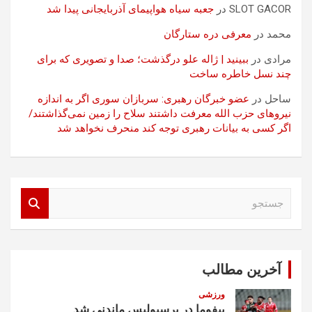
SLOT GACOR
در
جعبه سیاه هواپیمای آذربایجانی پیدا شد
محمد
در
معرفی دره ستارگان
مرادی
در
ببینید | ژاله علو درگذشت؛ صدا و تصویری که برای
چند نسل خاطره ساخت
ساحل
در
عضو خبرگان رهبری: سربازان سوری اگر به اندازه
نیروهای حزب الله معرفت داشتند سلاح را زمین نمی‌گذاشتند/
اگر کسی به بیانات رهبری توجه کند منحرف نخواهد شد
ج
س
ت
ج
و
آخرین مطالب
ورزشی
بیفوما در پرسپولیس ماندنی شد