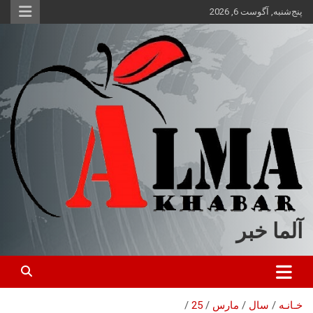
ه
پنج‌شنبه, آگوست 6, 2026
حتوا
روید
آلما خبر
خـانـه
سال
مارس
25