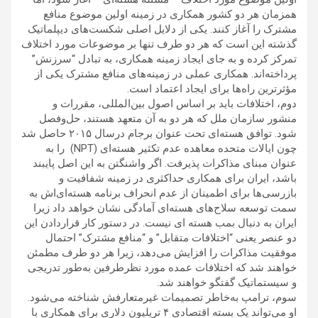
همزمان هر دو کشور همکاری در زمینه اولین موضوع منافع
مشترک را آغاز کنند. یکی از دلایل اصلی شکست‌های دیپلماتیک
گذشته این است که هر دو طرف تنها بر موضوعات مورد اختلاف
تمرکز کرده‌ و به جای ایجاد زمینه همکاری، به تبادل “سرزنش”
پرداخته‌اند. همکاری عملی در زمینه‌های منافع مشترک یکی از
مؤثرترین راه‌ها برای ایجاد اعتماد است.
دوم، اختلافات باید بر اساس اصول بین‌المللی، مقررات و
منشور سازمان ملل که هر دو به آن متعهد هستند، حل‌وفصل
شود. توافق هسته‌ای تحت عنوان برجام درسال ۲۰۱۵ حاصل شد
چون ایالات متحده معاهده عدم تکثیر هسته‌ای (NPT) را به‌
عنوان مبنای مذاکرات پذیرفت. اگر واشنگتن به این اصل پایبند
باشد، ایران برای همکاری حداکثری در زمینه شفافیت و
بازرسی‌ها برای اطمینان از عدم انحراف برنامه هسته‌ای‌اش به
سمت توسعه سلاح‌های هسته‌ای آمادگی نشان خواهد داد زیرا
ایران به دنبال بمب هسته ای نیست. در دستور کار قراردادن این
دو عنصر یعنی “اختلافات متقابل” و “منافع مشترک” احتمال
موفقیت مذاکرات را افزایش می‌دهد، زیرا هر دو طرف مطمئن
خواهند شد که اختلافات عمده مورد نظرطرفین به‌طور تدریجی
و سیستماتیک گفتگو خواهند شد.
سوم، ترامپ به‌خاطر تصمیمات غیرمتعارفش شناخته می‌شود.
او می‌تواند یک بسته اقتصادی ۴ تریلیون دلاری برای همکاری با