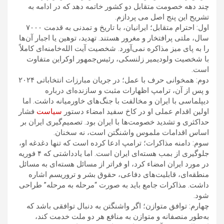
چند دهه‌ خصومت متقابل دو کشور خاتمه دهد که در ادامه به
تشریح این پنج اصل می پردازم.
اول: احترام متقابل؛ ایرانیان، با تاریخ و تمدنی به قدمت ۷۰۰۰
سال، ملتی پرافتخار و مغرور هستند. تهدید، توهین‌ یا اجبار آن‌ها
را به پای میز مذاکره نمی‌آورد. شخصیت آیت الله‌خامنه‌ای کاملاً
با شخصیت ولودیمیر زلنسکی، رئیس‌جمهور اوکراین متفاوت
است.
دوم: همخوانی حرف با عمل؛ در جریان مبارزات انتخاباتی ۲۰۲۴
و پس از آن، ترامپ اظهارات مثبت و سازنده‌ای درباره
دیپلماسی با ایران و مخالفت با جنگ‌های خاورمیانه داشت. اما
اولین اقدام عملی او در کاخ سفید امضاء دستور
سیاست
فشار
حداکثری و تشدید خصومت‌ها با ایران بود. تصمیم‌گیری ایران بر
اساس اقدامات ملموس واشنگتن است، نه سخنان.
سوم: دامنه مذاکرات؛ ترامپ ادعا کرده است که تنها دغدغه او،
جلوگیری از بمب هسته‌ای ایران است. اما یادداشتی که ۴ فوریه
در مورد ایران امضاء کرد، او فراتر از مسائل هسته‌ای به مسائل
منطقه‌ای، قابلیت‌های دفاعی، حقوق بشر و تروریسم اشاره
داشت. مذاکرات جامع باید به‌ صورت “مرحله ‌به ‌مرحله” طراحی
شود.
چهارم: توافق متوازن؛ اگر واشنگتن به دنبال توافقی باشد که
به‌طور منصفانه و متوازن به منافع هر دو ملت خدمت کند،