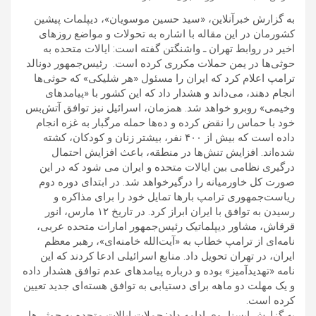
به گزارش خبرآنلاین، «سید حسین موسویان»، دیپلمات پیشین
کشورمان در این مقاله با اشاره به تحولات و مواضع روزهای
اخیر در روابط تهران ـ واشنگتن گفته است: ایالات متحده به
حوثی‌ها در یمن حملات مکرری کرده است. رئیس‌جمهور دونالد
ترامپ اعلام کرد که ایران را مسئول «هر شلیکی» که حوثی‌ها
انجام دهند، می‌داند و هشدار داد که این کشور با «پیامدهای
وخیمی» روبرو خواهد شد. همزمان، اسرائیل نیز توافق آتش‌بس
خود با حماس را نقض کرده و ده‌ها حمله مرگبار به غزه انجام
داده است که بیش از ۴۰۰ نفر، بیشتر زنان و کودکان، کشته
شده‌اند. افزایش تنش‌ها در منطقه، باعث افزایش احتمال
درگیری نظامی بین ایالات متحده و ایران می شود که در این
صورت کل خاورمیانه را درگیرخواهد شد. در ابتدای دوره دوم
ریاست‌جمهوری ترامپ بارها تمایل خود را برای مذاکره و
رسیدن به توافق با ایران ابراز کرد. در تاریخ ۱۲ مارس، انور
قرقاش، مشاور دیپلماتیک رئیس‌جمهور امارات متحده عربی،
نامه‌ای از ترامپ خطاب به «آیت‌الله خامنه‌ای»، رهبر معظم
ایران، در تهران تحویل داد. منابع اسرائیلی ادعا کردند که این
نامه «تهدیدآمیز» بوده و درباره پیامدهای عدم توافق هشدار داده
و یک مهلت دو ماهه برای دستیابی به توافق هسته‌ای جدید تعیین
کرده است.
به گزارش ایسنا، وی ادامه داد: حملات ایالات متحده به حوثی‌ها