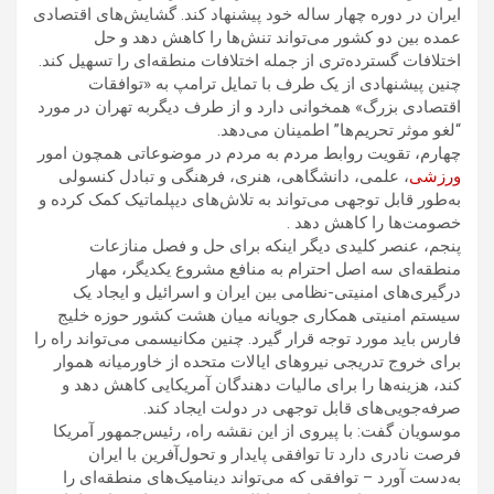
ایران در دوره چهار ساله خود پیشنهاد کند. گشایش‌های اقتصادی
عمده بین دو کشور می‌تواند تنش‌ها را کاهش دهد و حل
اختلافات گسترده‌تری از جمله اختلافات منطقه‌ای را تسهیل کند.
چنین پیشنهادی از یک طرف با تمایل ترامپ به «توافقات
اقتصادی بزرگ» همخوانی دارد و از طرف دیگربه تهران در مورد
“لغو موثر تحریم‌ها” اطمینان می‌دهد.
چهارم، تقویت روابط مردم‌ به‌ مردم در موضوعاتی همچون امور
ورزشی
، علمی، دانشگاهی، هنری، فرهنگی و تبادل کنسولی
به‌طور قابل توجهی می‌تواند به تلاش‌های دیپلماتیک کمک کرده و
خصومت‌ها را کاهش دهد .
پنجم، عنصر کلیدی دیگر اینکه برای حل‌ و فصل منازعات
منطقه‌ای سه اصل احترام به منافع مشروع یکدیگر، مهار
درگیری‌های امنیتی-نظامی بین ایران و اسرائیل و ایجاد یک
سیستم امنیتی همکاری‌ جویانه میان هشت کشور حوزه خلیج
فارس باید مورد توجه قرار گیرد. چنین مکانیسمی می‌تواند راه را
برای خروج تدریجی نیروهای ایالات متحده از خاورمیانه هموار
کند، هزینه‌ها را برای مالیات‌ دهندگان آمریکایی کاهش دهد و
صرفه‌جویی‌های قابل توجهی در دولت ایجاد کند.
موسویان گفت: با پیروی از این نقشه راه، رئیس‌جمهور آمریکا
فرصت نادری دارد تا توافقی پایدار و تحول‌آفرین با ایران
به‌دست آورد – توافقی که می‌تواند دینامیک‌های منطقه‌ای را