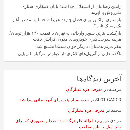
رامین رضاییان از استقلال جدا شد؛ پایان همکاری ستاره
ملی‌پوش با آبی‌ها
بازسازی تراکتور برای فصل جدید/ تغییرات حساب شده یا آغاز
یک ریسک تازه؟
بازگشت بنزین سوپر وارداتی به تهران با قیمت ۱۳۰ هزار تومان/
هزینه سوخت‌گیری خودرو‌های مدرن افزایش یافت
پیکر مریم همتیان، بازیگر جوان سینما تشییع شد
ناگفته‌هایی از آمپول‌های لاغری؛ از عوارض مرگبار تا زیبایی
آخرین دیدگاه‌ها
مرضیه
در
معرفی دره ستارگان
SLOT GACOR
در
جعبه سیاه هواپیمای آذربایجانی پیدا شد
محمد
در
معرفی دره ستارگان
مرادی
در
ببینید | ژاله علو درگذشت؛ صدا و تصویری که برای
چند نسل خاطره ساخت