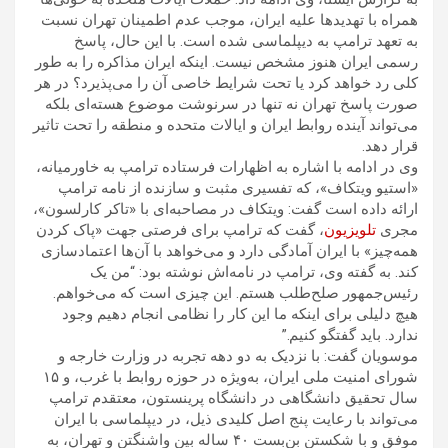
همراه با تهدیدها علیه ایران، موجب عدم اطمینان تهران نسبت
به تعهد ترامپ به دیپلماسی شده است. با این حال، پاسخ
رسمی ایران هنوز مشخص نیست. اینکه ایران مذاکره را به ‌طور
کلی رد خواهد کرد یا تحت شرایط خاصی آن را می‌پذیرد؟ در هر
صورت پاسخ تهران نه تنها در سرنوشت موضوع هسته‌ای بلکه
می‌تواند آینده روابط ایران و ایالات متحده و منطقه را تحت تاثیر
قرار دهد.
وی در ادامه با اشاره به اظهارات فرستاده ترامپ به خاورمیانه،
«استیو ویتکاف»، که تفسیری مثبت و سازنده از نامه ترامپ
ارائه داده است گفت: ویتکاف در مصاحبه‌ای با «تاکر کارلسون»،
مجری
تلویزیون
، گفت که ترامپ برای فرصتی جهت «پاک کردن
همه‌چیز» با ایران آمادگی دارد و می‌خواهد با آن‌ها اعتمادسازی
کند. به گفته وی، ترامپ در نامه‌اش نوشته بود: “من یک
رئیس‌جمهور صلح‌طلب هستم. این چیزی است که می‌خواهم.
هیچ دلیلی برای اینکه ما این کار را نظامی انجام دهیم وجود
ندارد. باید گفتگو کنیم.”
موسویان گفت: با نزدیک به دو دهه تجربه در وزارت خارجه و
شورای امنیت ملی ایران، به‌ویژه در حوزه روابط با غرب، و ۱۵
سال تحقیق دانشگاهی در دانشگاه پرینستون، معتقدم ترامپ
می‌تواند با رعایت پنج اصل کلیدی ذیل، در دیپلماسی با ایران
موفق و با شکستن بن‌بست ۴۰ ساله بین واشنگتن و تهران، به