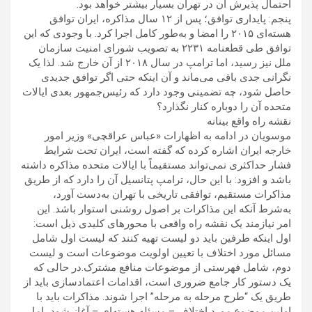
احتمال پذیرش آن در تهران بسیار بیشتر خواهد بود.
پنجم: پایداری توافق؛ پس از ۱۲ سال مذاکره، ایران توافق
هسته‌ای ۲۰۱۵ را امضا و به‌طور کامل اجرا کرد. با وجودی که این
توافق طی قطعنامه ۲۲۳۱ به تصویب شورای امنیت سازمان
ملل نیز رسید، اما ترامپ در سال ۲۰۱۸ از آن خارج شد. لذا یک
نگرانی جدی باقی می‌ماند و آن اینکه حتی اگر توافق جدیدی
حاصل شود، چه تضمینی وجود دارد که رئیس‌جمهور بعدی ایالات
متحده آن را دوباره کنار نگذارد؟
نقشه راه واقع بینانه
موسویان در ادامه به اظهارات «عباس عراقچی» وزیر امور
خارجه ایران اشاره کرده که گفته است، ایران تحت شرایط
فشار حداکثری نمی‌تواند مستقیماً با ایالات متحده مذاکره داشته
باشد و افزود: با این حال، ترامپ پتانسیل آن را دارد که از طریق
مذاکرات مستقیم، توافقی تاریخی با تهران به‌دست آورد،
به‌شرط آنکه این مذاکرات بر اصول روشنی استوار باشد. این
امر نیازمند یک نقشه راه واقعی با محورهای کلیدی ذیل است:
اول اینکه طرفین باید دو لیست تهیه کنند که لیست اول شامل
مسائل مورد اختلاف با تعیین اولویت موضوعات است و لیست
دوم، شامل فهرستی از موضوعات منافع مشترک.در حالی که
یک دستور کار جامع ضروری است، اقدامات اعتمادسازی باید از
طریق یک “طرح مرحله به مرحله” اجرا شوند. مذاکرات باید با
اولین موضوع مورد اختلاف – مسئله هسته‌ای – آغاز شود، اما