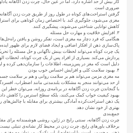
کار بیش از حد اشاره دارد، اما در عین حال، چرت زدن آگاهانه یاد
ضروری است.
گرفتن استراحت‌های کوتاه در طول روز از طریق چرت زدن آگاهانه
مغزی می‌شود، جلوگیری کند. با اختصاص زمان کوتاهی برای استراح
کاهش توانایی شناختی می‌شوند، پیشگیری کنند.
۳. افزایش خلاقیت و مهارت حل مسئله
هنگامی که فرد دچار مه مغزی است، تفکر روشن و یافتن راه‌حل‌های 
پاک‌سازی ذهن از افکار اضافی و ایجاد فضای لازم برای ظهور ایده‌
یک چرت کوتاه می‌تواند لحظات بینش ناگهانی و حل مسئله را تحریک 
پردازش می‌کند. بسیاری از افراد پس از یک چرت کوتاه، لحظات الهام‌ب
دلیل است که مغز در پس‌زمینه، اطلاعات را سازمان‌دهی کرده و ار
۴. بهبود سلامت کلی و افزایش احساس خوب بودن
مه مغزی مزمن می‌تواند هم بر سلامت روانی و هم بر سلامت جسم
از حد می‌توانند منجر به مشکلات بلندمدتی مانند اضطراب، افسرد
با گنجاندن چرت زدن آگاهانه در برنامه‌ی روزانه، می‌توان خطر این م
بهبود کیفیت خواب کمک می‌کنند، بلکه سطح استرس را کاهش داد
یک ذهن استراحت‌کرده آمادگی بیشتری برای مقابله با چالش‌های رو
بهتری از خود نشان دهد.
جمع‌بندی
چرت زدن آگاهانه، سنتی رایج در ژاپن، روشی هوشمندانه برای مقا
برخلاف باورهای رایج، چرت زدن در محیط کار نشانه‌ی تنبلی نیست
ذهنی و جسمی است. با استفاده از این تکنیک، می‌توان مه مغزی را 