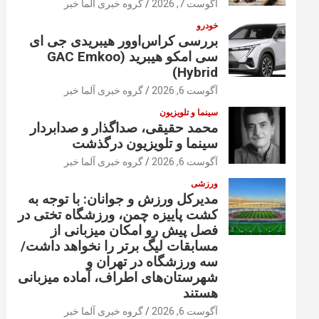
آگوست 7, 2026
گروه خبری آلما خبر
خودرو
بررسی کراس‌اوور هیبریدی جی ای
سی امکو هیبرید (GAC Emkoo
Hybrid)
آگوست 6, 2026
گروه خبری آلما خبر
سینما و تلویزیون
محمد حقیقی، صداگذار و صدابردار
سینما و تلویزیون درگذشت
آگوست 6, 2026
گروه خبری آلما خبر
ورزشی
مدیرکل ورزش و جوانان: با توجه به
کشت پاییزه چمن، ورزشگاه تختی در
فصل پیش رو امکان میزبانی از
مسابقات لیگ برتر را نخواهد داشت/
سه ورزشگاه در تهران و
شهرستان‌های اطراف، آماده میزبانی
هستند
آگوست 6, 2026
گروه خبری آلما خبر