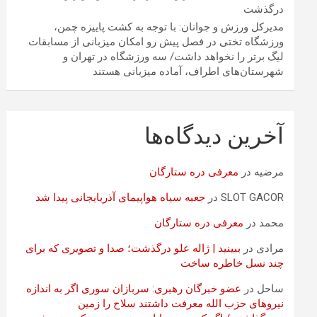
درگذشت
مدیرکل ورزش و جوانان: با توجه به کشت پاییزه چمن،
ورزشگاه تختی در فصل پیش رو امکان میزبانی از مسابقات
لیگ برتر را نخواهد داشت/ سه ورزشگاه در تهران و
شهرستان‌های اطراف، آماده میزبانی هستند
آخرین دیدگاه‌ها
مرضیه
در
معرفی دره ستارگان
SLOT GACOR
در
جعبه سیاه هواپیمای آذربایجانی پیدا شد
محمد
در
معرفی دره ستارگان
مرادی
در
ببینید | ژاله علو درگذشت؛ صدا و تصویری که برای
چند نسل خاطره ساخت
ساحل
در
عضو خبرگان رهبری: سربازان سوری اگر به اندازه
نیروهای حزب الله معرفت داشتند سلاح را زمین