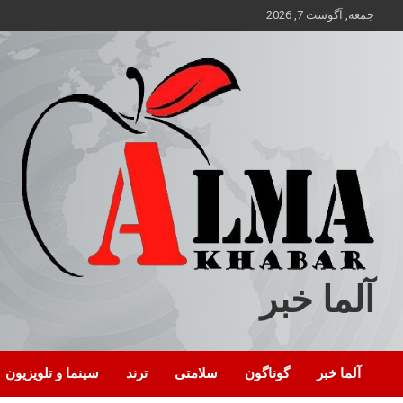
ه
جمعه, آگوست 7, 2026
حتوا
روید
آلما خبر
آلما خبر
گوناگون
سلامتی
ترند
سینما و تلویزیون