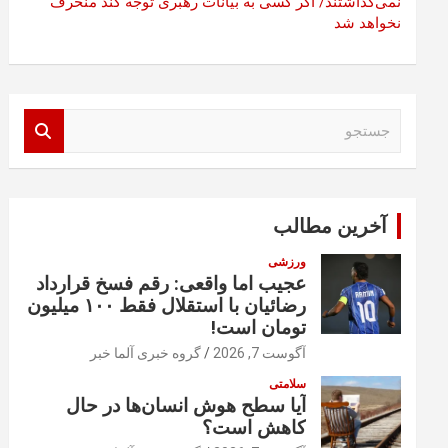
نمی‌گذاشتند/ اگر کسی به بیانات رهبری توجه کند منحرف
نخواهد شد
ج
س
ت
ج
و
آخرین مطالب
ورزشی
عجیب اما واقعی: رقم فسخ قرارداد
رضائیان با استقلال فقط ۱۰۰ میلیون
تومان است!
آگوست 7, 2026
گروه خبری آلما خبر
سلامتی
آیا سطح هوش انسان‌ها در حال
کاهش است؟