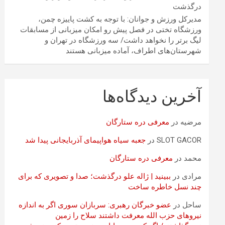
درگذشت
مدیرکل ورزش و جوانان: با توجه به کشت پاییزه چمن،
ورزشگاه تختی در فصل پیش رو امکان میزبانی از مسابقات
لیگ برتر را نخواهد داشت/ سه ورزشگاه در تهران و
شهرستان‌های اطراف، آماده میزبانی هستند
آخرین دیدگاه‌ها
مرضیه
در
معرفی دره ستارگان
SLOT GACOR
در
جعبه سیاه هواپیمای آذربایجانی پیدا شد
محمد
در
معرفی دره ستارگان
مرادی
در
ببینید | ژاله علو درگذشت؛ صدا و تصویری که برای
چند نسل خاطره ساخت
ساحل
در
عضو خبرگان رهبری: سربازان سوری اگر به اندازه
نیروهای حزب الله معرفت داشتند سلاح را زمین