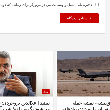
ذخیره نام، ایمیل و وبسایت من در مرورگر برای زمانی که دوبا
ترند
‌پیشه» نقشه حمله
ببینید | علاالدین بروجردی: 
تهران را لو داد: پهپادهای
می‌شود بگویم یا نه؛ شب آ