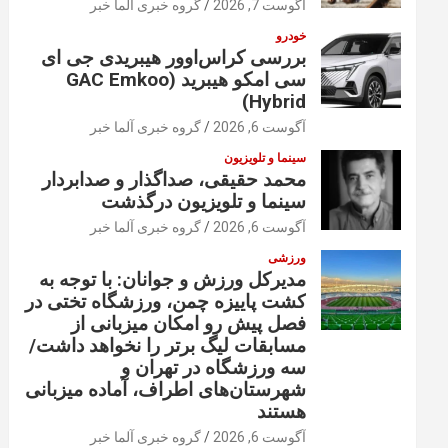
آگوست 7, 2026
گروه خبری آلما خبر
خودرو
بررسی کراس‌اوور هیبریدی جی ای
سی امکو هیبرید (GAC Emkoo
Hybrid)
آگوست 6, 2026
گروه خبری آلما خبر
سینما و تلویزیون
محمد حقیقی، صداگذار و صدابردار
سینما و تلویزیون درگذشت
آگوست 6, 2026
گروه خبری آلما خبر
ورزشی
مدیرکل ورزش و جوانان: با توجه به
کشت پاییزه چمن، ورزشگاه تختی در
فصل پیش رو امکان میزبانی از
مسابقات لیگ برتر را نخواهد داشت/
سه ورزشگاه در تهران و
شهرستان‌های اطراف، آماده میزبانی
هستند
آگوست 6, 2026
گروه خبری آلما خبر