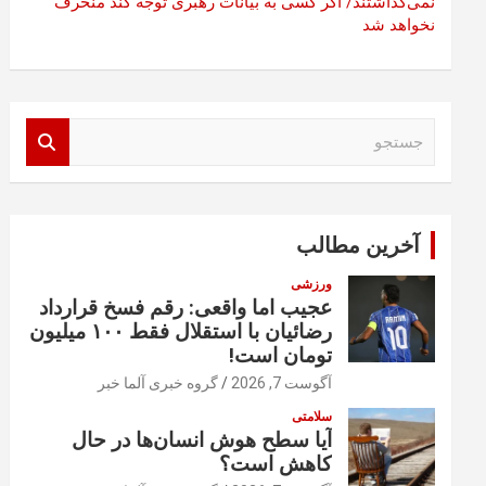
نمی‌گذاشتند/ اگر کسی به بیانات رهبری توجه کند منحرف
نخواهد شد
ج
س
ت
ج
و
آخرین مطالب
ورزشی
عجیب اما واقعی: رقم فسخ قرارداد
رضائیان با استقلال فقط ۱۰۰ میلیون
تومان است!
آگوست 7, 2026
گروه خبری آلما خبر
سلامتی
آیا سطح هوش انسان‌ها در حال
کاهش است؟