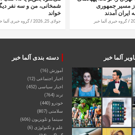
از مسیر جمهوری
شمخانی، من و سه نفر دیگر
ه ایران آمدند
خواند
گروه خبری آلما خبر
جولای 25, 2026
گروه خبری آلما خ
ویر آلما خبر
دسته بندی آلما خبر
آموزش
(16)
اخبار اجتماعی
(12)
اخبار سیاسی
(452)
ترند
(764)
خودرو
(440)
سلامتی
(807)
سینما و تلویزیون
(606)
علم و تکنولوژی
(6)