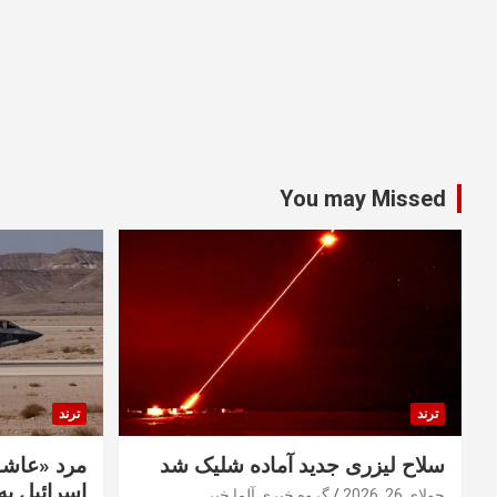
You may Missed
ترند
ترند
سلاح لیزری جدید آماده شلیک شد
مرد «عاشق
اسرائیل به 
جولای 26, 2026
گروه خبری آلما خبر