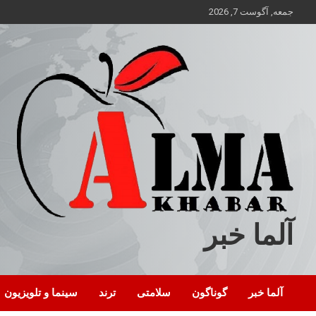
ه
جمعه, آگوست 7, 2026
حتوا
روید
آلما خبر
آلما خبر
گوناگون
سلامتی
ترند
سینما و تلویزیون