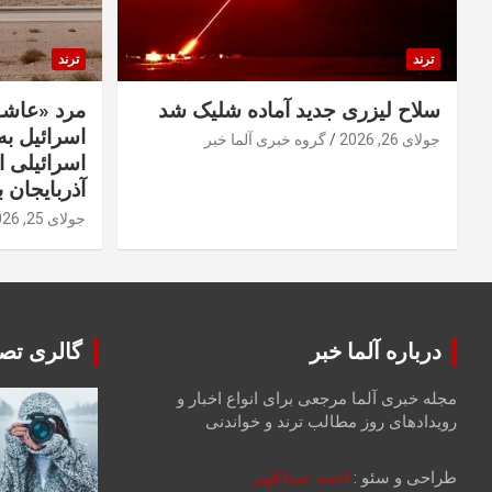
ترند
ترند
سلاح لیزری جدید آماده شلیک شد
مرد «عاشق
اسرائیل به 
جولای 26, 2026
گروه خبری آلما خبر
اسرائیلی 
آذربایجان ب
جولای 25, 2026
درباره آلما خبر
گالری تصا
مجله خبری آلما مرجعی برای انواع اخبار و
رویدادهای روز مطالب ترند و خواندنی
طراحی و سئو :
احمد عبداللهی