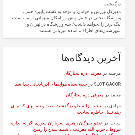
درگذشت
مدیرکل ورزش و جوانان: با توجه به کشت پاییزه چمن،
ورزشگاه تختی در فصل پیش رو امکان میزبانی از مسابقات
لیگ برتر را نخواهد داشت/ سه ورزشگاه در تهران و
شهرستان‌های اطراف، آماده میزبانی هستند
آخرین دیدگاه‌ها
مرضیه
در
معرفی دره ستارگان
SLOT GACOR
در
جعبه سیاه هواپیمای آذربایجانی پیدا شد
محمد
در
معرفی دره ستارگان
مرادی
در
ببینید | ژاله علو درگذشت؛ صدا و تصویری که برای
چند نسل خاطره ساخت
ساحل
در
عضو خبرگان رهبری: سربازان سوری اگر به اندازه
نیروهای حزب الله معرفت داشتند سلاح را زمین