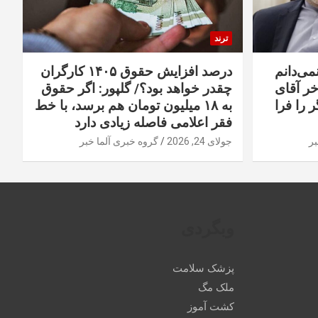
ترند
نمی‌دانم
درصد افزایش حقوق ۱۴۰۵ کارگران
خر آقای
چقدر خواهد بود؟/ گلپور: اگر حقوق
 را فرا
به ۱۸ میلیون تومان هم برسد، با خط
فقر اعلامی فاصله زیادی دارد
بر
جولای 24, 2026
گروه خبری آلما خبر
وبگردی
پزشک سلامت
ملک مگ
کشت آموز