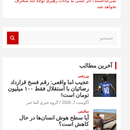
نمی‌گذاشتند/ اگر کسی به بیانات رهبری توجه کند منحرف
نخواهد شد
ج
س
ت
ج
و
آخرین مطالب
ورزشی
عجیب اما واقعی: رقم فسخ قرارداد
رضائیان با استقلال فقط ۱۰۰ میلیون
تومان است!
آگوست 7, 2026
گروه خبری آلما خبر
سلامتی
آیا سطح هوش انسان‌ها در حال
کاهش است؟