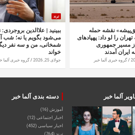
ترند
‌پیشه» نقشه حمله
ببینید | علاالدین بروجردی: 
تهران را لو داد: پهپادهای
می‌شود بگویم یا نه؛ شب آ
از مسیر جمهوری
شمخانی، من و سه نفر دیگر
ه ایران آمدند
خواند
گروه خبری آلما خبر
جولای 25, 2026
گروه خبری آلما خ
ویر آلما خبر
دسته بندی آلما خبر
آموزش
(16)
اخبار اجتماعی
(12)
اخبار سیاسی
(452)
ترند
(764)