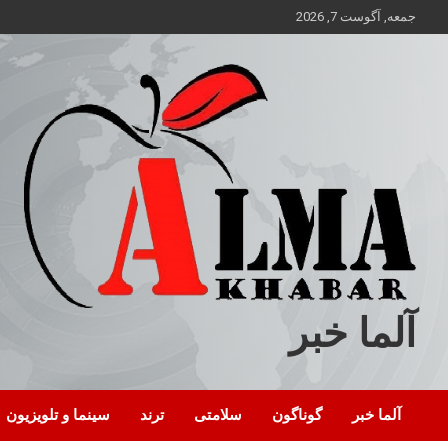
ه
جمعه, آگوست 7, 2026
حتوا
روید
آلما خبر
آلما خبر
گوناگون
سلامتی
ترند
سینما و تلویزیون