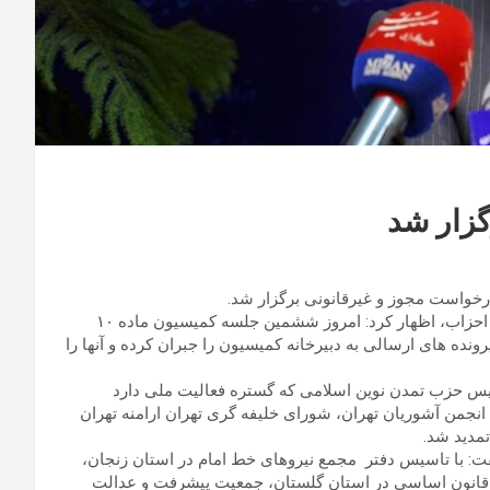
گزار شد
خواست مجوز و غیرقانونی برگزار شد.
به گزارش ایسنا، ابوذر کوثری در نشست خبری کمیسیون ماده ۱۰ احزاب، اظهار کرد: امروز ششمین جلسه کمیسیون ماده ۱۰
ده های ارسالی به دبیرخانه کمیسیون را جبران کرده و آنها را
 کمیسیون ماده ۱۰، با درخواست تاسیس حزب تمدن نوین اسلامی که گستره فعالیت ملی دارد
جمن اقلیت دینی از جمله انجمن آشوریان تهران، شورای خلیفه گری تهران ارامنه تهران
تمدید شد.
 استانی احزاب ملی، گفت: با تاسیس دفتر مجمع نیروهای خط امام در استان زنجان،
و قانون اساسی در استان گلستان، جمعیت پیشرفت و عدالت