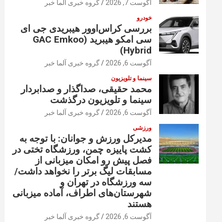
آگوست 7, 2026
گروه خبری آلما خبر
خودرو
بررسی کراس‌اوور هیبریدی جی ای
سی امکو هیبرید (GAC Emkoo
Hybrid)
آگوست 6, 2026
گروه خبری آلما خبر
سینما و تلویزیون
محمد حقیقی، صداگذار و صدابردار
سینما و تلویزیون درگذشت
آگوست 6, 2026
گروه خبری آلما خبر
ورزشی
مدیرکل ورزش و جوانان: با توجه به
کشت پاییزه چمن، ورزشگاه تختی در
فصل پیش رو امکان میزبانی از
مسابقات لیگ برتر را نخواهد داشت/
سه ورزشگاه در تهران و
شهرستان‌های اطراف، آماده میزبانی
هستند
آگوست 6, 2026
گروه خبری آلما خبر