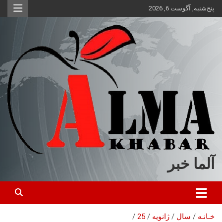
ه
پنج‌شنبه, آگوست 6, 2026
حتوا
روید
آلما خبر
خـانـه
سال
ژانویه
25