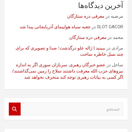
آخرین دیدگاه‌ها
مرضیه
در
معرفی دره ستارگان
SLOT GACOR
در
جعبه سیاه هواپیمای آذربایجانی پیدا شد
محمد
در
معرفی دره ستارگان
مرادی
در
ببینید | ژاله علو درگذشت؛ صدا و تصویری که برای
چند نسل خاطره ساخت
ساحل
در
عضو خبرگان رهبری: سربازان سوری اگر به اندازه
نیروهای حزب الله معرفت داشتند سلاح را زمین نمی‌گذاشتند/
اگر کسی به بیانات رهبری توجه کند منحرف نخواهد شد
ج
س
ت
ج
و