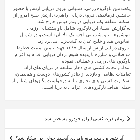
یکصدمین ناوگروه رزمی،عملیاتی نیروی دریایی ارتش با حضور
جانشین فرماندهی نیروی دریایی راهبردی ارتش صبح امروز از
اسکله منطقه یکم دریایی در بندرعباس خارج شد.
به گزارش ایسنا، این ناوگروه شامل ناو پشتیبانی رزمی
«بوشهر» و ناو پشتیبانی لجستیک «لاوان» است و در شمال
اقیانوس هند و خلیج عدن به گشت‌زنی می‌پردازد.
نیروی دریایی ارتش از سال ۱۳۸۷ جهت تامین امنیت خطوط
مواصلاتی و مبارزه با پدیده شوم دزدان دریایی اقدام به اعزام
ناوگروه های رزمی و عملیاتی نموده
امداد و نجات کشتی های دچار سانحه در دریای های آزاد،
تعاملات نظامی و بازدید از بنادر کشورهای دوست و هم‌پیمان،
اسکورت کشتی های تجاری بنا به درخواست یگان‌های شناور از
جمله اهداف ناوگروه‌های اعزامی به دریا است.
راهبری
زمان قرعه‌کشی ایران خودرو مشخص شد
نوشته
آیا نفوذ برد پیت مانع نامزدی آنجلینا جولی در اسکار شد؟