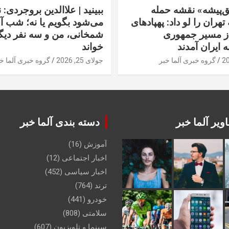
‌پیشه» نقشه حمله
ببینید | علاالدین بروجردی: 
تهران را لو داد: پهپادهای
می‌شود بگویم یا نه؛ شب آ
از مسیر جمهوری
شمخانی، من و سه نفر دیگر
ه ایران آمدند
خواند
گروه خبری آلما خبر
جولای 25, 2026
گروه خبری آلما خ
ویر آلما خبر
دسته بندی آلما خبر
آموزش
(16)
اخبار اجتماعی
(12)
اخبار سیاسی
(452)
ترند
(764)
خودرو
(441)
سلامتی
(808)
سینما و تلویزیون
(607)