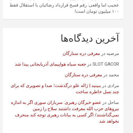
عجیب اما واقعی: رقم فسخ قرارداد رضائیان با استقلال فقط
۱۰۰ میلیون تومان است!
آخرین دیدگاه‌ها
مرضیه
در
معرفی دره ستارگان
SLOT GACOR
در
جعبه سیاه هواپیمای آذربایجانی پیدا شد
محمد
در
معرفی دره ستارگان
مرادی
در
ببینید | ژاله علو درگذشت؛ صدا و تصویری که برای
چند نسل خاطره ساخت
ساحل
در
عضو خبرگان رهبری: سربازان سوری اگر به اندازه
نیروهای حزب الله معرفت داشتند سلاح را زمین
نمی‌گذاشتند/ اگر کسی به بیانات رهبری توجه کند منحرف
نخواهد شد