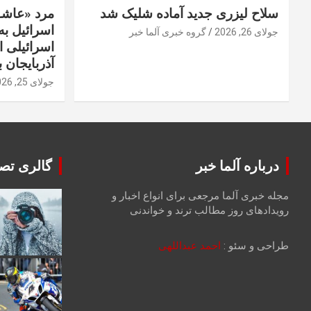
سلاح لیزری جدید آماده شلیک شد
مرد «عاشق
اسرائیل به 
جولای 26, 2026
گروه خبری آلما خبر
اسرائیلی 
آذربایجان ب
جولای 25, 2026
درباره آلما خبر
گالری تصا
مجله خبری آلما مرجعی برای انواع اخبار و
رویدادهای روز مطالب ترند و خواندنی
طراحی و سئو :
احمد عبداللهی