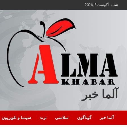
ه
شنبه, آگوست 8, 2026
حتوا
روید
آلما خبر
آلما خبر
گوناگون
سلامتی
ترند
سینما و تلویزیون