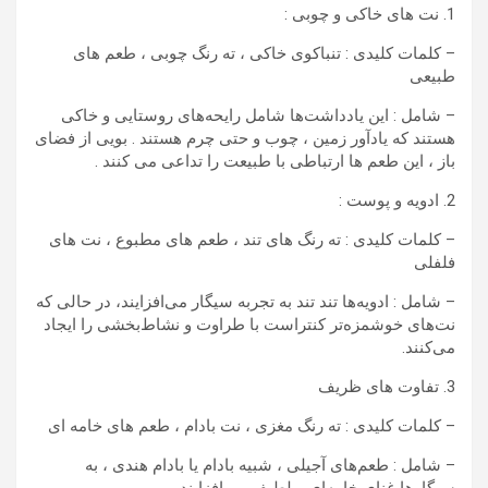
1. نت های خاکی و چوبی :
– کلمات کلیدی : تنباکوی خاکی ، ته رنگ چوبی ، طعم های
طبیعی
– شامل : این یادداشت‌ها شامل رایحه‌های روستایی و خاکی
هستند که یادآور زمین ، چوب و حتی چرم هستند . بویی از فضای
باز ، این طعم ها ارتباطی با طبیعت را تداعی می کنند .
2. ادویه و پوست :
– کلمات کلیدی : ته رنگ های تند ، طعم های مطبوع ، نت های
فلفلی
– شامل : ادویه‌ها تند تند به تجربه سیگار می‌افزایند، در حالی که
نت‌های خوشمزه‌تر کنتراست با طراوت و نشاط‌بخشی را ایجاد
می‌کنند.
3. تفاوت های ظریف
– کلمات کلیدی : ته رنگ مغزی ، نت بادام ، طعم های خامه ای
– شامل : طعم‌های آجیلی ، شبیه بادام یا بادام هندی ، به
سیگارها غنای خامه‌ای و لطیف می‌افزایند