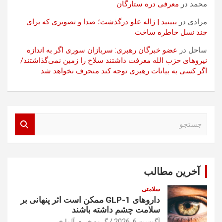
محمد
در
معرفی دره ستارگان
مرادی
در
ببینید | ژاله علو درگذشت؛ صدا و تصویری که برای
چند نسل خاطره ساخت
ساحل
در
عضو خبرگان رهبری: سربازان سوری اگر به اندازه
نیروهای حزب الله معرفت داشتند سلاح را زمین نمی‌گذاشتند/
اگر کسی به بیانات رهبری توجه کند منحرف نخواهد شد
ج
س
ت
ج
و
آخرین مطالب
سلامتی
داروهای GLP-1 ممکن است اثر پنهانی بر
سلامت چشم داشته باشند
آگوست 6, 2026
گروه خبری آلما خبر