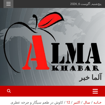
ه
پنج‌شنبه, آگوست 6, 2026
حتوا
روید
آلما خبر
خـانـه
سال
اکتبر
12
کاوش در طعم سیگار و چرخه عطری