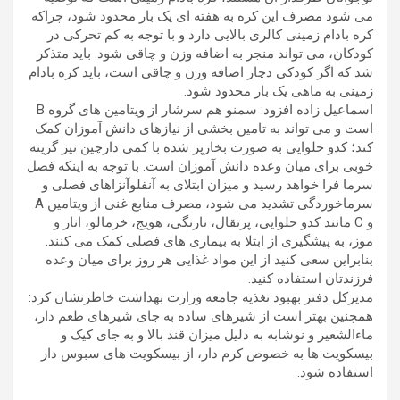
می شود مصرف این کره به هفته ای یک بار محدود شود، چراکه
کره بادام زمینی کالری بالایی دارد و با توجه به کم تحرکی در
کودکان، می تواند منجر به اضافه وزن و چاقی شود. باید متذکر
شد که اگر کودکی دچار اضافه وزن و چاقی است، باید کره بادام
زمینی به ماهی یک بار محدود شود.
اسماعیل زاده افزود: سمنو هم سرشار از ویتامین های گروه B
است و می تواند به تامین بخشی از نیازهای دانش آموزان کمک
کند؛ کدو حلوایی به صورت بخارپز شده با کمی دارچین نیز گزینه
خوبی برای میان وعده دانش آموزان است. با توجه به اینکه فصل
سرما فرا خواهد رسید و میزان ابتلای به آنفلوآنزاهای فصلی و
سرماخوردگی تشدید می شود، مصرف منابع غنی از ویتامین A
و C مانند کدو حلوایی، پرتقال، نارنگی، هویج، خرمالو، انار و
موز، به پیشگیری از ابتلا به بیماری های فصلی کمک می کنند.
بنابراین سعی کنید از این مواد غذایی هر روز برای میان وعده
فرزندتان استفاده کنید.
مدیرکل دفتر بهبود تغذیه جامعه وزارت بهداشت خاطرنشان کرد:
همچنین بهتر است از شیرهای ساده به جای شیرهای طعم دار،
ماءالشعیر و نوشابه به دلیل میزان قند بالا و به جای کیک و
بیسکویت ها به خصوص کرم دار، از بیسکویت های سبوس دار
استفاده شود.