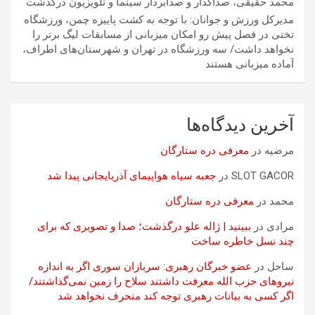
محمد حقیقی، صداگذار و صدابردار سینما و تلویزیون درگذشت
مدیرکل ورزش و جوانان: با توجه به کشت پاییزه چمن، ورزشگاه
تختی در فصل پیش رو امکان میزبانی از مسابقات لیگ برتر را
نخواهد داشت/ سه ورزشگاه در تهران و شهرستان‌های اطراف،
آماده میزبانی هستند
آخرین دیدگاه‌ها
مرضیه
در
معرفی دره ستارگان
SLOT GACOR
در
جعبه سیاه هواپیمای آذربایجانی پیدا شد
محمد
در
معرفی دره ستارگان
مرادی
در
ببینید | ژاله علو درگذشت؛ صدا و تصویری که برای
چند نسل خاطره ساخت
ساحل
در
عضو خبرگان رهبری: سربازان سوری اگر به اندازه
نیروهای حزب الله معرفت داشتند سلاح را زمین نمی‌گذاشتند/
اگر کسی به بیانات رهبری توجه کند منحرف نخواهد شد