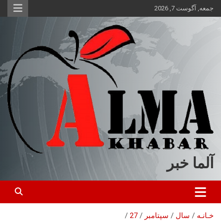
ه
جمعه, آگوست 7, 2026
حتوا
روید
آلما خبر
خـانـه
سال
سپتامبر
27