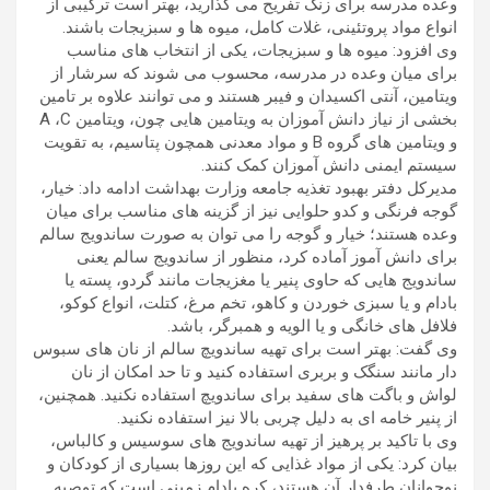
وعده مدرسه برای زنگ تفریح می گذارید، بهتر است ترکیبی از
انواع مواد پروتئینی، غلات کامل، میوه ها و سبزیجات باشند.
وی افزود: میوه ها و سبزیجات، یکی از انتخاب های مناسب
برای میان وعده در مدرسه، محسوب می شوند که سرشار از
ویتامین، آنتی اکسیدان و فیبر هستند و می توانند علاوه بر تامین
بخشی از نیاز دانش آموزان به ویتامین هایی چون، ویتامین A ،C
و ویتامین های گروه B و مواد معدنی همچون پتاسیم، به تقویت
سیستم ایمنی دانش آموزان کمک کنند.
مدیرکل دفتر بهبود تغذیه جامعه وزارت بهداشت ادامه داد: خیار،
گوجه فرنگی و کدو حلوایی نیز از گزینه های مناسب برای میان
وعده هستند؛ خیار و گوجه را می توان به صورت ساندویج سالم
برای دانش آموز آماده کرد، منظور از ساندویج سالم یعنی
ساندویج هایی که حاوی پنیر یا مغزیجات مانند گردو، پسته یا
بادام و یا سبزی خوردن و کاهو، تخم مرغ، کتلت، انواع کوکو،
فلافل های خانگی و یا الویه و همبرگر، باشد.
وی گفت: بهتر است برای تهیه ساندویچ سالم از نان های سبوس
دار مانند سنگک و بربری استفاده کنید و تا حد امکان از نان
لواش و باگت های سفید برای ساندویچ استفاده نکنید. همچنین،
از پنیر خامه ای به دلیل چربی بالا نیز استفاده نکنید.
وی با تاکید بر پرهیز از تهیه ساندویج های سوسیس و کالباس،
بیان کرد: یکی از مواد غذایی که این روزها بسیاری از کودکان و
نوجوانان طرفدار آن هستند، کره بادام زمینی است که توصیه