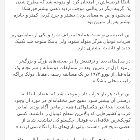
پاننکا فرضیه‌اش را امتحان کرد. او متوجه شد که مطرح شدن
یک گزینه دیگر در پنالتی موجب تردید ذهنی بیشترهورشکا
می‌شود و این به معنای بردن بیشتر و خرج کردن کمتر و جایزه
بیشتر پس از تمرین بود.
این قضیه می‌توانست همانجا متوقف شود و یکی از نمایشی‌ترین
ضربات فوتبال هرگز متولد نشود، ولی پاننکا متوجه شد تکنیک
جدید او قابلیت بیشتری دارد.
در سال‌های بعد او ترفندش را در صحنه‌های بزرگ و بزرگ‌تر
آزمود. اول در تمرین، بعد در مسابقات دوستانه و سرانجام یک
ماه قبل از یورو ۱۹۷۴ در یک مسابقه رسمی مقابل دولکا پراگ،
رقیب محلی باشگاه.
این ترفند هر بار جواب داد و موجب شد که اعتقاد پاننکا به
درستی آن بیشتر شود: «هیچ چیز مخفیانه‌ای در مورد آن وجود
نداشت. اینجا (در چکسلواکی) همه از ماجرا آگاه بودند. اما در
غرب و کشورهایی که بالاترین سطح فوتبال را داشتند، کسی
کوچک‌ترین علاقه‌ای به فوتبال چکسلواکی نداشت. شاید از
بعضی نتایج خبر داشتند، ولی بازی‌های ما را نگاه نمی‌کردند.»
به این ترتیب هیچ برگه تقلب یا توصیه‌ای از جانب آنالیزورهای