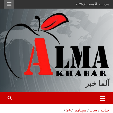
ه
پنج‌شنبه, آگوست 6, 2026
حتوا
روید
آلما خبر
خـانـه
سال
سپتامبر
24