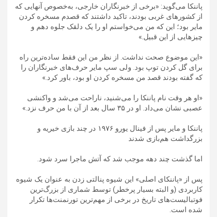
پاننکا می‌گوید: «برخی از خبرنگاران خارجی، به‌خصوص آنهایی که
از کشورهای غربی بودند، تاکید داشتند که قصدم مسخره کردن
مایر بود؛ این که من می‌خواستم او را یک دلقک جلوه دهم و
چیزهایی از این قبیل.»
«این موضوع صحت نداشت. از نظر من این فقط ساده‌ترین راه
برای گل کردن توپ بود. ولی سپ مایر حرف‌های خبرنگاران را
که گفته بودند قصد من مسخره کردن او بود، باور کرد.»
«او هر وقت نام پاننکا را می‌شنید، ناراحت می‌شد و واکنشی
عصبی نشان می‌داد. او در ۳۵ سال بعد از آن با من حرف نزد.»
پاننکا و مایر پس از فینال یورو ۱۹۷۶ در چند بازی خیریه و
بزرگداشت هم‌بازی شدند
اما گذشت چند دهه موجب شد که آتش ماجرا سرد شود.
پس از «پاننکای اصلی» این شیوه پنالتی زدن به عنوان یک شیوه
کاربردی (و البته بسیار پرخطر) توسط شماری از بزرگ‌ترین
فوتبالیست‌های تاریخ در برخی از مهم‌ترین تورنمنت‌ها تکرار
شده است.