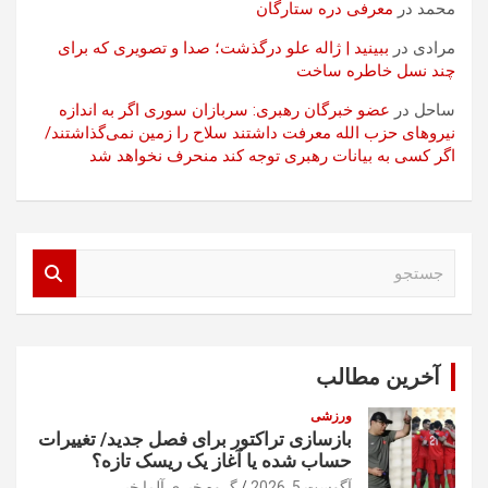
محمد
در
معرفی دره ستارگان
مرادی
در
ببینید | ژاله علو درگذشت؛ صدا و تصویری که برای
چند نسل خاطره ساخت
ساحل
در
عضو خبرگان رهبری: سربازان سوری اگر به اندازه
نیروهای حزب الله معرفت داشتند سلاح را زمین نمی‌گذاشتند/
اگر کسی به بیانات رهبری توجه کند منحرف نخواهد شد
ج
س
ت
ج
و
آخرین مطالب
ورزشی
بازسازی تراکتور برای فصل جدید/ تغییرات
حساب شده یا آغاز یک ریسک تازه؟
آگوست 5, 2026
گروه خبری آلما خبر