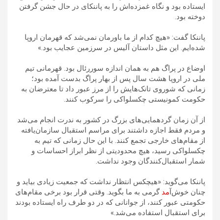
ایستاده بود و نگاه غمزده‌اش را به پاننکای در حال جشن گرفتن
دوخته بود.
پاننکا گفت: «هیچ کدام از ما باورمان نمی‌شد که قهرمان اروپا
شده‌ایم. این مثل داستان آلیس در سرزمین عجایب بود.»
اوضاع در پراگ هم به همان اندازه سوررئال بود. قهرمانی تیم
ملی در اروپا هشت سال پس از بهار پراگ بدست آمده بود؛
زمانی که شوروی تانک‌هایش را از مرز عبور داد تا معترضان به
حکومت کمونیستی چکسلواکی را سرکوب کنند.
از آن زمان گردهمایی‌های بزرگ در کشور به ندرت انجام می‌شد
و مردم فقط اجازه داشتند برای مراسم استقبال سازمان‌یافته
از مقام‌های خارجی تجمع کنند. با این حال زمانی که تیم به
چکسلواکی رسید، هیچ محدودیتی از نظر ابراز احساسات و
شمار استقبال‌کنندگان وجود نداشت.
پاننکا می‌گوید: «هیچکس انتظار نداشت که جمعیت زیادی بیاید و
چنان خوش‌آ
مد
گرمی به ما بگوید. وقتی قرار بود برخی مقام‌های
حکومتی عبور کنند، از جوانانی که در دو طرف راه ایستاده بودند
برای استقبال استفاده می‌شد.»