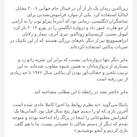
زین‌الدین زیدان یک بار از آن در فینال جام جهانی ۲۰۰۶ مقابل
ایتالیا استفاده کرد. یکی از موارد فراموش‌نشدنی برای
تماشگران انگلیسی، زمانی بود که آندره‌آ پیرلو توپ را به آرامی
از جو هارت عبور داد و دروازه انگلیس را در یورو ۲۰۱۲ باز کرد.
لیونل مسی، کریستیانو رونالدو، تیری آنری، نیمار و زلاتان
ابراهیموویچ نیز از دیگر نام‌های بزرگی هستند که از این تکنیک در
ضربات پنالتی استفاده کرده‌اند.
مایر دیگر تنها دروازه‌بانی نیست که برابر این ضربه زانو زد و
بسیاری از دروازه‌بانان به همین شیوه مغلوب شده‌اند. به این
ترتیب تلخی و خجالت‌آور بودن آن پنالتی سال ۱۹۷۶ تا حد زیادی
از بین رفته است.
مایر حاضر نشد در رابطه با این مطلب مصاحبه کند.
پاننکا می‌گوید: «به نظرم روابط ما اخیرا کاملا عادی شده است.
آخرین باری که او را دیدیم چهار پنج سال قبل بود. آلمانی‌ها یک
کنفرانس مطبوعاتی را اینجا در پراگ راه انداخته بودند و متوجه
شدم که دیگر از دستم شاکی یا عصبانی نیست. ما با هم گلف
بازی کردیم و آبجو نوشیدیم.»