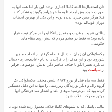
«آن استقبال‌ها البته کاملا اجباری بودند. این بار اما همه آنها به
صورت خودجوش آمدند تا به ما خوش‌آمد بگویند و تشکر کنند.
قبلا هرگز چنین چیزی ندیده بودم و این یکی از بهترین لحظات
دوران فوتبالم بود.»
پنالتی عجیب و غریب و متمایز پاننکا او را در مرکز توجه قرار
داده بود؛ نه فقط در چشم مردم که پیش روی مقام‌های
حکومتی.
چکسلاواکی آن زمان به دنبال فاصله گرفتن از اتحاد جماهیر
شوروی بود و این هدف را با فرآیندی به نام «عادی‌سازی» دنبال
می‌کرد. تغییر الگو یا حذف عناصر دگر اندیش، موضوعی فراتر
از
سیاست
بود.
فقط سه ماه قبل از یورو ۱۹۷۴، پلیس مخفی چکسلواکی یک
گروه راک و دیگر نوازندگان زیرزمینی را تنها به این دلیل دستگیر
کرده بود که می‌ترسید موهای بلند و اشعار ضد فرهنگی آنها
موتور محرکه انقلاب شود.
پنالتی پاننکا، که به شیوه‌ای کاملا خلاف معمول زده شده بود، با
هیچ معیاری «عادی» به شمار نمی‌رفت. تکرار ترفندش در چنان