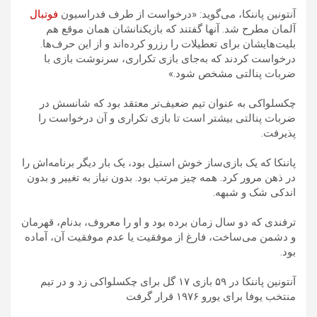
آنتونین پاننکا، می‌گوید: «درخواست از طرف فدراسیون
فوتبال
آلمان مطرح شد. آنها گفتند که بازیکنانشان همان موقع هم
بلیت‌هایشان برای تعطیلات را رزرو کرده‌اند و از این حرف‌ها.
درخواست کردند که به‌جای بازی تکراری، سرنوشت بازی با
ضربات پنالتی مشخص شود.»
چکسلواکی به عنوان تیم ضعیف‌تر معتقد بود که شانسش در
ضربات پنالتی بیشتر است تا بازی تکراری و آن درخواست را
پذیرفت.
پاننکا که یک بازی‌ساز خوش استیل بود، یک بار دیگر برنامه‌اش را
در ذهن مرور کرد. همه چیز مرتب بود. بدون نیاز به تغییر و بدون
اندکی شک و شبهه.
ترفندی که دو سال زمان برده بود و او را معروف، بدنام، قهرمان
و دشمن می‌ساخت، فارغ از موفقیت یا عدم موفقیت آن، آماده
بود.
آنتونین پاننکا در ۵۹ بازی ۱۷ گل برای چکسلواکی زد و در تیم
منتخب یوفا برای یورو ۱۹۷۶ قرار گرفت