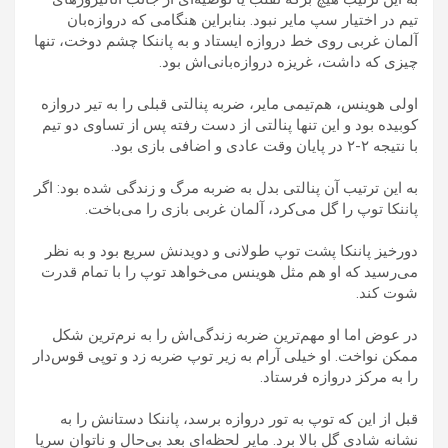
تیم در اختیار سپ مایر نبود. بنابراین هنگامی که دروازه‌بان
آلمان غربی روی خط دروازه ایستاد و به پاننکا چشم دوخت، تنها
چیزی که داشت، غریزه دروازه‌بانی‌اش بود.
اولی هوینس، هم‌تیمی مایر، ضربه پنالتی قبلی را به تیر دروازه
کوبیده بود و این تنها پنالتی از دست رفته پس از تساوی دو تیم
با نتیجه ۲-۲ در پایان وقت عادی و اضافی بازی بود.
به این ترتیب آن پنالتی بدل به ضربه مرگ و زندگی شده بود: اگر
پاننکا توپ را گل می‌کرد، آلمان غربی بازی را می‌باخت.
دورخیز پاننکا پشت توپ طولانی و دویدنش سریع بود و به نظر
می‌رسید که او هم مثل هوینس می‌خواهد توپ را با تمام قدرت
شوت کند.
در عوض اما او مهم‌ترین ضربه زندگی‌اش را به نرم‌ترین شکل
ممکن نواخت. او خیلی آرام به زیر توپ ضربه زد و توپی قوس‌دار
را به مرکز دروازه فرستاد.
قبل از این که توپ به تور دروازه برسد، پاننکا دستانش را به
نشانه شادی گل بالا برد. مایر لحظه‌ای بعد بی‌حال و ناتوان سرپا