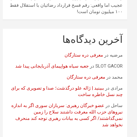
عجیب اما واقعی: رقم فسخ قرارداد رضائیان با استقلال فقط
۱۰۰ میلیون تومان است!
آخرین دیدگاه‌ها
مرضیه
در
معرفی دره ستارگان
SLOT GACOR
در
جعبه سیاه هواپیمای آذربایجانی پیدا شد
محمد
در
معرفی دره ستارگان
مرادی
در
ببینید | ژاله علو درگذشت؛ صدا و تصویری که برای
چند نسل خاطره ساخت
ساحل
در
عضو خبرگان رهبری: سربازان سوری اگر به اندازه
نیروهای حزب الله معرفت داشتند سلاح را زمین
نمی‌گذاشتند/ اگر کسی به بیانات رهبری توجه کند منحرف
نخواهد شد