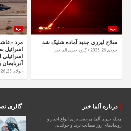
ترند
ترند
سلاح لیزری جدید آماده شلیک شد
مرد «عاشق
اسرائیل به 
جولای 26, 2026
گروه خبری آلما خبر
اسرائیلی 
آذربایجان ب
جولای 25, 2026
درباره آلما خبر
گالری تصا
مجله خبری آلما مرجعی برای انواع اخبار و
رویدادهای روز مطالب ترند و خواندنی