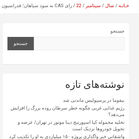
خـانـه
سال
سپتامبر
22
رای CAS به سود سپاهان؛ فدراسیون فوتبال محکوم شد
جستجو
جستجو
نوشته‌های تازه
بیفوما در پرسپولیس ماندنی شد
رژیم غذایی غربی چگونه خطر سرطان روده بزرگ را افزایش
می‌دهد؟
تخلیه محموله کیا اسپورتیج دینا موتور در تهران/ عرضه و
تحویل خودروها نزدیک است
واشقانی خبر واگذاری پروژه ۱۵۰ میلیاردی به او را تکذیب کرد