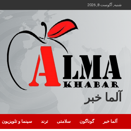
ه
شنبه, آگوست 8, 2026
حتوا
روید
آلما خبر
آلما خبر
گوناگون
سلامتی
ترند
سینما و تلویزیون