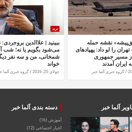
ترند
‌پیشه» نقشه حمله
ببینید | علاالدین بروجردی: 
تهران را لو داد: پهپادهای
می‌شود بگویم یا نه؛ شب آ
از مسیر جمهوری
شمخانی، من و سه نفر دیگر
ه ایران آمدند
خواند
گروه خبری آلما خبر
جولای 25, 2026
گروه خبری آلما خ
ویر آلما خبر
دسته بندی آلما خبر
آموزش
(16)
اخبار اجتماعی
(12)