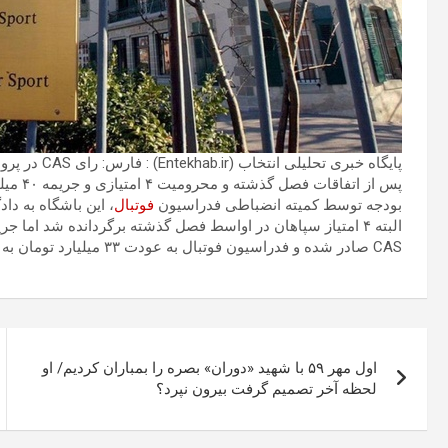
پایگاه خبری تحلیلی انتخاب (Entekhab.ir) : فارس: رای CAS در پرونده شکایت سپاهان نسبت به قانون سقف بودجه صادر شد.
پس از ا
بودجه توسط کمیته انضباطی فدراسیون
فوتبال
، این باشگاه به دادگاه بین‌ا
البته ۴ امتیاز سپاهان در اواسط فصل گذشته برگردانده شد اما 
CAS صادر شده و فدراسیون فوتبال به عودت ۳۳ میلیارد تومان به همراه ۸۰ درصد هزینه دادرسی محکوم شده است.
راهبری
اول مهر ۵۹ با شهید «دوران» بصره را بمباران کردیم/ او
نوشته
لحظه آخر تصمیم گرفت بیرون نپرد؟