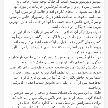
موندو دپورتیوو نوشته است که فلیک توجه بسیار خاصی به
دستیارانش دارد و از توجه به کوچکترین جزئیات در مورد آنها
غافل نمی‌شود. تا اینجای کار دو اقدام جالب او در مورد آنها را
می‌دانیم. دعوت به ضیافت ناهار در یک رستوران خاص بارسلونا
و نیز گرفتن عکس دسته جمعی با آنها در حالی که جایزه بهترین
مربی ماه لالیگا را در دست داشت.
نمونه بارز دیگر آن اتفاقی است که پس از بازگشت از تور در
ایالات متحده رخ داد. تیم در 8 آگوست بازگشت و مستقیماً به
کمپ خوان گامپر رفت. قبل از اینکه همه اعضای تیم به خانه
بروند تا چند روز استراحت کنند، هانسی فلیک آنها را در سالن
بدنسازی جمع کرد.
در آنجا او گروه را به دو بخش تقسیم کرد: یکی طرف بازیکنان و
دیگری نیز اعضای کادر او بودند. سپس، فلیک خطاب به
بازیکنانش گفت: «من یک تشویق خوب و طولانی برای کادرفنی
خودم می‌خواهم، زیرا به لطف آنها، تور به خوبی پیش رفت و
شما نیز به خاطر تلاش تک تک آنها در بهترین فرم قرار دارید.
بلافاصله پس از آن، بازیکنان به تشویق شدید اعضای کادرفنی
پرداختند.
فلیک به این صورت یک فضای مثبت و متحد را در تیم خودش
ایجاد کرده است. او نه تنها قدر تلاش بازیکنانش را می‌داند که
برای دستیارانش نیز سنگ تمام می‌گذارد. تاکتیک فلیک در
رختکن، ورود به قلب تک تک بازیکنان و اعضای کادر فنی است و