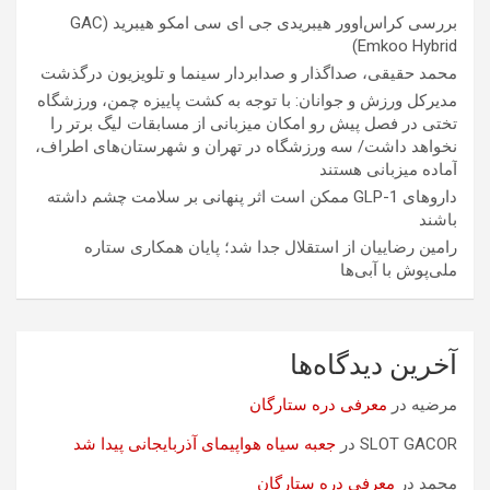
بررسی کراس‌اوور هیبریدی جی ای سی امکو هیبرید (GAC
Emkoo Hybrid)
محمد حقیقی، صداگذار و صدابردار سینما و تلویزیون درگذشت
مدیرکل ورزش و جوانان: با توجه به کشت پاییزه چمن، ورزشگاه
تختی در فصل پیش رو امکان میزبانی از مسابقات لیگ برتر را
نخواهد داشت/ سه ورزشگاه در تهران و شهرستان‌های اطراف،
آماده میزبانی هستند
داروهای GLP-1 ممکن است اثر پنهانی بر سلامت چشم داشته
باشند
رامین رضاییان از استقلال جدا شد؛ پایان همکاری ستاره
ملی‌پوش با آبی‌ها
آخرین دیدگاه‌ها
مرضیه
در
معرفی دره ستارگان
SLOT GACOR
در
جعبه سیاه هواپیمای آذربایجانی پیدا شد
محمد
در
معرفی دره ستارگان