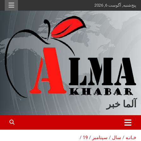
ه
پنج‌شنبه, آگوست 6, 2026
حتوا
روید
آلما خبر
خـانـه
سال
سپتامبر
19