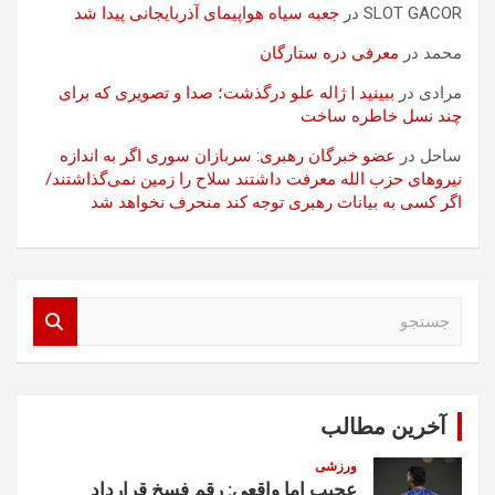
SLOT GACOR
در
جعبه سیاه هواپیمای آذربایجانی پیدا شد
محمد
در
معرفی دره ستارگان
مرادی
در
ببینید | ژاله علو درگذشت؛ صدا و تصویری که برای
چند نسل خاطره ساخت
ساحل
در
عضو خبرگان رهبری: سربازان سوری اگر به اندازه
نیروهای حزب الله معرفت داشتند سلاح را زمین نمی‌گذاشتند/
اگر کسی به بیانات رهبری توجه کند منحرف نخواهد شد
ج
س
ت
ج
و
آخرین مطالب
ورزشی
عجیب اما واقعی: رقم فسخ قرارداد