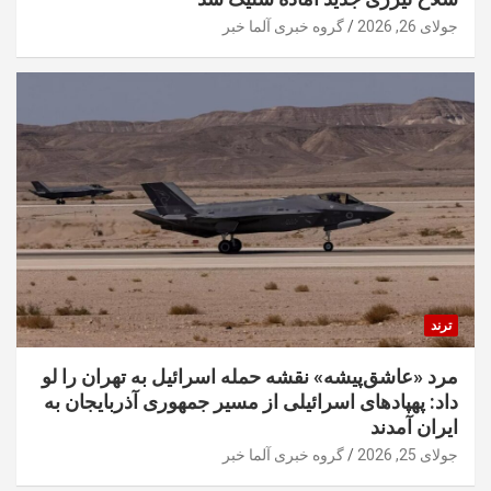
جولای 26, 2026
گروه خبری آلما خبر
ترند
مرد «عاشق‌پیشه» نقشه حمله اسرائیل به تهران را لو
داد: پهپادهای اسرائیلی از مسیر جمهوری آذربایجان به
ایران آمدند
جولای 25, 2026
گروه خبری آلما خبر