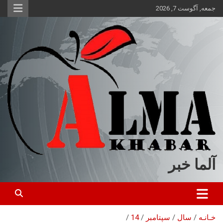
ه
جمعه, آگوست 7, 2026
حتوا
روید
آلما خبر
خـانـه
سال
سپتامبر
14