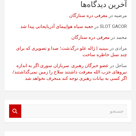
آخرین دیدگاه‌ها
مرضیه
در
معرفی دره ستارگان
SLOT GACOR
در
جعبه سیاه هواپیمای آذربایجانی پیدا شد
محمد
در
معرفی دره ستارگان
مرادی
در
ببینید | ژاله علو درگذشت؛ صدا و تصویری که برای
چند نسل خاطره ساخت
ساحل
در
عضو خبرگان رهبری: سربازان سوری اگر به اندازه
نیروهای حزب الله معرفت داشتند سلاح را زمین نمی‌گذاشتند/
اگر کسی به بیانات رهبری توجه کند منحرف نخواهد شد
ج
س
ت
ج
و