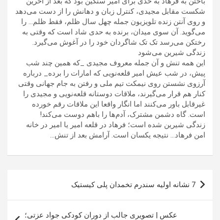
باختن به فرهاد به حدی برای امیر سنگین بود که بعد از آخرین
شکست مقابل مجیدی، کنترل زبان و دهانش را از دست می‌دهد
و روی آنتن زنده تلویزیون جمله چهل سال ظلم، فقط ظلم… را
می‌گوید. آن سوی میدان، برنده به حدی شاد است که وقتی به
رختکن می‌رسد تک تک شاگردان خود را در آغوش می‌گیرد.
زندگی شیرین می‌شود
این همه تنش و آن جمله معروف مجیدی _که همین چند شب
پیش، در شب عیش امیر قلعه‌نویی که امارات را برده_ درباره
آرزوی نشستن روی نیمکت تیم ملی و رفتن به جام جهانی وقتی
کنار هم قرار می‌گیرند، ملاقات دوستانه قلعه‌نویی و مجیدی را
غیرقابل باور می‌کنند اما انگار واقعا این ملاقات رقم خورده
است. گاه دشمن مشترک، آدم‌ها را باهم دوست می‌کند!
زندگی شیرین شده است؛ فرهاد در قلعه امیر یا امیر در خانه
امن فرهاد… نتیجه یکسان است. آرامش بعد از تنش…
راهبری
7 نشانه اولیه سندرم تخمدان پلی کیستیک
نوشته
عکس | تصویری جالب از دوران کودکی جواد عزتی؛