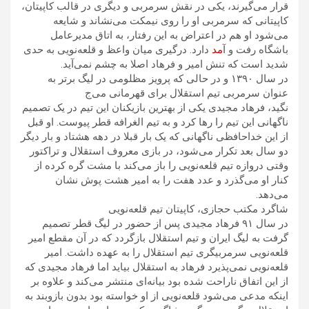
قرار می‌گیرند، یکی در نقش سرمربی و دیگری در قالب کاپیتان،
کاپیتانی که سرمربی او را روی نیمکت می‌نشاند و شایعه
می‌شود او هم در اعتراض به این رفتار، به اتاق مدیرعامل
باشگاه رفت و آ
مد
دارد. درگیری میان واعظ و قلعه‌نویی به حدی
شدید است که تنش امیر و فرهاد اصلا به چشم نمی‌آید.
در سال ۱۳۹۰ و در حالی که پرویز مظلومی در لیگ برتر به
عنوان سرمربی تیم استقلال برای قهرمانی می‌ج
نگید، فرهاد مجیدی یکی از بهترین بازیکنان این تیم در یک تصمیم
ناگهانی این تیم را رها کرد و به تیم الغرافه قطر پیوست. او قبل
از این خداحافظی ناگهانی که یک بار قبلا در دهه هشتاد و بار دیگر
دو سال بعد تکرار می‌شود، در بازی معروف استقلال و تراکتور
وقتی دروازه تیم قلعه‌نویی را باز می‌کند با مشت گره کرده از
کنار او می‌گذرد و عدد هفت را به امیر هشت پوش نشان
می‌دهد.
شاگرد مکتب حجازی، کاپیتان تیم قلعه‌نویی
در سال ۹۱ فرهاد مجیدی پس از حضور در لیگ قطر تصمیم
گرفت به لیگ ایران و تیم استقلال بازگردد که در آن مقطع امیر
قلعه‌نویی سرمربیگری تیم استقلال را به عهده داشت. امیر
قلعه‌نویی نمی‌پذیرد فرهاد به استقلال بیاید اما فرهاد مجیدی که
از این اتفاق ناراحت شده بود بیانه‌ای منتشر می‌کند و علاوه بر
اینکه مدعی می‌شود قلعه‌نویی از او خواسته بود بدون بازوبند به