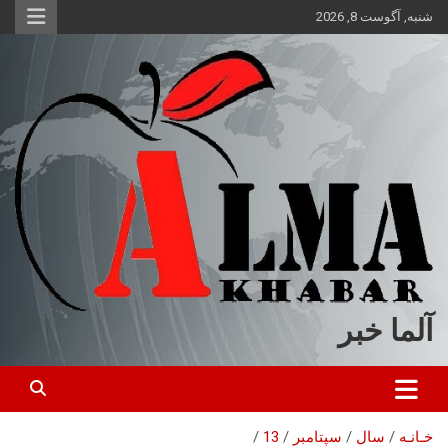
ه
شنبه, آگوست 8, 2026
حتوا
روید
آلما خبر
خـانـه
سال
سپتامبر
13