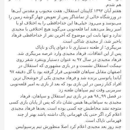
هم شدم.
هفتم آبان ۱۳۹۲ کاپیتان استقلال، هفت محبوب و مقدس آبی‌ها
در ورزشگاه خالی از تماشاگر پس از تعویض چهار گوشه زمین را
می‌بوسد و می‌رود. خیلی‌ها این خداحافظی را به اختلاف او با
امیر ربط می‌دهند اما قلعه‌نویی می‌گوید هیچ اختلافی با مجیدی
ندارد و تنها بابت این موضوع که آخرین نفر از خداحافظی فرهاد
باخبر شد، از مجیدی شاکی است.
مربیگری؛ از طعنه دستیاری تا دعوای پاک و ناپاک
پس از این اتفاقات، فرهاد مجیدی وارد عرصه مربیگری شد.
فرهاد مجیدی در سال ۹۷ به عنوان دستیار وینفرد شفر روی
نیمکت استقلال نشست و در بازی مشهوری که استقلال در
اصفهان مقابل سپاهان قلعه‌نویی قرار گرفته بود با گل دقیقه ۹۷
آیاندا پاتوسی برنده شد و فرهاد مجیدی یکی از خوشحال ترین
افراد کنار زمین در این بازی بود که بعد از بازی به امیر قلعه‌نویی
سرمربی وقت تیم سپاهان طعنه زد.
در فصل ۹۹_۹۸ هم در بازی تیم استقلال و سپاهان، فرهاد
مجیدی به سپاهانی‌ها هیس نشان داد که پس از پایان بازی کسی
متوجه نشد مخاطبش چه کسی بوده است. بعدها فرهاد مجیدی
اعلام کرد اگر حتی یک قهرمانی پاک داشته باشد بهتر از چند
قهرمانی ناپاک است.
چند روز بعد مجیدی اعلام کرد اصلا منظورش تیم پرسپولیس