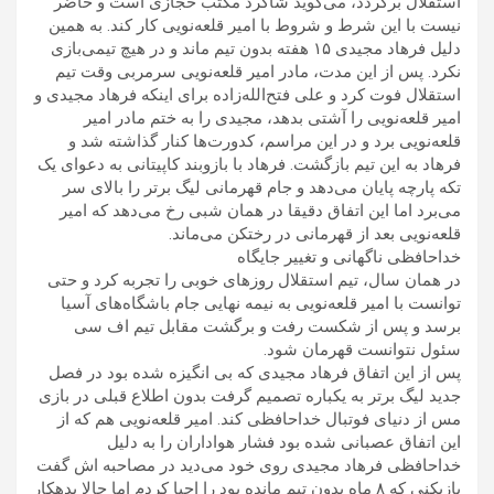
استقلال برگردد، می‌گوید شاگرد مکتب حجازی است و حاضر
نیست با این شرط و شروط با امیر قلعه‌نویی کار کند. به همین
دلیل فرهاد مجیدی ۱۵ هفته بدون تیم ماند و در هیچ تیمی‌بازی
نکرد. پس از این مدت، مادر امیر قلعه‌نویی سرمربی وقت تیم
استقلال فوت کرد و علی فتح‌الله‌زاده برای اینکه فرهاد مجیدی و
امیر قلعه‌نویی را آشتی بدهد، مجیدی را به ختم مادر امیر
قلعه‌نویی برد و در این مراسم، کدورت‌ها کنار گذاشته شد و
فرهاد به این تیم بازگشت. فرهاد با بازوبند کاپیتانی به دعوای یک
تکه پارچه پایان می‌دهد و جام قهرمانی لیگ برتر را بالای سر
می‌برد اما این اتفاق دقیقا در همان شبی رخ می‌دهد که امیر
قلعه‌نویی بعد از قهرمانی در رختکن می‌ماند.
خداحافظی ناگهانی و تغییر جایگاه
در همان سال، تیم استقلال روزهای خوبی را تجربه کرد و حتی
توانست با امیر قلعه‌نویی به نیمه نهایی جام باشگاه‌های آسیا
برسد و پس از شکست رفت و برگشت مقابل تیم اف سی
سئول نتوانست قهرمان شود.
پس از این اتفاق فرهاد مجیدی که بی انگیزه شده بود در فصل
جدید لیگ برتر به یکباره تصمیم گرفت بدون اطلاع قبلی در بازی
مس از دنیای فوتبال خداحافظی کند. امیر قلعه‌نویی هم که از
این اتفاق عصبانی شده بود فشار هواداران را به دلیل
خداحافظی فرهاد مجیدی روی خود می‌دید در مصاحبه اش گفت
بازیکنی که ۸ ماه بدون تیم مانده بود را احیا کردم اما حالا بدهکار