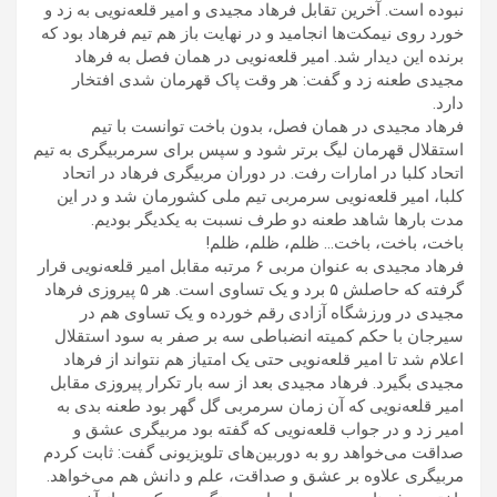
نبوده است. آخرین تقابل فرهاد مجیدی و امیر قلعه‌نویی به زد و
خورد روی نیمکت‌ها انجامید و در نهایت باز هم تیم فرهاد بود که
برنده این دیدار شد. امیر قلعه‌نویی در همان فصل به فرهاد
مجیدی طعنه زد و گفت: هر وقت پاک قهرمان شدی افتخار
دارد.
فرهاد مجیدی در همان فصل، بدون باخت توانست با تیم
استقلال قهرمان لیگ برتر شود و سپس برای سرمربیگری به تیم
اتحاد کلبا در امارات رفت. در دوران مربیگری فرهاد در اتحاد
کلبا، امیر قلعه‌نویی سرمربی تیم ملی کشورمان شد و در این
مدت بارها شاهد طعنه دو طرف نسبت به یکدیگر بودیم.
باخت، باخت، باخت… ظلم، ظلم، ظلم!
فرهاد مجیدی به عنوان مربی ۶ مرتبه مقابل امیر قلعه‌نویی قرار
گرفته که حاصلش ۵ برد و یک تساوی است. هر ۵ پیروزی فرهاد
مجیدی در ورزشگاه آزادی رقم خورده و یک تساوی هم در
سیرجان با حکم کمیته انضباطی سه بر صفر به سود استقلال
اعلام شد تا امیر قلعه‌نویی حتی یک امتیاز هم نتواند از فرهاد
مجیدی بگیرد. فرهاد مجیدی بعد از سه بار تکرار پیروزی مقابل
امیر قلعه‌نویی که آن زمان سرمربی گل گهر بود طعنه بدی به
امیر زد و در جواب قلعه‌نویی که گفته بود مربیگری عشق و
صداقت می‌خواهد رو به دوربین‌های تلویزیونی گفت: ثابت کردم
مربیگری علاوه بر عشق و صداقت، علم و دانش هم می‌خواهد.