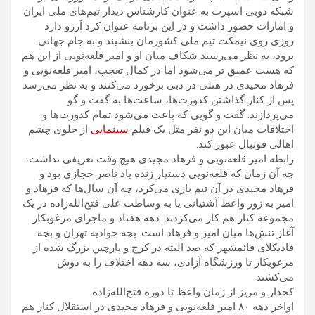
شبکه دوبی اسپرت به عنوان کارشناس دیدار تیم‌های ملی ایران
و امارات حضور داشت و در این برنامه عنوان کرد آرزو دارد
روزی روی نیمکت تیم ملی کشورمان بنشیند و به جام جهانی
برود، به نظر می‌رسید شکاف میان او و امیر قلعه‌نویی از این هم
که هست عمیق تر می‌شود اما در کمال تعجب، امیر قلعه‌نویی و
فرهاد مجیدی در هتلی در دبی برخورد می‌کنند و به نظر می‌رسد
پس از کنار گذاشتن کدورت‌ها، ساعت‌ها به گفت و گو
می‌پردازند. گفت و گویی که باعث می‌شود تمام کدورت‌ها و
اختلافات میان این دو نفر مثل یک فیلم
سینمایی
از جلوی چشم
اهالی فوتبال عبور کند.
رابطه امیر قلعه‌نویی و فرهاد مجیدی هیچ وقت تعریفی نداشت،
چه آن زمان که قلعه‌نویی دستیار زنده یاد ناصر حجازی بود و
فرهاد مجیدی در آن تیم بازی می‌کرد، چه آن سال‌ها که فرهاد و
امیر به زور واعظ آشتیانی یا به وساطت علی فتح‌الله‌زاده در یک
مجموعه کنار هم کار می‌کردند. دهه هفتاد و ماجرای مرغوبکار
آغاز تنش‌ها میان امیر و فرهاد است. بچه جوادیه تهران و بچه
قادیکلای قائمشهر که صد البته در کرج و پارچین بزرگ شده از
مرغوبکار تا ورزشگاه آزادی، سه دهه اختلاف را به دوش
می‌کشند.
کجدار و مریز از زمان واعظ تا دوره فتح‌الله‌زاده
اواخر دهه ۸۰ امیر قلعه‌نویی و فرهاد مجیدی در استقلال کنار هم