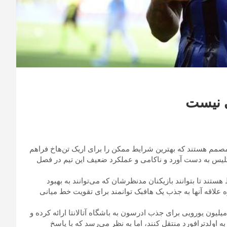
ی نیست
Ent) : مدیران منچستریونایتد مصمم هستند که بهترین شرایط ممکن را برای اریک تن‌هاخ فراهم
 انگلیس به دست آورد و ناکامی و عملکرد ضعیف این تیم در فصل
هستند تا بتوانند بازیکنان مدنظرشان که می‌توانند به بهبود
 علاقه آنها به جذب یک هافبک توانمند برای تقویت خط میانی
لا اسپورت ایتالیا خبر داده است که شیاطین سرخ پیشنهادی ۵۰ میلیون یورویی برای جذب ادرسون به باشگاه آتالانتا ارائه کرده و
 به اولدترافورد منتقل کنند، اما به نظر می‌رسد که با پاسخ