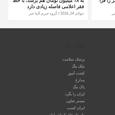
 را فرا
به ۱۸ میلیون تومان هم برسد، با خط
فقر اعلامی فاصله زیادی دارد
بر
جولای 24, 2026
گروه خبری آلما خبر
وبگردی
پزشک سلامت
ملک مگ
کشت آموز
مدارخ
پاک مگ
ایران را بگرد
مستر تعاون
ایران کسب
داستان‌های کوتاه رایان