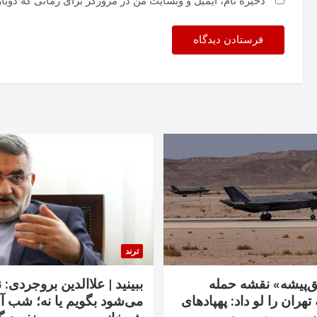
ذخیره نام، ایمیل و وبسایت من در مرورگر برای زمانی که دوبا
ترند
‌پیشه» نقشه حمله
ببینید | علاالدین بروجردی: 
تهران را لو داد: پهپادهای
می‌شود بگویم یا نه؛ شب آ