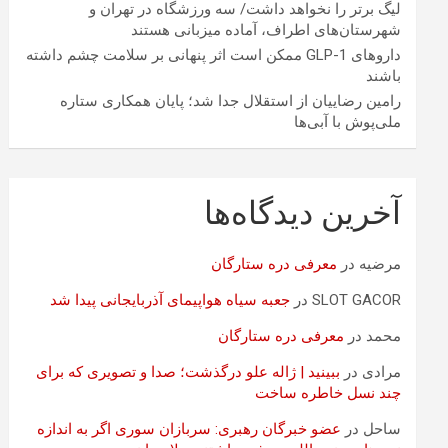
لیگ برتر را نخواهد داشت/ سه ورزشگاه در تهران و
شهرستان‌های اطراف، آماده میزبانی هستند
داروهای GLP-1 ممکن است اثر پنهانی بر سلامت چشم داشته
باشند
رامین رضاییان از استقلال جدا شد؛ پایان همکاری ستاره
ملی‌پوش با آبی‌ها
آخرین دیدگاه‌ها
مرضیه
در
معرفی دره ستارگان
SLOT GACOR
در
جعبه سیاه هواپیمای آذربایجانی پیدا شد
محمد
در
معرفی دره ستارگان
مرادی
در
ببینید | ژاله علو درگذشت؛ صدا و تصویری که برای
چند نسل خاطره ساخت
ساحل
در
عضو خبرگان رهبری: سربازان سوری اگر به اندازه