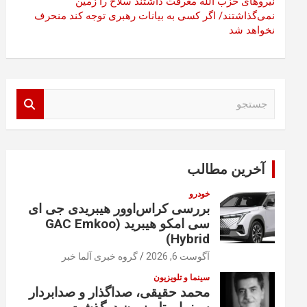
نیروهای حزب الله معرفت داشتند سلاح را زمین
نمی‌گذاشتند/ اگر کسی به بیانات رهبری توجه کند منحرف
نخواهد شد
ج
س
ت
ج
و
آخرین مطالب
خودرو
بررسی کراس‌اوور هیبریدی جی ای
سی امکو هیبرید (GAC Emkoo
Hybrid)
آگوست 6, 2026
گروه خبری آلما خبر
سینما و تلویزیون
محمد حقیقی، صداگذار و صدابردار