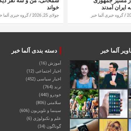
از مسیر جمهوری
شمخانی، من و سه نفر دیگر
ه ایران آمدند
خواند
گروه خبری آلما خبر
جولای 25, 2026
گروه خبری آلما خ
ویر آلما خبر
دسته بندی آلما خبر
آموزش
(16)
اخبار اجتماعی
(12)
اخبار سیاسی
(452)
ترند
(764)
خودرو
(440)
سلامتی
(806)
سینما و تلویزیون
(606)
علم و تکنولوژی
(6)
گوناگون
(34)