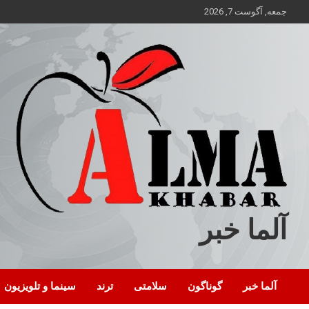
ه
جمعه, آگوست 7, 2026
حتوا
روید
آلما خبر
آلما خبر
گوناگون
سلامتی
ترند
سینما و تلویزیون