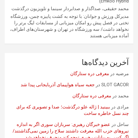
Emkoo Hybrid)
محمد حقیقی، صداگذار و صدابردار سینما و تلویزیون درگذشت
مدیرکل ورزش و جوانان: با توجه به کشت پاییزه چمن، ورزشگاه
تختی در فصل پیش رو امکان میزبانی از مسابقات لیگ برتر را
نخواهد داشت/ سه ورزشگاه در تهران و شهرستان‌های اطراف،
آماده میزبانی هستند
آخرین دیدگاه‌ها
مرضیه
در
معرفی دره ستارگان
SLOT GACOR
در
جعبه سیاه هواپیمای آذربایجانی پیدا شد
محمد
در
معرفی دره ستارگان
مرادی
در
ببینید | ژاله علو درگذشت؛ صدا و تصویری که برای
چند نسل خاطره ساخت
ساحل
در
عضو خبرگان رهبری: سربازان سوری اگر به اندازه
نیروهای حزب الله معرفت داشتند سلاح را زمین نمی‌گذاشتند/
اگر کسی به بیانات رهبری توجه کند منحرف نخواهد شد