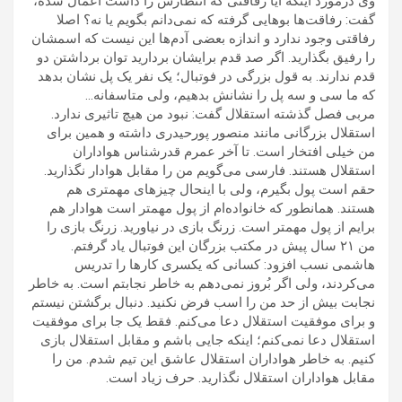
وی درمورد اینکه آیا رفاقتی که انتطارش را داشت اعمال شده،
گفت: رفاقت‌ها بو‌هایی گرفته که نمی‌دانم بگویم یا نه؟ اصلا
رفاقتی وجود ندارد و اندازه بعضی آدم‌ها این نیست که اسمشان
را رفیق بگذارید. اگر صد قدم برایشان بردارید توان برداشتن دو
قدم ندارند. به قول بزرگی در فوتبال؛ یک نفر یک پل نشان بدهد
که ما سی و سه پل را نشانش بدهیم، ولی متاسفانه…
مربی فصل گذشته استقلال گفت: نبود من هیچ تاثیری ندارد.
استقلال بزرگانی مانند منصور پورحیدری داشته و همین برای
من خیلی افتخار است. تا آخر عمرم قدرشناس هواداران
استقلال هستند. فارسی می‌گویم من را مقابل هوادار نگذارید.
حقم است پول بگیرم، ولی با اینحال چیز‌های مهمتری هم
هستند. همانطور که خانواده‌ام از پول مهمتر است هوادار هم
برایم از پول مهمتر است. زرنگ بازی در نیاورید. زرنگ بازی را
من ۲۱ سال پیش در مکتب بزرگان این فوتبال یاد گرفتم.
هاشمی نسب افزود: کسانی که یکسری کار‌ها را تدریس
می‌کردند، ولی اگر بُروز نمی‌دهم به خاطر نجابتم است. به خاطر
نجابت بیش از حد من را اسب فرض نکنید. دنبال برگشتن نیستم
و برای موفقیت استقلال دعا می‌کنم. فقط یک جا برای موفقیت
استقلال دعا نمی‌کنم؛ اینکه جایی باشم و مقابل استقلال بازی
کنیم. به خاطر هواداران استقلال عاشق این تیم شدم. من را
مقابل هواداران استقلال نگذارید. حرف زیاد است.