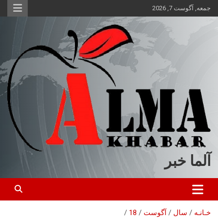
ه
جمعه, آگوست 7, 2026
حتوا
روید
آلما خبر
خـانـه
سال
آگوست
18