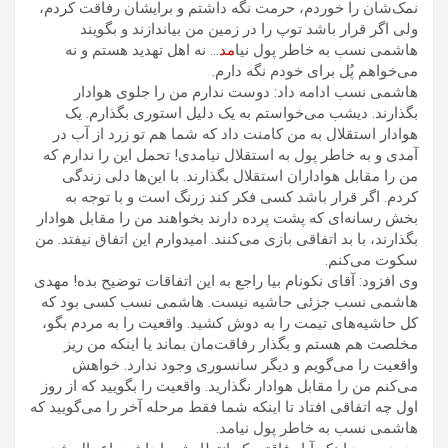
نمک‌شان را خوردم، حرمت نگه داشتم و برایشان رفاقت کردم،
ولی اگر قرار باشد توپ را در زمین من بیاندازند و بگویند
هاشمی نسب به خاطر پول نیا
مد
… نه اهل تهدید هستم و نه
می‌خواهم پُل برای خودم نگه دارم.
هاشمی نسب ادامه داد: دوست ندارم من را جلوی هوادار
بگذارند. دیشب می‌خواستم به یک دلیل استوری بگذارم. یک
هوادار استقلال به من کامنت داد که شما هم تو زرد از آب در
آمدی و به خاطر پول به استقلال نیامدی! تحمل این را ندارم که
من را مقابل هواداران استقلال بگذارند. با این‌ها دلی زندگی
کردم. اگر قرار باشد کسی فکر کند زرنگ است و با توجه به
بخش رسانه‌ای که پشت پرده دارند بخواهند من را مقابل هوادار
بگذارند، با بد اتفاقی بازی می‌کنند. امیدوارم این اتفاق نیفتد. من
سکوت می‌کنم.
وی افزود: آقای نکونام بیا راجع به این اتفاقات توضیح بده! مهدی
هاشمی نسب جزئی حاشیه نیست. هاشمی نسب کسی بود که
کل حاشیه‌های تیمت را به دوش کشید. واقعیت را به مردم بگو،
مخلصت هم هستم و بگذار رفاقت‌مان بماند یا اینکه من ریز
واقعیت را می‌گویم و دیگر سانسوری وجود ندارد. خواهش
می‌کنم من را مقابل هوادار نگذارید. واقعیت را بگویید که از روز
اول چه اتفاقی افتاد تا اینکه شما فقط مرحله آخر را می‌گویید که
هاشمی نسب به خاطر پول نیامد.