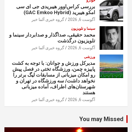
خودرو
بررسی کراس‌اوور هیبریدی جی ای سی
امکو هیبرید (GAC Emkoo Hybrid)
آگوست 6, 2026
گروه خبری آلما خبر
سینما و تلویزیون
محمد حقیقی، صداگذار و صدابردار سینما و
تلویزیون درگذشت
آگوست 6, 2026
گروه خبری آلما خبر
ورزشی
مدیرکل ورزش و جوانان: با توجه به کشت
پاییزه چمن، ورزشگاه تختی در فصل پیش
رو امکان میزبانی از مسابقات لیگ برتر را
نخواهد داشت/ سه ورزشگاه در تهران و
شهرستان‌های اطراف، آماده میزبانی
هستند
آگوست 6, 2026
گروه خبری آلما خبر
You may Missed