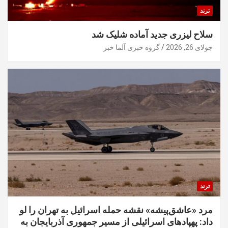
ترند
سلاح لیزری جدید آماده شلیک شد
جولای 26, 2026
گروه خبری آلما خبر
ترند
مرد «عاشق‌پیشه» نقشه حمله اسرائیل به تهران را لو
داد: پهپادهای اسرائیلی از مسیر جمهوری آذربایجان به