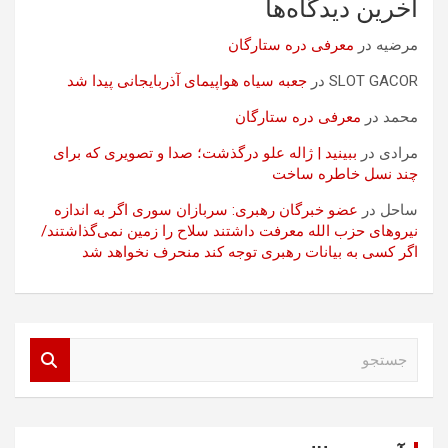
آخرین دیدگاه‌ها
مرضیه
در
معرفی دره ستارگان
SLOT GACOR
در
جعبه سیاه هواپیمای آذربایجانی پیدا شد
محمد
در
معرفی دره ستارگان
مرادی
در
ببینید | ژاله علو درگذشت؛ صدا و تصویری که برای
چند نسل خاطره ساخت
ساحل
در
عضو خبرگان رهبری: سربازان سوری اگر به اندازه
نیروهای حزب الله معرفت داشتند سلاح را زمین نمی‌گذاشتند/
اگر کسی به بیانات رهبری توجه کند منحرف نخواهد شد
ج
س
ت
ج
و