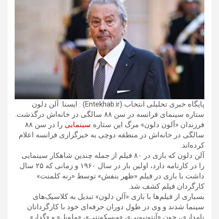
پایگاه خبری تحلیلی انتخاب (Entekhab.ir) : ایسنا: آلن دلون
ستاره سینمای فرانسه در سن ۸۸ سالگی در خانه‌اش درگذشت.
فرزندان «آلون دلون» مرگ این ستاره
سینمایی
را در سن ۸۸
سالگی در خانه‌اش در منطقه دوچی به خبرگزاری فرانسه اعلام
کرده‌اند.
آلن دلون که بازی در ۸۰ فیلم از جمله چندین شاهکار سینمایی
را در کارنامه دارد، اولین بار در سال ۱۹۶۰ و زمانی که ۲۵ سال
داشت با بازی در فیلم «ظهر بنفش» توسط «رنه کلمنت»
کارگردان فیلم کشف شد.
بسیاری از فیلم‌ها با بازی «آلن دلون» تبدیل به کلاسیک‌های
سینما شدند و وی در طول دوران حرفه‌ای خود با کارگردانان
نامداری، چون «آنتونیونی»، «ویسکونتی»، «ملویل» و «گدار»