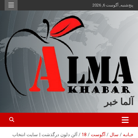
ه
پنج‌شنبه, آگوست 6, 2026
حتوا
روید
آلما خبر
خـانـه
سال
آگوست
18
آلن دلون درگذشت | سایت انتخاب