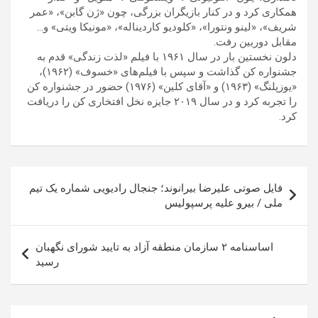
همکاری کرد و در کنار بازیگران بزرگی، چون «ژن گابن»، «عمر
شریف»، «لینو ونتورا»، «کلودیو کاردیناله»، «مونیکا ویتی» و…
مقابل دوربین رفت.
دلون نخستین بار در سال ۱۹۶۱ با فیلم «لذت زندگی» قدم به
جشنواره کن گذاشت و سپس با فیلم‌های «خسوف» (۱۹۶۲)،
«یوزپلنگ» (۱۹۶۳) و «آقای کلین» (۱۹۷۶) حضور در جشنواره کن
را تجربه کرد و در سال ۲۰۱۹ جایزه نخل افتخاری کن را دریافت
کرد.
راهبری
فایل صوتی علیرضا بیرانوند؛ جنجال رادیویی شماره یک تیم
نوشته
ملی / بیرو علیه پرسپولیس
اساسنامه ۲ سازمان‌ منطقه آزاد به تایید شورای نگهبان
رسید