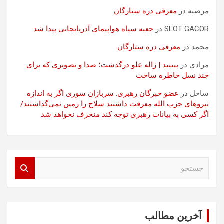
مرضیه
در
معرفی دره ستارگان
SLOT GACOR
در
جعبه سیاه هواپیمای آذربایجانی پیدا شد
محمد
در
معرفی دره ستارگان
مرادی
در
ببینید | ژاله علو درگذشت؛ صدا و تصویری که برای
چند نسل خاطره ساخت
ساحل
در
عضو خبرگان رهبری: سربازان سوری اگر به اندازه
نیروهای حزب الله معرفت داشتند سلاح را زمین نمی‌گذاشتند/
اگر کسی به بیانات رهبری توجه کند منحرف نخواهد شد
ج
س
ت
ج
و
آخرین مطالب