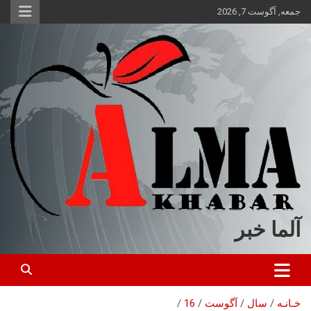
ه
جمعه, آگوست 7, 2026
حتوا
روید
آلما خبر
خـانـه
سال
آگوست
16