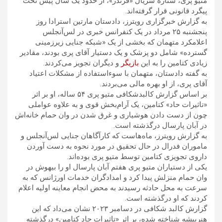
متیو پری، ستاره سریال «فرندز»، از حدود یک سال پیش تحت
پیگرد قانونی قرار گرفته‌اند.
به گزارش خبرگزاری رویترز، دادستان مارتین استرادا روز
پنجشنبه ۲۵ مرداد در یک کنفرانس خبری در لس‌آنجلس
اعلامکرد متهمان که بخشی از یک «شبکه جنایی زیرزمینی
گسترده» شامل دو پزشک و یک دستیار آقای پری بودند، مقادیر
زیادی کتامین را به این
بازیگر
و دیگران تجویز می‌کردند.
به گفته دادستان، متهمان با سوء‌استفاده از مشکلات اعتیاد
آقای پری، از او بهره مالی می‌بردند.
بر اساس گزارش کالبدشکافی متیو پری ۵۴ ساله، او بر اثر
«تاثیرات حاد» کتامین، یک آرام‌بخش قوی و به علاوه عواملی
چون از دست دادن هوشیاری و غرق شدن در وان حمام خانه‌اش
در آبان پارسال درگذشته است.
به گزارش رویترز، ماه‌هاست که کارآگاهان جنایی لس‌آنجلس و
ماموران فدرال در حال تحقیق در مورد نحوه به دست آوردن
داروی تجویزی کتامین توسط متیو پری بوده‌اند.
یکی از دستیاران متیو پری هفتم آبان پارسال او را بیهوش در
وان حمام منزلش پیدا کرد و امدادگران خدمات اورژانس که به
سرعت به محل حادثه رسیدند به محض انجام معاینه اولیه اعلام
کردند که او درگذشته است.
گزارش کالبد شکافی در دسامبر ۲۰۲۳ نشان می‌داد که این
هنرپیشه شناخته شده، بر اثر «تاثیرات حاد کتامین» درگذشته