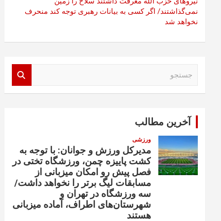
نیروهای حزب الله معرفت داشتند سلاح را زمین
نمی‌گذاشتند/ اگر کسی به بیانات رهبری توجه کند منحرف
نخواهد شد
ج
س
ت
ج
و
آخرین مطالب
ورزشی
مدیرکل ورزش و جوانان: با توجه به
کشت پاییزه چمن، ورزشگاه تختی در
فصل پیش رو امکان میزبانی از
مسابقات لیگ برتر را نخواهد داشت/
سه ورزشگاه در تهران و
شهرستان‌های اطراف، آماده میزبانی
هستند