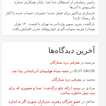
رامین رضاییان از استقلال جدا شد؛ پایان همکاری ستاره
ملی‌پوش با آبی‌ها
بازسازی تراکتور برای فصل جدید/ تغییرات حساب شده یا آغاز
یک ریسک تازه؟
بازگشت بنزین سوپر وارداتی به تهران با قیمت ۱۳۰ هزار
تومان/ هزینه سوخت‌گیری خودرو‌های مدرن افزایش یافت
آخرین دیدگاه‌ها
مرضیه
در
معرفی دره ستارگان
SLOT GACOR
در
جعبه سیاه هواپیمای آذربایجانی پیدا شد
محمد
در
معرفی دره ستارگان
مرادی
در
ببینید | ژاله علو درگذشت؛ صدا و تصویری که برای
چند نسل خاطره ساخت
ساحل
در
عضو خبرگان رهبری: سربازان سوری اگر به اندازه