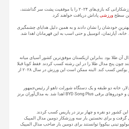
المپیک پاریس به پایان رسید و المپین‌ها به کشورشان بازگشتند. ورزشکارانی که بازی‌های ۲۰۲۴ را با موفقیت پشت سر گذاشتند،
رین سطح
ورزشی
پاداش دریافت خواهند کرد.
هترین‌ِ خودشان را نشان دادند و به همین دلیل هدایای چشمگیری
نه، آپارتمان، اتومبیل و حتی اسب به این قهرمانان اهدا شد.
ب کردند که هشت مدال آن طلا بود. بنابراین ازبکستان موفق‌ترین کشور آسیای میانه
چون پنج مدال طلا را در این رشته کسب کردند. فقط کوبا قبلا
موفق به انجام چنین کاری شده بود که در یک دوره المپیک ۵ طلا در بوکس کسب کند. البته ممکن است این ورزش در سال ۲۰۲۸ از
مپیک از جمله جمالف در کشتی آزاد هر کدام ۲۰۰ هزار دلار، خانه دو طبقه و یک دستگاه شورلت تاهو از رئیس‌جمهور
ازبکستان دریافت کردند. به مدال‌آوران نقره ۱۰۰ هزار دلار، آپارتمان و خودروهای برقی BYD Song Plus اهدا شد. به مدال‌آوران برنز
این کشور دو نقره و چهار برنز در پاریس کسب کردند.
ال گرفت و برای نخستین بار سه ورزشکار دومین مدال المپیک
ولوو تینی بیکووا توانستند برای دومین بار صاحب مدال المپیک