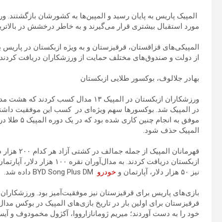
مورد استقبال بیشتری قرار می‌گیرند و به خاطر درخشش در بالات
المپیکی‌های قزاقستان، قرقیزستان و به ویژه ازبکستان در پاریس ب
از دولت و صندوق‌های مختلف حمایت از ورزشکاران دریافت کردند. خا
بهادر جلالوف، بوکسور طلایی ازبکستان
ورزشکاران ازبکستان در المپیک ۱۳ مدال کس
در المپیک شد. بوکسورها سهم ویژه‌ای در کسب این موفقیت داشتند 
المپیک حذف شود.
قهرمانان ال
نیز ۵۰ هزار دلار، آپارتمان و
خودرو
BYD Song Plus DM داده شد.
بازی‌های پاریس برای قرقیزستان نیز موفقیت‌آمیز بود. ورزشکاران 
قرقیزستان برای اولین بار در تاریخ بازی‌های المپیک در بوکس مد
خود را به دست آوردند؛ میریم ژومانازارووا، آکژول مخمودوف و آیس