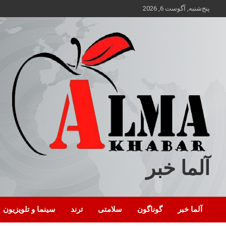
ه
پنج‌شنبه, آگوست 6, 2026
حتوا
روید
آلما خبر
آلما خبر
گوناگون
سلامتی
ترند
سینما و تلویزیون