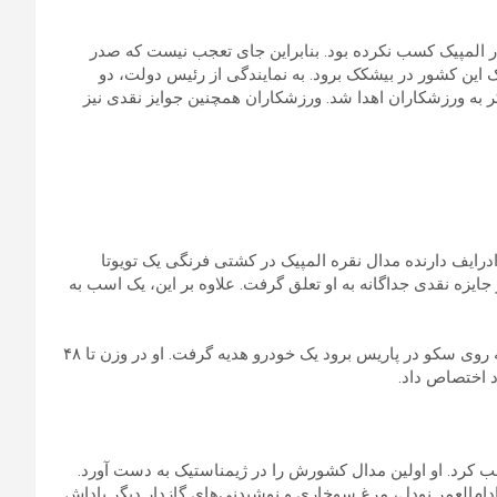
در المپیک کسب نکرده بود. بنابراین جای تعجب نیست که صدر
این کشور در بیشکک برود. به نمایندگی از رئیس دولت، دو
یا EV6 و ۱۰ دستگاه شورلت تراکر به ورزشکاران اهدا شد. ورزشکاران همچنین جوایز نقدی نیز
ادرایف دارنده مدال نقره المپیک در کشتی فرنگی یک تویوتا
 شد، یک خانه و آپارتمان در آلماتی و ۵۰ هزار دلار جایزه نقدی جداگانه به او تعلق گرفت. علاوه بر این، یک اسب به
جالب است که ابیبا ابوژاکینووا جودوکار قزاقستانی حتی بدون اینکه روی سکو در پاریس برود یک خودرو هدیه گرفت. او در وزن تا ۴۸
د اختصاص داد.
سب کرد. او اولین مدال کشورش را در ژیمناستیک به دست آورد.
ام‌العمر نودل، مرغ سوخاری و نوشیدنی‌های گازدار دیگر پاداش