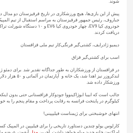
شوند.
پیش از این بازی‌ها، هیچ ورزشکاری در تاریخ قرقیزستان دو مدال 
جباروف، رئیس جمهور قرقیزستان به مراسم استقبال از تیم المپیک 
خودروی کیا EV9، چهار خودروی ک
دریافت کردند.
دیمیو ژادرایف، کشتی‌گیر فرنگی‌کار تیم ملی قزاقستان
اسب برای کشتی‌گیر قزاق
در قزاقستان از ورزشکاران به طور جداگانه تقدیر شد. برای دمئو ژ
لندکروزر نیز اهدا
ورزشکار داده شد.
کیلوگرم در پایتخت فرانسه به رقابت پرداخت و مقام پنجم را به خو
انتهای خوشبختی برای ژیمناست فیلیپینی!
کارلوس یولو چندین دستاورد تاریخی را برای فیلیپین در المپیک ک
او اکنون خانه جدید مبله خواهد داشت. آخرین
مدل
آیفون، عرضه ماد