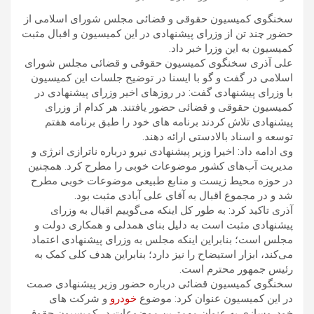
سخنگوی کمیسیون حقوقی و قضائی مجلس شورای اسلامی از
حضور چند تن از وزرای پیشنهادی در این کمیسیون و اقبال مثبت
کمیسیون به این وزرا خبر داد.
علی آذری سخنگوی کمیسیون حقوقی و قضائی مجلس شورای
اسلامی در گفت و گو با ایسنا در توضیح جلسات این کمیسیون
با وزرای پیشنهادی گفت: در روزهای اخیر وزرای پیشنهادی در
کمیسیون حقوقی و قضائی حضور یافتند. هر کدام از وزرای
پیشنهادی تلاش کردند برنامه های خود را طبق برنامه هفتم
توسعه و اسناد بالادستی ارائه دهند.
وی ادامه داد: اخیرا وزیر پیشنهادی نیرو درباره ناترازی انرژی و
مدیریت آب‌های کشور موضوعات خوبی را مطرح کرد. همچنین
در حوزه محیط زیست و منابع طبیعی موضوعات خوبی مطرح
شد و در مجموع اقبال به آقای علی آبادی مثبت بود.
آذری تاکید کرد: به طور کل اینکه می‌گوییم اقبال به وزرای
پیشنهادی مثبت است به دلیل بنای همدلی و همکاری دولت و
مجلس است؛ بنابراین اینکه مجلس به وزرای پیشنهادی اعتماد
می‌کند، ابزار استیضاح را نیز دارد؛ بنابراین هدف کلی کمک به
رئیس جمهور محترم است.
سخنگوی کمیسیون قضائی درباره حضور وزیر پیشنهادی صمت
در این کمیسیون عنوان کرد: موضوع
خودرو
و شرکت های
خودروسازی به عنوان مهم‌ترین موضوعات در کمیسیون حقوقی