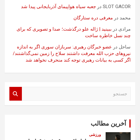
SLOT GACOR
در
جعبه سیاه هواپیمای آذربایجانی پیدا شد
محمد
در
معرفی دره ستارگان
مرادی
در
ببینید | ژاله علو درگذشت؛ صدا و تصویری که برای
چند نسل خاطره ساخت
ساحل
در
عضو خبرگان رهبری: سربازان سوری اگر به اندازه
نیروهای حزب الله معرفت داشتند سلاح را زمین نمی‌گذاشتند/
اگر کسی به بیانات رهبری توجه کند منحرف نخواهد شد
ج
س
ت
ج
و
آخرین مطالب
ورزشی