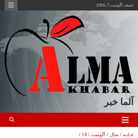
ه
جمعه, آگوست 7, 2026
حتوا
روید
آلما خبر
خـانـه
سال
آگوست
14