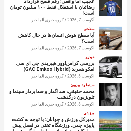
عجیب اما واقعی: رقم فسخ قرارداد
رضائیان با استقلال فقط ۱۰۰ میلیون تومان
است!
آگوست 7, 2026
گروه خبری آلما خبر
سلامتی
آیا سطح هوش انسان‌ها در حال کاهش
است؟
آگوست 7, 2026
گروه خبری آلما خبر
خودرو
بررسی کراس‌اوور هیبریدی جی ای سی
امکو هیبرید (GAC Emkoo Hybrid)
آگوست 6, 2026
گروه خبری آلما خبر
سینما و تلویزیون
محمد حقیقی، صداگذار و صدابردار سینما و
تلویزیون درگذشت
آگوست 6, 2026
گروه خبری آلما خبر
ورزشی
مدیرکل ورزش و جوانان: با توجه به کشت
پاییزه چمن، ورزشگاه تختی در فصل پیش