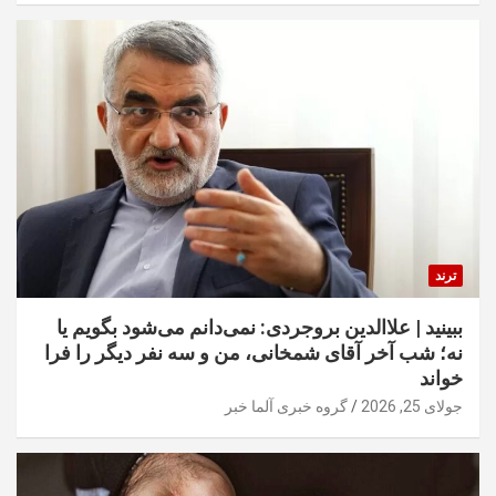
ترند
ببینید | علاالدین بروجردی: نمی‌دانم می‌شود بگویم یا
نه؛ شب آخر آقای شمخانی، من و سه نفر دیگر را فرا
خواند
جولای 25, 2026
گروه خبری آلما خبر