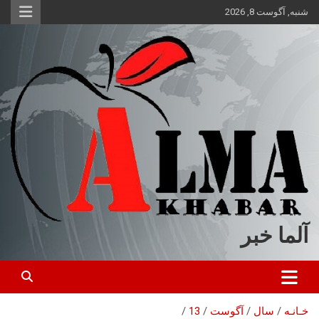
ه
شنبه, آگوست 8, 2026
حتوا
روید
آلما خبر
خـانـه
سال
آگوست
13