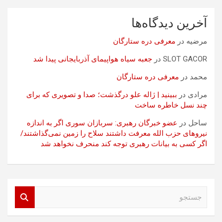
آخرین دیدگاه‌ها
مرضیه
در
معرفی دره ستارگان
SLOT GACOR
در
جعبه سیاه هواپیمای آذربایجانی پیدا شد
محمد
در
معرفی دره ستارگان
مرادی
در
ببینید | ژاله علو درگذشت؛ صدا و تصویری که برای
چند نسل خاطره ساخت
ساحل
در
عضو خبرگان رهبری: سربازان سوری اگر به اندازه
نیروهای حزب الله معرفت داشتند سلاح را زمین نمی‌گذاشتند/
اگر کسی به بیانات رهبری توجه کند منحرف نخواهد شد
ج
س
ت