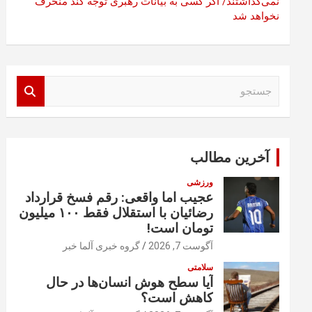
نمی‌گذاشتند/ اگر کسی به بیانات رهبری توجه کند منحرف
نخواهد شد
ج
س
ت
ج
و
آخرین مطالب
ورزشی
عجیب اما واقعی: رقم فسخ قرارداد
رضائیان با استقلال فقط ۱۰۰ میلیون
تومان است!
آگوست 7, 2026
گروه خبری آلما خبر
سلامتی
آیا سطح هوش انسان‌ها در حال
کاهش است؟