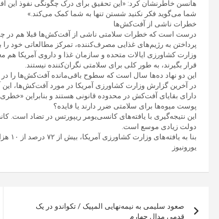
هانسن خاطرنشان کرد: «این تحقیق برای درک چگونگی نفوذ این آف
شما می‌گوید فکر نکنید شستن تنها به شما کمک می‌کند.»
خطرات ناشی از آفت‌کش‌ها
درست است که خطرات سلامتی ناشی از آفت‌کش‌ها قبلا هم در چند
پرداختن به رژیم‌های غذایی مصرف‌کننده، تمرکز مطالعاتی خود را بر
وزارت کشاورزی ایالات متحده و سازمان غذا و داروی آمریکا هم معت
قرار بگیرند، به طور کلی برای سلامتی نگران‌کننده نیستند.
این دو نهاد ده‌ها سال است که سطوح باقی‌مانده آفت‌کش‌ها را در غذ
دارای بقایای آفت‌کش در محدوده قانونی هستند و بنابراین «خطری
پوست میوه‌ها برای سلامتی ضرر دارند یا فایده؟
این نتیجه‌گیری با یافته‌های کانسی‌یومر ریپورتس در تضاد است. ک
دولت زیادی موسع است.
بنا به یافته‌های وزارت کشاورزی آمریکا، بیش از ۷۲ درصد از ۱۰ هزار نمونه غذای دارای بقایای آفت‌کش قابل تشخیص بودند.
یورونیوز
راهبری
صعود سلیمی به نیمه‌نهایی المپیک / تکواندو در یک
نوشته
قدمی مدال چهارم