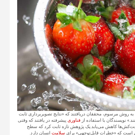
Ente) : پس از شستن یک سیب به روش مرسوم، محققان دریافتند که «نتایج تصویربرداری ثابت
د.» نویسندگان با استفاده از
فناوری
پیشرفته در یافتند که وقتی
فت‌کش‌ها کاهش می‌یابد.یک پژوهش تازه ثابت کرد که سطح
سلامت
انسان دارد.