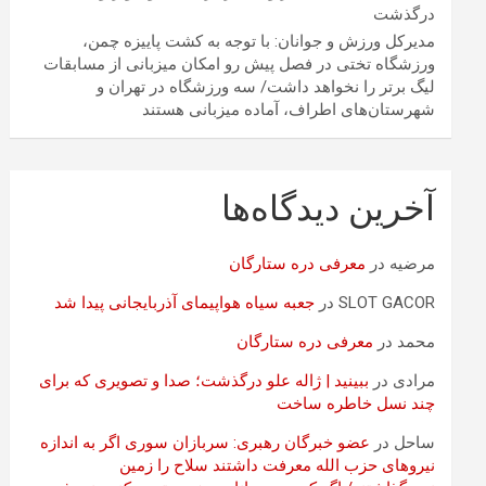
درگذشت
مدیرکل ورزش و جوانان: با توجه به کشت پاییزه چمن،
ورزشگاه تختی در فصل پیش رو امکان میزبانی از مسابقات
لیگ برتر را نخواهد داشت/ سه ورزشگاه در تهران و
شهرستان‌های اطراف، آماده میزبانی هستند
آخرین دیدگاه‌ها
مرضیه
در
معرفی دره ستارگان
SLOT GACOR
در
جعبه سیاه هواپیمای آذربایجانی پیدا شد
محمد
در
معرفی دره ستارگان
مرادی
در
ببینید | ژاله علو درگذشت؛ صدا و تصویری که برای
چند نسل خاطره ساخت
ساحل
در
عضو خبرگان رهبری: سربازان سوری اگر به اندازه
نیروهای حزب الله معرفت داشتند سلاح را زمین