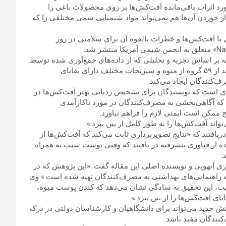
رد اثرات باقی‌مانده آفت‌کش‌ها بر روی محصولات باغی را
 از خوردن آن‌ها هم نمی‌تواند مواد شیمیایی سمی مختلفی را که
 با آفت‌کش‌ها و خطرات بالقوه آن برای سلامتی در روز
ه بر اساس تجزیه و تحلیلی که از داده‌های جمع‌آوری شده توسط
وزارت کشاورزی ایالات متحده تهیه کردند، مشخص شد که ۲۰ درصد از ۵۹ گروه از میوه و سبزیجات مختلف دارای بقایای
کنندگان ایجاد می‌کند.
ی است که نویسندگان برای تشخیص ردیابی بهتر آفت‌کش‌ها در
د که آگاهی‌بخشی به مصرف‌کنندگان در مورد ناکارآمدی
مکن است ایمنی لازم را فراهم نیاورد.
اند آفت‌کش‌ها را به طور کامل از بین ببرد.»
تند که «نتایج تصویربرداری ثابت می‌کند که آفت‌کش‌ها از
اده از فناوری پیشرفته در یافتند که وقتی پوست سیب به همراه
.
ی آنهویی و نویسنده اصلی این مقاله گفت: «این پژوهش که در
ه راهنمایی‌های بهداشتی به مصرف‌کنندگان تهیه شده است.» وی
‌جهت، این تحقیق به سادگی نشان می‌دهد که کندن پوست میوه،
ی آفت‌کش‌ها را از بین ببرد.»
 جدید می‌تواند برای دانشگاهیان و کارشناسان دولتی در درک
کنندگان مفید باشد.