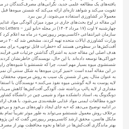
یافته‌های یک مطالعه علمی جدید، نگرانی‌های مصرف‌کنندگان در مو
تقویت می‌کند و شواهد تازه‌ای ارائه می‌کند که شستن میوه‌ها قبل
معمولاً در کشاورزی استفاده می‌شوند، از بین ببرد.
این مقاله در اوج بحث‌های جاری در مورد میزان آلودگی مواد غذایی
چهارشنبه ۷ اوت (۱۷ مرداد ۱۴۰۳) در مجله «نانو لترز – Nano Letters» متعلق به انجمن شیمی آمریکا منتشر شد.
سازمان غیرانتفاعی «کانسی‌یومر ریپورتس» در ماه مه اعلام کرد ک
آفت‌کش‌ها در سطوحی هستند که «خطرات قابل توجهی» برای مصرف‌
هدف اصلی این مقاله جدید به اشتراک گذاشتن جزئیات فنی فرآیند
خوراکی‌ها توسعه داده‌اند. با این حال، نویسندگان خاطرنشان کردن
شستشوی میوه بسیار مهم است، چرا که شستشو با شیوه‌های رایج م
در این مقاله آمده است: «تمیز کردن میوه‌ها به شکل سنتی آن نمی‌تو
به عنوان مثال، پس از شستن یک سیب به روش مرسوم، محققان دریاف
لایه پوست به لایه گوشتی میوه نفوذ می‌کنند.» نویسندگان با استف
مقداری از لایه پالپ برداشته شد، آلودگی آفت‌کش‌ها کاهش می‌یابد
دونگدونگ یه، استاد دانشکده مواد و شیمی چین در دانشگاه کشاورز
حوزه مطالعات ایمنی مواد غذایی طبقه‌بندی می‌شود، با هدف ارائ
در ادامه توضیح می‌دهد که «به جای ایجاد دلهره‌های بی‌خود و بی
برخلاف روش معمول شستشو می‌تواند به طور موثر تقریباً تمام بقایا
مایکل هانسن، محقق ارشد کانسی‌یومر ریپورتس گفت که این پژوهش
بهتر ماندگاری آفت‌کش‌ها در غذاها و نحوه محافظت بهتر از مصرف‌