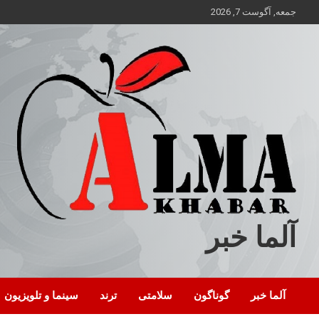
ه
جمعه, آگوست 7, 2026
حتوا
روید
آلما خبر
آلما خبر
گوناگون
سلامتی
ترند
سینما و تلویزیون