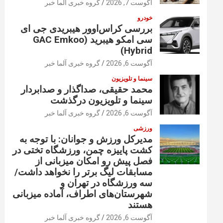
آگوست 7, 2026
گروه خبری آلما خبر
خودرو
بررسی کراس‌اوور هیبریدی جی ای
سی امکو هیبرید (GAC Emkoo
Hybrid)
آگوست 6, 2026
گروه خبری آلما خبر
سینما و تلویزیون
محمد حقیقی، صداگذار و صدابردار
سینما و تلویزیون درگذشت
آگوست 6, 2026
گروه خبری آلما خبر
ورزشی
مدیرکل ورزش و جوانان: با توجه به
کشت پاییزه چمن، ورزشگاه تختی در
فصل پیش رو امکان میزبانی از
مسابقات لیگ برتر را نخواهد داشت/
سه ورزشگاه در تهران و
شهرستان‌های اطراف، آماده میزبانی
هستند
آگوست 6, 2026
گروه خبری آلما خبر