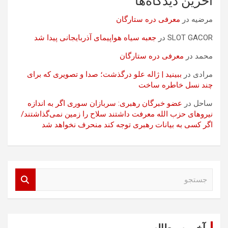
آخرین دیدگاه‌ها
مرضیه
در
معرفی دره ستارگان
SLOT GACOR
در
جعبه سیاه هواپیمای آذربایجانی پیدا شد
محمد
در
معرفی دره ستارگان
مرادی
در
ببینید | ژاله علو درگذشت؛ صدا و تصویری که برای
چند نسل خاطره ساخت
ساحل
در
عضو خبرگان رهبری: سربازان سوری اگر به اندازه
نیروهای حزب الله معرفت داشتند سلاح را زمین نمی‌گذاشتند/
اگر کسی به بیانات رهبری توجه کند منحرف نخواهد شد
ج
س
ت
ج
و
آخرین مطالب