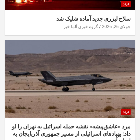
ترند
سلاح لیزری جدید آماده شلیک شد
جولای 26, 2026
گروه خبری آلما خبر
ترند
مرد «عاشق‌پیشه» نقشه حمله اسرائیل به تهران را لو
داد: پهپادهای اسرائیلی از مسیر جمهوری آذربایجان به