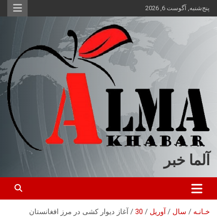
ه
پنج‌شنبه, آگوست 6, 2026
حتوا
روید
آلما خبر
خـانـه
سال
آوریل
30
آغاز دیوار کشی در مرز افغانستان