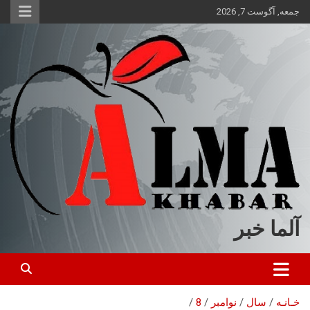
ه
جمعه, آگوست 7, 2026
حتوا
روید
آلما خبر
خـانـه
سال
نوامبر
8