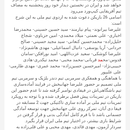
خواهد شد و ایران در نخستین دیدار خود روز پنجشنبه به مصاف
تیم آفریقایی کیپ‌ورد می‌رود.
اسامی 26 بازیکن دعوت شده به اردوی تیم ملی به این شرح
است:
علیرضا بیرانوند- پیام نیازمند- سید حسین حسینی- محمدرضا
اخباری- علی نعمتی- میلاد محمدی- امین حزباوی- شجاع
خلیل‌زاده- محمدحسین کنعانی- سید مجید حسینی- صالح
حردانی- آریا یوسفی- دانیال اسماعیلی- مهدی هاشم‌نژاد-
علیرضا کوشکی- سعید عزت‌اللهی- امید نورافکن-سامان
قدوس-مح
مد
قربانی-محمد محبی- محمد تیکدری-هادی
حبیبی‌نژاد- امیرحسین حسین‌زاده- محمد عمری- مهدی طارمی-
علی علیپور
با هماهنگی و همفکری سرمربی تیم دندر بلژیک و سرمربی تیم
ملی تصمیم بر حضور علیرضا جهانبخش در فرایند آماده‌سازی
تیم باشگاهی‌اش در فیفادی نوامبر گرفته شد تا عدم حضور این
بازیکن در تمرینات پیش فصل برطرف شده و با توجه به رویکرد
تمرینات تیم ملی بر آماده سازی تاکتیکی جهت 2 مسابقه در
فیفا دی آبان، تمرکز روی علی جهانبخش جهت توسعه آمادگی
جسمانی باشد تا با فرم کامل آمادگی بدنی و قرار گرفتن در
شرایط بازی بیشتر، در اختیار تیم ملی ایران قرار بگیرد.
سردار آزمون، مهدی قائدی، مهدی محبی و علی قلی‌زاده به