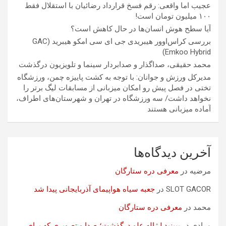
عجیب اما واقعی: رقم فسخ قرارداد رضائیان با استقلال فقط
۱۰۰ میلیون تومان است!
آیا سطح هوش انسان‌ها در حال کاهش است؟
بررسی کراس‌اوور هیبریدی جی ای سی امکو هیبرید (GAC
Emkoo Hybrid)
محمد حقیقی، صداگذار و صدابردار سینما و تلویزیون درگذشت
مدیرکل ورزش و جوانان: با توجه به کشت پاییزه چمن، ورزشگاه
تختی در فصل پیش رو امکان میزبانی از مسابقات لیگ برتر را
نخواهد داشت/ سه ورزشگاه در تهران و شهرستان‌های اطراف،
آماده میزبانی هستند
آخرین دیدگاه‌ها
مرضیه
در
معرفی دره ستارگان
SLOT GACOR
در
جعبه سیاه هواپیمای آذربایجانی پیدا شد
محمد
در
معرفی دره ستارگان
مرادی
در
ببینید | ژاله علو درگذشت؛ صدا و تصویری که برای