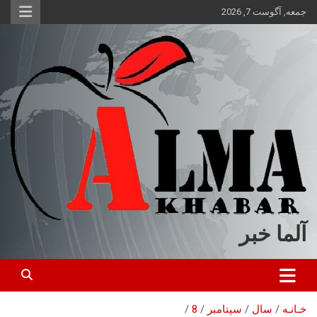
ه
جمعه, آگوست 7, 2026
حتوا
روید
آلما خبر
خـانـه
سال
سپتامبر
8