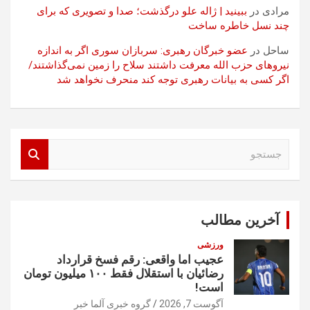
مرادی
در
ببینید | ژاله علو درگذشت؛ صدا و تصویری که برای
چند نسل خاطره ساخت
ساحل
در
عضو خبرگان رهبری: سربازان سوری اگر به اندازه
نیروهای حزب الله معرفت داشتند سلاح را زمین نمی‌گذاشتند/
اگر کسی به بیانات رهبری توجه کند منحرف نخواهد شد
ج
س
ت
ج
و
آخرین مطالب
ورزشی
عجیب اما واقعی: رقم فسخ قرارداد
رضائیان با استقلال فقط ۱۰۰ میلیون تومان
است!
آگوست 7, 2026
گروه خبری آلما خبر