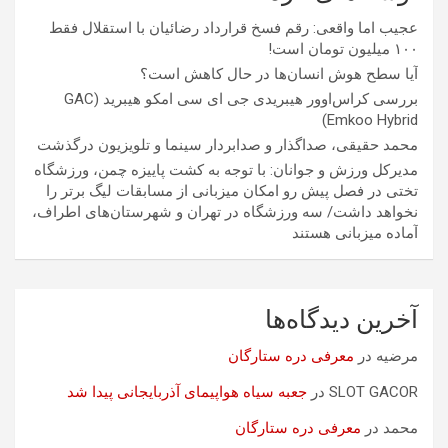
عجیب اما واقعی: رقم فسخ قرارداد رضائیان با استقلال فقط
۱۰۰ میلیون تومان است!
آیا سطح هوش انسان‌ها در حال کاهش است؟
بررسی کراس‌اوور هیبریدی جی ای سی امکو هیبرید (GAC
Emkoo Hybrid)
محمد حقیقی، صداگذار و صدابردار سینما و تلویزیون درگذشت
مدیرکل ورزش و جوانان: با توجه به کشت پاییزه چمن، ورزشگاه
تختی در فصل پیش رو امکان میزبانی از مسابقات لیگ برتر را
نخواهد داشت/ سه ورزشگاه در تهران و شهرستان‌های اطراف،
آماده میزبانی هستند
آخرین دیدگاه‌ها
مرضیه
در
معرفی دره ستارگان
SLOT GACOR
در
جعبه سیاه هواپیمای آذربایجانی پیدا شد
محمد
در
معرفی دره ستارگان