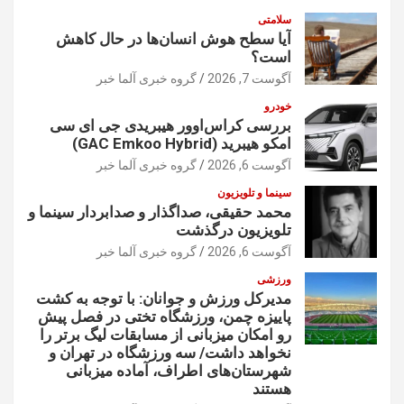
سلامتی
آیا سطح هوش انسان‌ها در حال کاهش
است؟
آگوست 7, 2026
گروه خبری آلما خبر
خودرو
بررسی کراس‌اوور هیبریدی جی ای سی
امکو هیبرید (GAC Emkoo Hybrid)
آگوست 6, 2026
گروه خبری آلما خبر
سینما و تلویزیون
محمد حقیقی، صداگذار و صدابردار سینما و
تلویزیون درگذشت
آگوست 6, 2026
گروه خبری آلما خبر
ورزشی
مدیرکل ورزش و جوانان: با توجه به کشت
پاییزه چمن، ورزشگاه تختی در فصل پیش
رو امکان میزبانی از مسابقات لیگ برتر را
نخواهد داشت/ سه ورزشگاه در تهران و
شهرستان‌های اطراف، آماده میزبانی
هستند