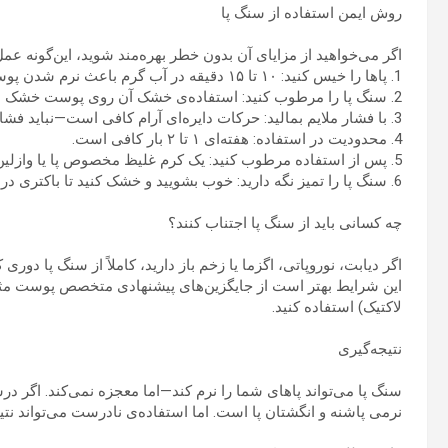
روش ایمن استفاده از سنگ پا
اگر می‌خواهید از مزایای آن بدون خطر بهره‌مند شوید، این‌گونه عمل
1. پاها را خیس کنید: ۱۰ تا ۱۵ دقیقه در آب گرم باعث نرم شدن پوست می‌شود.
2. سنگ پا را مرطوب کنید: استفاده‌ی خشک آن روی پوست خشک می‌تواند اصطکاک و سوزش ایجاد کند.
3. با فشار ملایم بمالید: حرکات دایره‌ای آرام کافی است—نباید فشار دهید.
4. محدودیت در استفاده: هفته‌ای ۱ تا ۲ بار کافی است.
5. پس از استفاده مرطوب کنید: یک کرم غلیظ مخصوص پا یا وازلین برای حفظ رطوبت مناسب است.
6. سنگ پا را تمیز نگه دارید: خوب بشویید و خشک کنید تا باکتری در آن رشد نکند.
چه کسانی باید از سنگ پا اجتناب کنند؟
اگر دیابت، نوروپاتی، اگزما یا زخم باز دارید، کاملاً از سنگ پا دور
این شرایط بهتر است از جایگزین‌های پیشنهادی متخصص پوست مثل سو
لاکتیک) استفاده کنید.
نتیجه‌گیری
سنگ پا می‌تواند پاهای شما را نرم کند—اما معجزه نمی‌کند. اگر د
نرمی پاشنه و انگشتان پا است. اما استفاده‌ی نادرست می‌تواند 