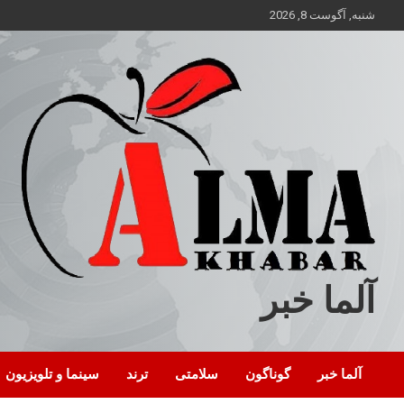
ه
شنبه, آگوست 8, 2026
حتوا
روید
آلما خبر
آلما خبر
گوناگون
سلامتی
ترند
سینما و تلویزیون