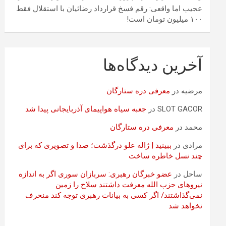
عجیب اما واقعی: رقم فسخ قرارداد رضائیان با استقلال فقط
۱۰۰ میلیون تومان است!
آخرین دیدگاه‌ها
مرضیه
در
معرفی دره ستارگان
SLOT GACOR
در
جعبه سیاه هواپیمای آذربایجانی پیدا شد
محمد
در
معرفی دره ستارگان
مرادی
در
ببینید | ژاله علو درگذشت؛ صدا و تصویری که برای
چند نسل خاطره ساخت
ساحل
در
عضو خبرگان رهبری: سربازان سوری اگر به اندازه
نیروهای حزب الله معرفت داشتند سلاح را زمین
نمی‌گذاشتند/ اگر کسی به بیانات رهبری توجه کند منحرف
نخواهد شد