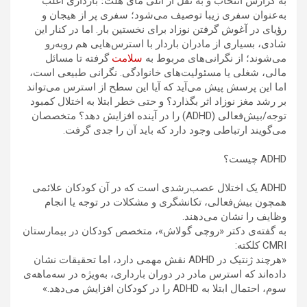
به گزارش انتخاب و به نقل از انلی مای هلث؛ بارداری اغلب
به‌عنوان سفری زیبا توصیف می‌شود؛ سفری پر از هیجان و
رؤیای در آغوش گرفتن نوزاد برای نخستین بار. اما در کنار این
شادی، بسیاری از مادران باردار با استرس‌هایی هم روبه‌رو
می‌شوند؛ از نگرانی‌های مربوط به
سلامت
گرفته تا مسائل
مالی، شغلی یا مسئولیت‌های خانوادگی. نگرانی طبیعی است،
اما این پرسش پیش می‌آید که آیا این سطح از استرس می‌تواند
بر رشد مغز نوزاد اثر بگذارد؟ و حتی خطر ابتلا به اختلال کمبود
توجه/بیش‌فعالی (ADHD) را در آینده افزایش دهد؟ متخصصان
می‌گویند ارتباطی وجود دارد که باید آن را جدی گرفت.
ADHD چیست؟
ADHD یک اختلال عصب‌رشدی است که در آن کودکان علائمی
همچون بیش‌فعالی، تکانشگری و مشکلات در توجه یا انجام
وظایف را نشان می‌دهند.
به گفته‌ی دکتر «روچی گولاش»، متخصص کودکان در بیمارستان
CMRI کلکته:
«هرچند ژنتیک در ADHD نقش مهمی دارد، اما تحقیقات نشان
داده‌اند که استرس مادر در دوران بارداری، به‌ویژه در سه‌ماهه‌ی
سوم، احتمال ابتلا به ADHD را در کودکان افزایش می‌دهد.»