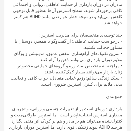
مادران در دوران بارداری از حمایت عاطفی، روانی و اجتماعی
کافی برخوردار شوند، سطح استرس آن‌ها به‌طور قابل توجهی
کاهش می‌یابد و در نتیجه خطر عوارضی مانند ADHD هم کمتر
خواهد شد.
چند توصیه‌ی متخصصان برای مدیریت استرس:
• درخواست حمایت عاطفی: از گفت‌وگو با همسر، دوستان یا
مشاور خجالت نکشید.
• تمرین تکنیک‌های آرام‌سازی: تنفس عمیق، مدیتیشن و یوگای
ملایم دوران بارداری می‌توانند ذهن را آرام کنند.
• مراجعه به متخصص: مشاوره و گروه‌های حمایتی مخصوص
زنان باردار می‌توانند بسیار کمک‌کننده باشند.
• سبک زندگی سالم: رژیم غذایی متعادل، خواب کافی و فعالیت
بدنی ملایم برای کنترل استرس ضروری است.
جمع‌بندی
بارداری دوره‌ای است پر از تغییرات جسمی و روانی، و تجربه‌ی
مقداری استرس اجتناب‌ناپذیر است. اما استرس طولانی‌مدت و
کنترل‌نشده می‌تواند هم بر مادر و هم بر کودک اثر منفی بگذارد.
هرچند ADHD پیوند ژنتیکی قوی دارد، اما استرس دوران بارداری