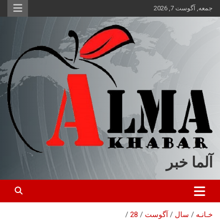
ه
جمعه, آگوست 7, 2026
حتوا
روید
آلما خبر
خـانـه
سال
آگوست
28