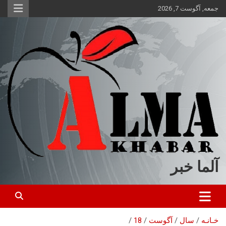
ه
جمعه, آگوست 7, 2026
حتوا
روید
آلما خبر
خـانـه
سال
آگوست
18