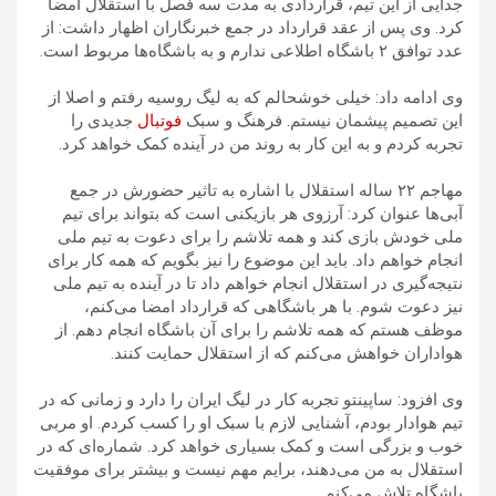
جدایی از این تیم، قراردادی به مدت سه فصل با استقلال امضا
کرد. وی پس از عقد قرارداد در جمع خبرنگاران اظهار داشت: از
عدد توافق ۲ باشگاه اطلاعی ندارم و به باشگاه‌ها مربوط است.
وی ادامه داد: خیلی خوشحالم که به لیگ روسیه رفتم و اصلا از
این تصمیم پیشمان نیستم. فرهنگ و سبک
فوتبال
جدیدی را
تجربه کردم و به این کار به روند من در آینده کمک خواهد کرد.
مهاجم ۲۲ ساله استقلال با اشاره به تاثیر حضورش در جمع
آبی‌ها عنوان کرد: آرزوی هر بازیکنی است که بتواند برای تیم
ملی خودش بازی کند و همه تلاشم را برای دعوت به تیم ملی
انجام خواهم داد. باید این موضوع را نیز بگویم که همه کار برای
نتیجه‌گیری در استقلال انجام خواهم داد تا در آینده به تیم ملی
نیز دعوت شوم. با هر باشگاهی که قرارداد امضا می‌کنم،
موظف هستم که همه تلاشم را برای آن باشگاه انجام دهم. از
هواداران خواهش می‌کنم که از استقلال حمایت کنند.
وی افزود: ساپینتو تجربه کار در لیگ ایران را دارد و زمانی که در
تیم هوادار بودم، آشنایی لازم با سبک او را کسب کردم. او مربی
خوب و بزرگی است و کمک بسیاری خواهد کرد. شماره‌ای که در
استقلال به من می‌دهند، برایم مهم نیست و بیشتر برای موفقیت
باشگاه تلاش می‌کنم.