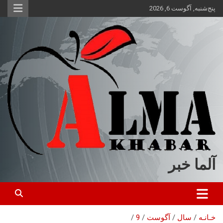
ه
پنج‌شنبه, آگوست 6, 2026
حتوا
روید
آلما خبر
خـانـه
سال
آگوست
9