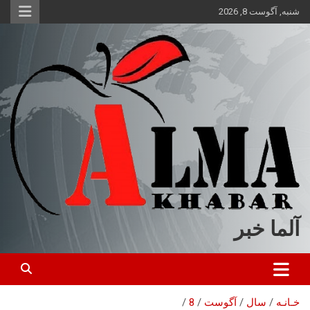
ه
شنبه, آگوست 8, 2026
حتوا
روید
آلما خبر
خـانـه
سال
آگوست
8