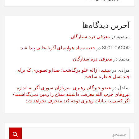
آخرین دیدگاه‌ها
مرضیه
در
معرفی دره ستارگان
SLOT GACOR
در
جعبه سیاه هواپیمای آذربایجانی پیدا شد
محمد
در
معرفی دره ستارگان
مرادی
در
ببینید | ژاله علو درگذشت؛ صدا و تصویری که برای
چند نسل خاطره ساخت
ساحل
در
عضو خبرگان رهبری: سربازان سوری اگر به اندازه
نیروهای حزب الله معرفت داشتند سلاح را زمین نمی‌گذاشتند/
اگر کسی به بیانات رهبری توجه کند منحرف نخواهد شد
ج
س