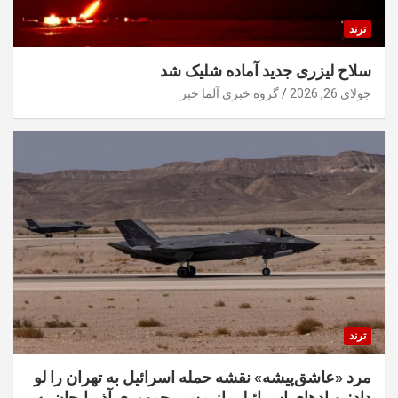
ترند
سلاح لیزری جدید آماده شلیک شد
جولای 26, 2026
گروه خبری آلما خبر
ترند
مرد «عاشق‌پیشه» نقشه حمله اسرائیل به تهران را لو
داد: پهپادهای اسرائیلی از مسیر جمهوری آذربایجان به