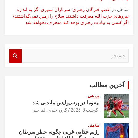
ساحل
در
عضو خبرگان رهبری: سربازان سوری اگر به اندازه
نیروهای حزب الله معرفت داشتند سلاح را زمین نمی‌گذاشتند/
اگر کسی به بیانات رهبری توجه کند منحرف نخواهد شد
ج
س
ت
ج
و
آخرین مطالب
ورزشی
بیفوما در پرسپولیس ماندنی شد
آگوست 8, 2026
گروه خبری آلما خبر
سلامتی
رژیم غذایی غربی چگونه خطر سرطان
روده بزرگ را افزایش می‌دهد؟