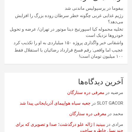
بیفوما در پرسپولیس ماندنی شد
رژیم غذایی غربی چگونه خطر سرطان روده بزرگ را افزایش
می‌دهد؟
تخلیه محموله کیا اسپورتیج دینا موتور در تهران/ عرضه و تحویل
خودروها نزدیک است
واشقانی خبر واگذاری پروژه ۱۵۰ میلیاردی به او را تکذیب کرد
عجیب اما واقعی: رقم فسخ قرارداد رضائیان با استقلال فقط
۱۰۰ میلیون تومان است!
آخرین دیدگاه‌ها
مرضیه
در
معرفی دره ستارگان
SLOT GACOR
در
جعبه سیاه هواپیمای آذربایجانی پیدا شد
محمد
در
معرفی دره ستارگان
مرادی
در
ببینید | ژاله علو درگذشت؛ صدا و تصویری که برای
چند نسل خاطره ساخت