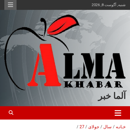
ه
شنبه, آگوست 8, 2026
حتوا
روید
آلما خبر
خـانـه
سال
جولای
27