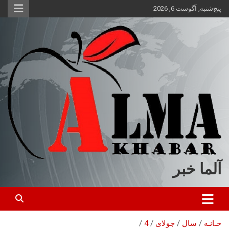
ه
پنج‌شنبه, آگوست 6, 2026
حتوا
روید
آلما خبر
خـانـه
سال
جولای
4