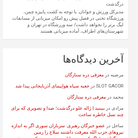
درگذشت
مدیرکل ورزش و جوانان: با توجه به کشت پاییزه چمن،
ورزشگاه تختی در فصل پیش رو امکان میزبانی از مسابقات
لیگ برتر را نخواهد داشت/ سه ورزشگاه در تهران و
شهرستان‌های اطراف، آماده میزبانی هستند
آخرین دیدگاه‌ها
مرضیه
در
معرفی دره ستارگان
SLOT GACOR
در
جعبه سیاه هواپیمای آذربایجانی پیدا شد
محمد
در
معرفی دره ستارگان
مرادی
در
ببینید | ژاله علو درگذشت؛ صدا و تصویری که برای
چند نسل خاطره ساخت
ساحل
در
عضو خبرگان رهبری: سربازان سوری اگر به اندازه
نیروهای حزب الله معرفت داشتند سلاح را زمین