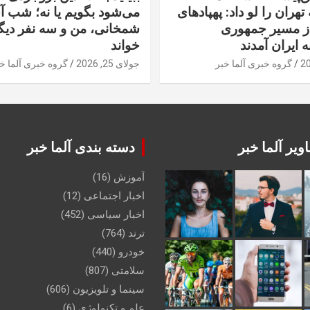
تهران را لو داد: پهپادهای
می‌شود بگویم یا نه؛ شب آ
از مسیر جمهوری
شمخانی، من و سه نفر دیگر
ه ایران آمدند
خواند
گروه خبری آلما خبر
جولای 25, 2026
گروه خبری آلما خ
ویر آلما خبر
دسته بندی آلما خبر
آموزش
(16)
اخبار اجتماعی
(12)
اخبار سیاسی
(452)
ترند
(764)
خودرو
(440)
سلامتی
(807)
سینما و تلویزیون
(606)
علم و تکنولوژی
(6)