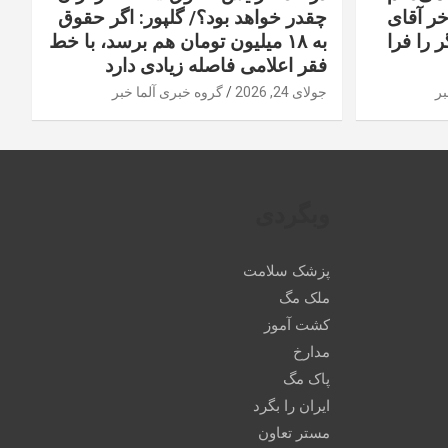
خر آقای
چقدر خواهد بود؟/ گلپور: اگر حقوق
 را فرا
به ۱۸ میلیون تومان هم برسد، با خط
فقر اعلامی فاصله زیادی دارد
بر
جولای 24, 2026
گروه خبری آلما خبر
وبگردی
پزشک سلامت
ملک مگ
کشت آموز
مدارخ
پاک مگ
ایران را بگرد
مستر تعاون