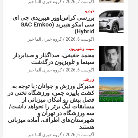
آگوست 7, 2026
گروه خبری آلما خبر
خودرو
بررسی کراس‌اوور هیبریدی جی ای
سی امکو هیبرید (GAC Emkoo
Hybrid)
آگوست 6, 2026
گروه خبری آلما خبر
سینما و تلویزیون
محمد حقیقی، صداگذار و صدابردار
سینما و تلویزیون درگذشت
آگوست 6, 2026
گروه خبری آلما خبر
ورزشی
مدیرکل ورزش و جوانان: با توجه به
کشت پاییزه چمن، ورزشگاه تختی در
فصل پیش رو امکان میزبانی از
مسابقات لیگ برتر را نخواهد داشت/
سه ورزشگاه در تهران و
شهرستان‌های اطراف، آماده میزبانی
هستند
آگوست 6, 2026
گروه خبری آلما خبر