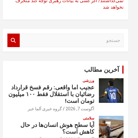
نمی‌گذاشتند/ اگر کسی به بیانات رهبری توجه کند منحرف
نخواهد شد
ج
س
ت
ج
و
آخرین مطالب
ورزشی
عجیب اما واقعی: رقم فسخ قرارداد
رضائیان با استقلال فقط ۱۰۰ میلیون
تومان است!
آگوست 7, 2026
گروه خبری آلما خبر
سلامتی
آیا سطح هوش انسان‌ها در حال
کاهش است؟