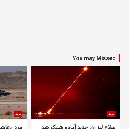
You may Missed
ترند
ترند
سلاح لیزری جدید آماده شلیک شد
مرد «عاشق