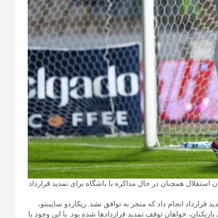
E) : تسنیم: مدافع و دروازه‌بان استقلال همچنان در حال مذاکره با باشگاه برای تمدید قرارداد
د قرارداد انجام داد که منجر به توافق نشد. ریکاردو ساپینتو،
ازیکنان، خواهان توقف تمدید قراردادها شده بود. با این وجود با