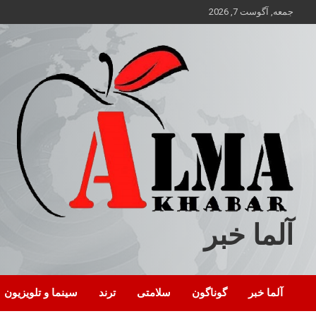
ه
جمعه, آگوست 7, 2026
حتوا
روید
آلما خبر
آلما خبر
گوناگون
سلامتی
ترند
سینما و تلویزیون