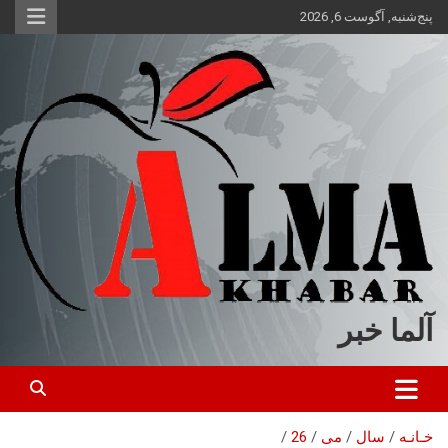
ه
پنج‌شنبه, آگوست 6, 2026
حتوا
روید
آلما خبر
خـانـه
سال
می
26