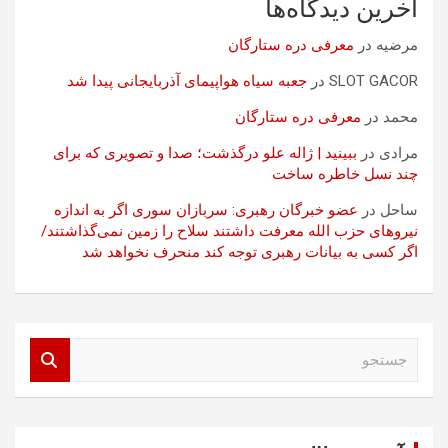
آخرین دیدگاه‌ها
مرضیه
در
معرفی دره ستارگان
SLOT GACOR
در
جعبه سیاه هواپیمای آذربایجانی پیدا شد
محمد
در
معرفی دره ستارگان
مرادی
در
ببینید | ژاله علو درگذشت؛ صدا و تصویری که برای
چند نسل خاطره ساخت
ساحل
در
عضو خبرگان رهبری: سربازان سوری اگر به اندازه
نیروهای حزب الله معرفت داشتند سلاح را زمین نمی‌گذاشتند/
اگر کسی به بیانات رهبری توجه کند منحرف نخواهد شد
ج
س
ت
ج
و