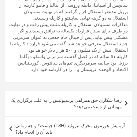
سانچس از اسپانیا، دانیله دِروسی از ایتالیا و فابیو کاریله از
برزیل مدنظر استقلال قرار گرفتند که در نهایت مسئولان
استقلال به دو گزینه نهایی ساپینتو و کاریله رسیدند.
مذاکرات مسئولان استقلال با کاریله مثبت پیش رفت و در نهایت
دو طرف برای بستن قرارداد یکساله به توافق رسیدند و اگر
مشکلی پیش نیاید، پس از فینال جام حذفی به عنوان سرمربی
جدید استقلال معرفی خواهد شد. گفته می‌شود قرارداد کاریله با
استقلال بیش از یک میلیون و ۵۰۰ هزار دلار خواهد بود.
کاریله ۵۱ ساله که در فصل گذشته سرمربی واسکو دوگاما
برزیل بود سابقه سرمربیگری تیم‌های سانتوس، کورینتیانس،
الاتحاد و الوحده عربستان و … را در کارنامه خود دارد.
راهبری
رضا شکاری حق همراهی پرسپولیس را به علت برگزاری یک
نوشته
مهمانی از دست می‌دهد؟
آزمایش هورمون محرک تیروئید (TSH) چیست؟ و چه زمانی
باید آن را انجام داد؟