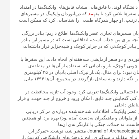
.
شگاه لوند، با قایق‌هایی مشابه قایق‌های وایکینگ‌ها در امتداد
سفرها تلاش کرد تا بفه
مد
که دریانوردان وایکینگ در مسیرهای
ین ترتیب، او چهار بندرگاه طبیعی را شناسایی کرد که ممکن است
یان مسیرهای تجاری عصر وایکینگ‌ها اطلاع داریم؛ بنادر بزرگی
د. آنچه برای من جذاب است، اتفاقاتی است که در مسیر این بنادر
ادر کوچک‌تر، که در جزایر کوچک و شبه‌جزایر قرار داشته‌اند،
وئیه ۲۰۲۲، جرت و خدمه‌اش ۱۵ آزمایش دریانوردی و دو سفر آزمایشی سه‌هفته‌ای انجام دادند. این سفرها با
بی کوچک، باز و بادبانی که استفاده از آن‌ها در منطقه‌ی
نوردیک به حدود ۲۰۰۰ سال پیش بازمی‌گردد. این سفرها همیشه آسان نبود؛ برای مثال، یک‌بار تیرک اصلی بادبان در ۲۵ کیلومتری
ساحل شکست و آن‌ها مجبور شدند دو پارو را به هم ببندند تا بادبان را نگه دارند و به ساحل بازگردند. در مجموع، آن‌ها ۱۴۹۴ مایل
 احتمالی وایکینگ‌ها تعریف کرد: وجود آب تازه، محافظت در
 کم، گنجایش چند قایق، امکان ورود و خروج از چند جهت، و قرار
ناطق داخلی.
 عصر وایکینگ، اطلاعات شناخته‌شده درباره‌ی مراکز دریایی
یرهای دریایی سنتی قرن ۱۹ و ۲۰ میلادی (که از ملوانان و ماهیگیران به‌دست آمده بود) بهره برد. او همچنین
ست، نه حملات جنگی یا غارتگرانه‌ی آن‌ها.
او در مقاله‌ای که اوایل ماه جاری در مجله‌ی Journal of Archaeological Method and Theory منتشر شد، نوشت: «تمرکز این
برای مقابله با سوگیری رایج پژوهش‌های دانشگاهی که بیش از