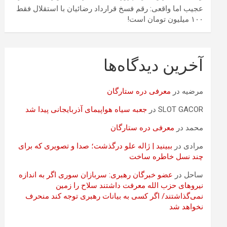
عجیب اما واقعی: رقم فسخ قرارداد رضائیان با استقلال فقط
۱۰۰ میلیون تومان است!
آخرین دیدگاه‌ها
مرضیه
در
معرفی دره ستارگان
SLOT GACOR
در
جعبه سیاه هواپیمای آذربایجانی پیدا شد
محمد
در
معرفی دره ستارگان
مرادی
در
ببینید | ژاله علو درگذشت؛ صدا و تصویری که برای
چند نسل خاطره ساخت
ساحل
در
عضو خبرگان رهبری: سربازان سوری اگر به اندازه
نیروهای حزب الله معرفت داشتند سلاح را زمین
نمی‌گذاشتند/ اگر کسی به بیانات رهبری توجه کند منحرف
نخواهد شد