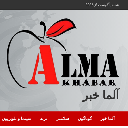
ه
شنبه, آگوست 8, 2026
حتوا
روید
آلما خبر
آلما خبر
گوناگون
سلامتی
ترند
سینما و تلویزیون