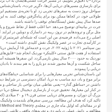
بردارد—یا دقیق‌تر بگوییم، در مسیر حرکت کشتی‌هایشان به آب بزند
برای بازسازی مسیرهای دریایی آن‌ها، «گرِیر جرت»، باستان‌شناس دان
سواحل نروژ دست به سفرهای تجربی زد. او با تجربه‌ی مستقیم این 
طولانی خود، در کجاها ممکن بود برای پناه‌گرفتن توقف کنند. به ا
صدها سال پیش نقش ایستگاه‌های توقف را داشته باشند.
جرت در بیانیه‌ای توضیح می‌دهد: «ما اغلب فقط از نقاط شروع و پا
مثل برگن و تروندهایم در نروژ، ریبه در دانمارک و دوبلین در ایرلن
اصلی رخ می‌داده. فرضیه‌ی من این است که شبکه‌ای غیرمتمرکز از بن
در کارآمدی تجارت در عصر وایکینگ نقش کلیدی داشته است.»
بین سپتامبر ۲۰۲۱ تا ژ
استفاده از هفت قایق سنتی «کلینکر» نوردیک انجام شد—قایق‌های چو
دریایی را پیمودند.
این باستان‌شناس تجربی معیارهایی را برای شناسایی «پناهگاه‌های»
برابر موج و باد، دید مناسب به دریا، امکان دسترسی در شرایط دید
داشتن در «مناطق گذار»—یعنی نقاطی میان نواحی باز ساحلی و م
در کنار این معیارها، تحقیق جرت از بازسازی دیجیتال سطح دریا در
بزرگ آن دوران، و مس
تاکید کرد که هدف این مطالعه، بررسی سفرهای بلندمدت وایکینگ‌ها
مطالعه بر دانش عملی دریانوردی و تجربه‌های واقعی، تلاشی است 