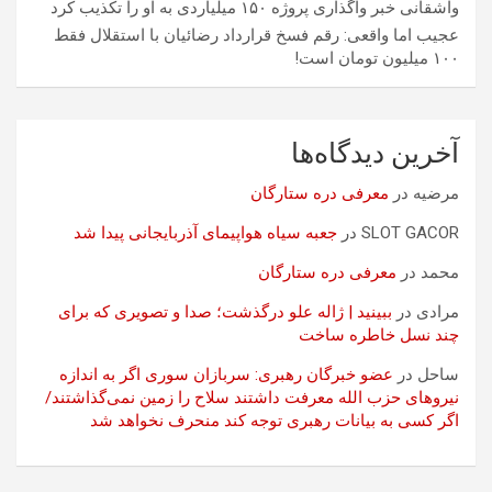
واشقانی خبر واگذاری پروژه ۱۵۰ میلیاردی به او را تکذیب کرد
عجیب اما واقعی: رقم فسخ قرارداد رضائیان با استقلال فقط
۱۰۰ میلیون تومان است!
آخرین دیدگاه‌ها
مرضیه
در
معرفی دره ستارگان
SLOT GACOR
در
جعبه سیاه هواپیمای آذربایجانی پیدا شد
محمد
در
معرفی دره ستارگان
مرادی
در
ببینید | ژاله علو درگذشت؛ صدا و تصویری که برای
چند نسل خاطره ساخت
ساحل
در
عضو خبرگان رهبری: سربازان سوری اگر به اندازه
نیروهای حزب الله معرفت داشتند سلاح را زمین نمی‌گذاشتند/
اگر کسی به بیانات رهبری توجه کند منحرف نخواهد شد