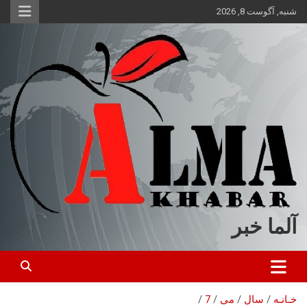
ه
شنبه, آگوست 8, 2026
حتوا
روید
آلما خبر
خـانـه
سال
می
7