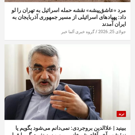
مرد «عاشق‌پیشه» نقشه حمله اسرائیل به تهران را لو
داد: پهپادهای اسرائیلی از مسیر جمهوری آذربایجان به
ایران آمدند
جولای 25, 2026
گروه خبری آلما خبر
ترند
ببینید | علاالدین بروجردی: نمی‌دانم می‌شود بگویم یا
نه؛ شب آخر آقای شمخانی، من و سه نفر دیگر را فرا