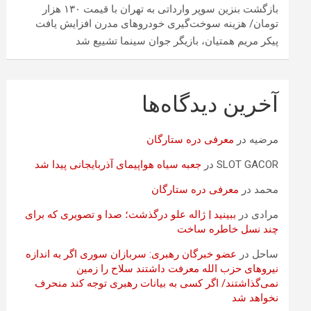
بازگشت بنزین سوپر وارداتی به تهران با قیمت ۱۳۰ هزار
تومان/ هزینه سوخت‌گیری خودرو‌های مدرن افزایش یافت
پیکر مریم همتیان، بازیگر جوان سینما تشییع شد
آخرین دیدگاه‌ها
مرضیه
در
معرفی دره ستارگان
SLOT GACOR
در
جعبه سیاه هواپیمای آذربایجانی پیدا شد
محمد
در
معرفی دره ستارگان
مرادی
در
ببینید | ژاله علو درگذشت؛ صدا و تصویری که برای
چند نسل خاطره ساخت
ساحل
در
عضو خبرگان رهبری: سربازان سوری اگر به اندازه
نیروهای حزب الله معرفت داشتند سلاح را زمین
نمی‌گذاشتند/ اگر کسی به بیانات رهبری توجه کند منحرف
نخواهد شد