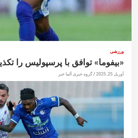
ورزشی
«بیفوما» توافق با پرسپولیس را تکذ
آوریل 25, 2025
گروه خبری آلما خبر