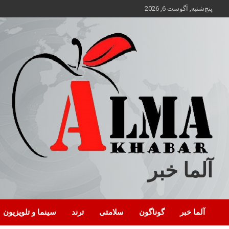
ه
پنج‌شنبه, آگوست 6, 2026
حتوا
روید
آلما خبر
آلما خبر
گوناگون
سلامتی
ترند
سینما و تلویزیون