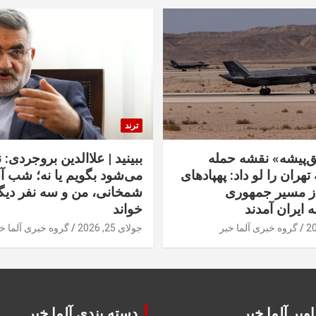
ترند
‌پیشه» نقشه حمله
ببینید | علاالدین بروجردی: 
تهران را لو داد: پهپادهای
می‌شود بگویم یا نه؛ شب آ
از مسیر جمهوری
شمخانی، من و سه نفر دیگر
ه ایران آمدند
خواند
گروه خبری آلما خبر
جولای 25, 2026
گروه خبری آلما خ
ویر آلما خبر
دسته بندی آلما خبر