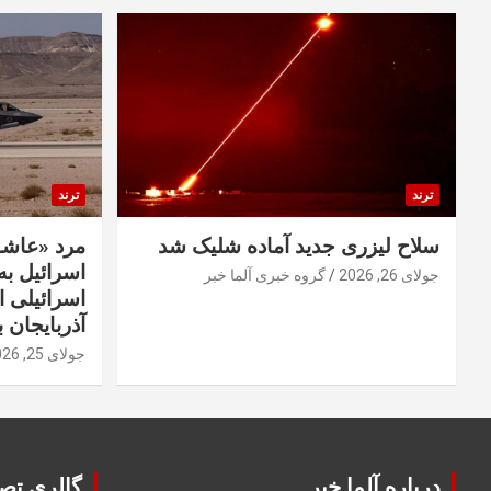
ترند
ترند
سلاح لیزری جدید آماده شلیک شد
مرد «عاشق
اسرائیل به 
جولای 26, 2026
گروه خبری آلما خبر
اسرائیلی 
آذربایجان ب
جولای 25, 2026
درباره آلما خبر
گالری تصا