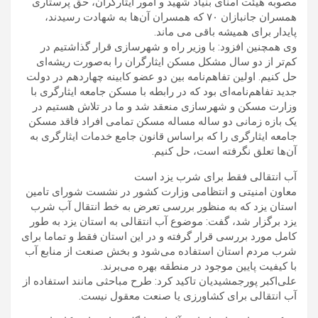
مصوبه هیئت امنای بنیاد شهید و امور ایثارگران، حق پرستاری
همسران جانبازان ۷۰ که همسران آن‌ها به شهادت رسیدند،
پایدار برای همیشه باقی می ماند.
وی همچنین افزود: با وزیر راه و شهرسازی قرار گذاشتیم در
کم‌تر از دو سال مشکل مسکن ایثارگران را به‌صورت ریشه‌ای
حل کنیم. اولین تفاهم‌نامه بین دو عضو کابینه چهاردهم در دولت
جدید تفاهم‌نامه‌ای بود که در رابطه با مسکن جامعه ایثارگری با
وزارت مسکن و شهرسازی منعقد شد و ما در تلاش هستیم در
یک بازه زمانی دو ساله مساله مسکن تمامی افراد فاقد مسکن
جامعه ایثارگری را که براساس قانون جامع خدمات ایثارگری به
آن‌ها تعلق نگرفته است، حل کنیم.
آب انتقالی فقط برای شرب یزد است
معاون امنیتی و انتظامی وزارت کشور در نشست شورای تامین
استان یزد که به منظور بررسی تعرض به خط انتقال آب شرب
یزد برگزار شد، گفت: موضوع آب انتقالی به استان یزد به طور
کامل مورد بررسی قرار گرفته و در این استان فقط و تماما برای
شرب مردم استان استفاده می‌شود و بخش صنعت از منابع آب‌
با کیفیت پایین موجود در منطقه بهره می‌برند.
علی‌اکبر پورجمشیدیان تاکید کرد: طرح مباحثی مانند استفاده از
آب انتقالی برای کشاورزی یا صنعت معقول نیست.