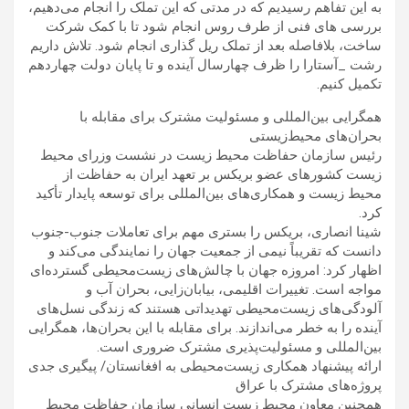
به این تفاهم رسیدیم که در مدتی که این تملک را انجام می‌دهیم،
بررسی های فنی از طرف روس انجام شود تا با کمک شرکت
ساخت، بلافاصله بعد از تملک ریل گذاری انجام شود. تلاش داریم
رشت _آستارا را ظرف چهارسال آینده و تا پایان دولت چهاردهم
تکمیل کنیم.
همگرایی بین‌المللی و مسئولیت مشترک برای مقابله با
بحران‌های محیط‌زیستی
رئیس سازمان حفاظت محیط‌ زیست در نشست وزرای محیط
زیست کشورهای عضو بریکس بر تعهد ایران به حفاظت از
محیط‌ زیست و همکاری‌های بین‌المللی برای توسعه پایدار تأکید
کرد.
شینا انصاری، بریکس را بستری مهم برای تعاملات جنوب-جنوب
دانست که تقریباً نیمی از جمعیت جهان را نمایندگی می‌کند و
اظهار کرد: امروزه جهان با چالش‌های زیست‌محیطی گسترده‌ای
مواجه است. تغییرات اقلیمی، بیابان‌زایی، بحران آب و
آلودگی‌های زیست‌محیطی تهدیداتی هستند که زندگی نسل‌های
آینده را به خطر می‌اندازند. برای مقابله با این بحران‌ها، همگرایی
بین‌المللی و مسئولیت‌پذیری مشترک ضروری است.
ارائه پیشنهاد همکاری زیست‌محیطی به افغانستان/ پیگیری جدی
پروژه‌های مشترک با عراق
همچنین معاون محیط زیست انسانی سازمان حفاظت محیط