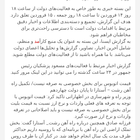
این بسته خبری به طور خاص به فعالیت‌های دولت از ساعت ۱۸
روز ۱۴ فروردین تا ساعت ۱۸ روز جمعه ، ۱۵ فروردین تعلق دارد.
هدف این گزارش، تجمیع و دسته‌بندی اطلاعات و اخبار دقیق
مرتبط با اقدامات دولت است تا دسترسی راحت‌تری برای
مخاطبان فراهم شود.
به گزارش ایسنا،‌ این بسته به عنوان یک منبع کارآ
مد
و منظم،
شامل آخرین اخبار، تصاویر، گزارش‌ها و تحلیل‌ها اعضای دولت
می‌باشد. با ما همراه باشید تا از فعالیت‌های دولت مطلع شوید.
گزارش اخبار مرتبط با فعالیت‌های مسعود پزشکیان رئیس
جمهور در ۲۴ ساعت گذشته را می توانید در این لینک مرور کنید.
قیمت اتوبوس برای بخش خصوصی به صرفه نیست/ تکمیل راه
آهن رشت – آستارا تا پایان دولت چهاردهم
وزیر راه و شهرسازی در اظهاراتی تاکید کرد: قیمت اتوبوس با
توجه به تعرفه های فعلی واردات و نرخ ارز نسبت به قیمت بلیت
برای بخش خصوصی به صرفه نیست و باید اصلاحاتی در تعرفه
واردات و نرخ ارز صورت گیرد.
فرزانه صادق همچنین درباره راه آهن رشت_ آستارا گفت: بخش
تملک اراضی این راه آهن با برنامه‌ای که با روسیه داریم حداکثر
ظرف مدت یک سال انجام خواهد شد. در کنار آن با طرف روس