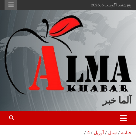
ه
پنج‌شنبه, آگوست 6, 2026
حتوا
روید
آلما خبر
خـانـه
سال
آوریل
4