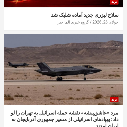
ترند
سلاح لیزری جدید آماده شلیک شد
جولای 26, 2026
گروه خبری آلما خبر
ترند
مرد «عاشق‌پیشه» نقشه حمله اسرائیل به تهران را لو
داد: پهپادهای اسرائیلی از مسیر جمهوری آذربایجان به
ایران آمدند