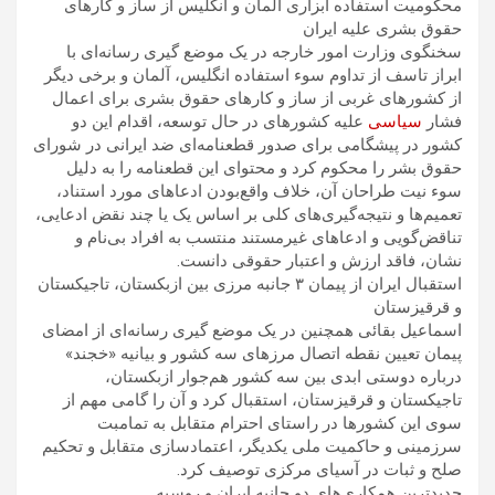
محکومیت استفاده ابزاری آلمان و انگلیس از ساز و کارهای
حقوق بشری علیه ایران
سخنگوی وزارت امور خارجه در یک موضع گیری رسانه‌ای با
ابراز تاسف از تداوم سوء استفاده انگلیس، آلمان و برخی دیگر
از کشورهای غربی از ساز و کارهای حقوق بشری برای اعمال
فشار
سیاسی
علیه کشورهای در حال توسعه، اقدام این دو
کشور در پیشگامی برای صدور قطعنامه‌ای ضد ایرانی در شورای
حقوق بشر را محکوم کرد و محتوای این قطعنامه را به دلیل
سوء نیت طراحان آن، خلاف واقع‌بودن ادعاهای مورد استناد،
تعمیم‌ها و نتیجه‌گیری‌های کلی بر اساس یک یا چند نقض ادعایی،
تناقض‌گویی و ادعاهای غیرمستند منتسب به افراد بی‌نام و
نشان، فاقد ارزش و اعتبار حقوقی دانست.
استقبال ایران از پیمان ۳ جانبه مرزی بین ازبکستان، تاجیکستان
و قرقیزستان
اسماعیل بقائی همچنین در یک موضع گیری رسانه‌ای از امضای
پیمان تعیین نقطه اتصال مرزهای سه کشور و بیانیه «خجند»
درباره دوستی ابدی بین سه کشور هم‌جوار ازبکستان،
تاجیکستان و قرقیزستان، استقبال کرد و آن را گامی مهم از
سوی این کشورها در راستای احترام متقابل به تمامبت
سرزمینی و حاکمیت ملی یکدیگر، اعتمادسازی متقابل و تحکیم
صلح و ثبات در آسیای مرکزی توصیف کرد.
جدیدترین همکاری‌های دو جانبه ایران و روسیه