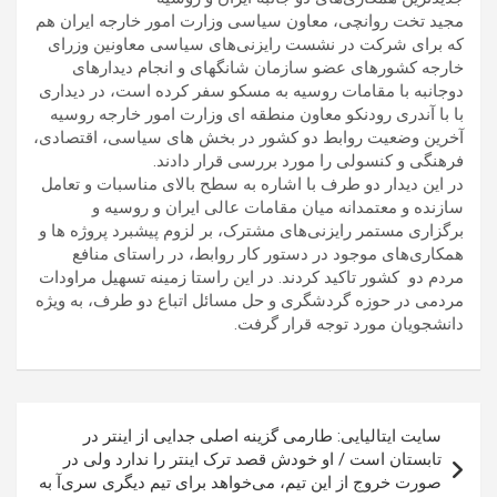
مجید تخت روانچی، معاون سیاسی وزارت امور خارجه ایران هم
که برای شرکت در نشست رایزنی‌های سیاسی معاونین وزرای
خارجه کشورهای عضو سازمان شانگهای و انجام دیدارهای
دوجانبه با مقامات روسیه به مسکو سفر کرده است،‌ در دیداری
با با آندری رودنکو معاون منطقه ای وزارت امور خارجه روسیه
آخرین وضعیت روابط دو کشور در بخش های سیاسی، اقتصادی،
فرهنگی و کنسولی را مورد بررسی قرار دادند.
در این دیدار دو طرف با اشاره به سطح بالای مناسبات و تعامل
سازنده و معتمدانه میان مقامات عالی ایران و روسیه و
برگزاری مستمر رایزنی‌های مشترک، بر لزوم پیشبرد پروژه ها و
همکاری‌های موجود در دستور کار روابط، در راستای منافع
مردم دو کشور تاکید کردند. در این راستا زمینه تسهیل مراودات
مردمی در حوزه گردشگری و حل مسائل اتباع دو طرف، به ویژه
دانشجویان مورد توجه قرار گرفت.
راهبری
سایت ایتالیایی: طارمی گزینه اصلی جدایی از اینتر در
نوشته
تابستان است / او خودش قصد ترک اینتر را ندارد ولی در
صورت خروج از این تیم، می‌خواهد برای تیم دیگری سری‌آ به