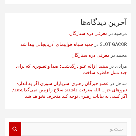
آخرین دیدگاه‌ها
مرضیه
در
معرفی دره ستارگان
SLOT GACOR
در
جعبه سیاه هواپیمای آذربایجانی پیدا شد
محمد
در
معرفی دره ستارگان
مرادی
در
ببینید | ژاله علو درگذشت؛ صدا و تصویری که برای
چند نسل خاطره ساخت
ساحل
در
عضو خبرگان رهبری: سربازان سوری اگر به اندازه
نیروهای حزب الله معرفت داشتند سلاح را زمین نمی‌گذاشتند/
اگر کسی به بیانات رهبری توجه کند منحرف نخواهد شد
ج
س