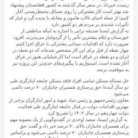
زیست خبرداد: در سفر سال گذشته به کشور افغانستان پیشنهاد
شد بهتر است کار مشترکی را روی مسائل محیط‌زیستی آغاز
کنیم؛ از جمله احیای تالاب هامون و مقابله با پدیده گرد و غبار که
تأثیرات شدیدی بر مردم هر دو کشور دارد.
به گزارش ایسنا صدیقه ترابی با اشاره به اینکه مناطقی از
خوزستان و ایلام بیشترین تأثیر را از گردوغبار می‌پذیرند، افزود:
ضرورت دارد که اقدامات میدانی مشترکی با عراق اجرا کنیم.
چهار نقطه از قبل برای این کار مشخص شده‌اند که دو نقطه در
ایران و دو نقطه در عراق است اما کارعملیاتی هنوز در عراق
آغاز نشده است. امیدواریم با پیگیری‌های جدی‌تر، این پروژه نیز
به موفقیت برسد.
حل مساله مسکن تمامی افراد فاقد مسکن جامعه ایثارگری طی
دو سال آینده/ حق پرستاری همسران جانبازان ۷۰ درصد دائمی
می‌شود
معاون رئیس‌جمهور و رئیس بنیاد شهید و امور ایثارگران برخی از
مهترین اقدامات دولت در قبال جامعه ایثارگری طی فعالیت
دولت چهاردهم در سال ۱۴۰۳ را تشریح کرد.
به گزارش ایسنا، سعید اوحدی در گفت‌وگویی از یک مصوبه مهم
برای همسران جانبازان بالای ۷۰ درصد خبر داد و گفت: حق
پرستاری همسران جانبازان ۷۰ درصد دائمی می‌شود و براساس