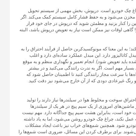
غ چک خودرو است. درپوش، بخش مهمی از سیستم تحویل
 مخزن می‌شود و به حفظ فشار کامل سیستم کمک می‌کند. اگر
 را کنار بزنید و مطمئن شوید که درپوش در جای خود قرار
گاهی اوقات نیز ممکن است نیاز به تعویضِ درپوش باشد، البته
د؛ به این معنا که مونوکسیدکربن حاصل از فرآیند احتراق را به
دل کاتالیزور دارد. این مبدل عملکرد ساده‌ای دارد و اغلب
 باید تعویض شود). انجام تعمیر و نگهداری منظم و به موقع‌
بسیار مهم است. اگر به ندرت رانندگی می‌کنید و در بیشتر
ه‌ها با سرعت مجاز رانندگی کنید تا اطمینان حاصل شود که
 رنگ غیرعادی دودی که از آن خارج می‌شود نیز دقت کنید.
حتراق سوخت و مخلوط هوا در سیلندرها نیاز دارند را تولید
ز ماشین‌های امروزی از یک سیم پیچ در هر یک از سیلندرها
ر خودرو شما دارای یک پیشرانه V8 در زیر کاپوت خود است، بنابراین هشت سیم پیچ جداگانه دارد. مهم نیست
ت عمل نکند، چراغ چک خودرو روشن می‌شود، اما به یاد داشته
درو شود. همچنین شمع‌های خراب نیز باعث ایجاد مشکلات
‌شوند. برای برطرف کردن این مسائل، ضروری است شمع‌ها را