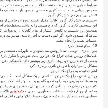
ش
شرایط هوایی شایع‌ترین علت نشت خلاء است. سایر مشکلات رایج 
همچنین ردیابی منبع نشت، کاری تخصصی بوده و نیاز به مکانیک ماه
9- خرابی دریچه چرخش گاز اگزوز
سیستم چرخش گاز اگزوز‌ (EGR) مقدار اکسید نی
این سیستم، گازهای اگزوز که داغ هستند را به داخل محفظه‌های ا
منافذ آن مسدود شود. اگر کمی دست به آچار باشید، می‌توانید دریچه
عملیات نصب را انجام دهید.
10- تمام شدن باتری
بدون باتری، اتومبیل شما روشن نمی‌شود و به طور‌کلی سیستم برقی
علت‌های روشن شدن چراغ چک خودرو است. تعویض یا شارژ باتری به 
بعضی از جدیدترین خودروها، باتری زیر پوشش‌های پلاستیکی دفن
مشکل را می‌توان با تعویض باتری برطرف کرد.
اهمیت توجه به چراغ چک خودرو
روشن شدن چراغ چک خودرو نشانه‌ای از یک مشکل است، گاه می‌تواند
به سرعت خودروی خود را به تعمیرگاه ببرید. اما بهتر است که صبر 
کنید، در هر زمان که احساس کردید ماشین‌تان به شیوه‌ای غیرعادی کا
به غیر از چراغ چک، با استفاده از فنآوری صوتی و
تکنولوژی
بالاتر،
سطحی که باشند (از نظر تکنولوژی)، توسط اعلان‌هایی مانند چراغ