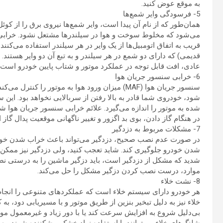
به موقع عوض کنید.
5- فرسودگی وایر شمع‌ها
همان‌طور که از نام آن پیدا است، وایر شمع‌ها نیروی برق را از کو
می‌شود که مخلوط سوخت و هوا در سیلندرها مشتعل نشود. خرابی 
قریب به اتفاق اتومبیل‌ها از یک وایر در هر سیلندر استفاده می‌کنند،
قدیمی) که دارای دو شمع در هر سیلندر و به تبع آن دو وایر هستند
عادی، افت قابل توجه در عملکرد موتور و شتاب پایین خودرو است.
6- خرابی سنسور جریان هوا
سنسور جریان هوا‌ (MAF) میزان ورود هوا به موتور
شود، خودروی شما قادر به بالا رفتن از سربالایی نخواهد بود. این س
شده به موتور را اندازه می‌گیرد. علائم خرابی سنسور جریان هوا 
در هنگام گاز دادن، بوی بد اگزور و تغییر ناگهانی موقعیت پدال گاز
7- مشکلات مربوط به دزدگیر
در صورت عدم نصب صحیح، دزدگیر می‌تواند باعث خراب شدن خودرو 
شدن خودرو جلوگیری کند. شاید تعجب کنید، ولی دزدگیر نیز مم
شدید که مشکل از دزدگیر است، باید دزگیر ماشین را به درستی نصب 
موارد، درست نصب کردن دزگیر مشکل را حل می‌کند.
8- نشت خلاء
هر خودرو دارای سیستم خلاء است که عملکردهای متنوعی را انجام 
خلاء نیز به دلیل تبخیر بنزین از طریق موتور و با مسیریابی دود، 
بی‌دلیل شروع به افزایش سرعت کند یا با دور زیاد و غیرمعمول م