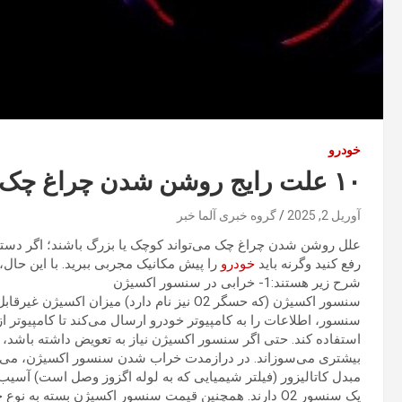
خودرو
۱۰ علت رایج روشن شدن چراغ چک خودرو
آوریل 2, 2025
گروه خبری آلما خبر
علل روشن شدن چراغ چک می‌تواند کوچک یا بزرگ باشند؛ اگر دستی به
رفع کنید وگرنه باید
خودرو
را پیش مکانیک مجربی ببرید. با این حا
شرح زیر هستند:1- خرابی در سنسور اکسیژن
سنسور اکسیژن‌ (که حسگر O2 نیز نام دارد) میزا
سنسور، اطلاعات را به کامپیوتر خودرو ارسال می‌کند تا کامپیوتر
استفاده کند. حتی اگر سنسور اکسیژن نیاز به تعویض داشته باشد، مو
بیشتری می‌سوزاند. در درازمدت خراب شدن سنسور اکسیژن، می‌توان
مبدل کاتالیزور (فیلتر شیمیایی که به لوله اگزوز وصل است) آسیب
یک سنسور O2 دارند. همچنین قیمت سنسور اکسیژن بسته به نوع خودرو متفاوت است.