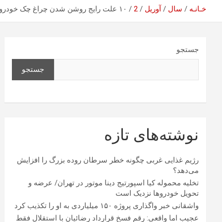
خـانـه
سال
آوریل
2
۱۰ علت رایج روشن شدن چراغ چک خودرو
جستجو
جستجو
نوشته‌های تازه
رژیم غذایی غربی چگونه خطر سرطان روده بزرگ را افزایش
می‌دهد؟
تخلیه محموله کیا اسپورتیج دینا موتور در تهران/ عرضه و
تحویل خودروها نزدیک است
واشقانی خبر واگذاری پروژه ۱۵۰ میلیاردی به او را تکذیب کرد
عجیب اما واقعی: رقم فسخ قرارداد رضائیان با استقلال فقط