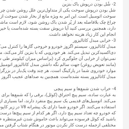
2- شُل بودن درپوش باک بنزین
شل بودن درپوش سوخت یکی از متداول‌ترین علل روشن شدن چرا
سوخت اتومبیل است. این امر به ویژه مانع از بخار شدن سوخت از
چراغ چک بلافاصله بعد از پُر شدن باک روشن شود، لازم است ماشین
دارد، همچنین بررسی کنید آیا درپوش سفت بسته شده‌است یا خیر! 
انجام این کار زیاد هزینه نخواهد داشت.
3- خرابی مبدل کاتالیزور
مبدل کاتالیزور، سیستم اگزوز خودرو و خروجی گازها را کنترل می‌کن
دی‌اکسیدکربن تبدیل می‌کند. هر خودرویی که با بنزین کار می‌کند، مب
نمی‌توان از خرابی آن جلوگیری کرد (براساس میزان کیلومتر طی شده
(مانند تعویض روغن) جهت سالم نگه داشتن مبدل کاتالیزور اتومبیل 
موارد خودروی شما در پارکینگ است، هر چند وقت یک‌بار در بزرگرا
مبدل کاتالیزور بسته نشده‌است. همچنین به صداهای عجیب اگروز و
4- خراب شدن شمع‌ها و سیم پیچی
به عبارت ساده، سیم پیچ احتراق (کوئل)، برقی را که شمع‌ها برای ا
می‌کند. اتومبیل‌های قدیمی یک سیم پیچ منفرد دارند، اما بسیاری ا
استفاده می‌کنند. اگ
که خودرو چه تعداد سیم پیچ دارد، اگر هر کدام از سیم پیچ‌ها درس
باشید که کوئل فرسوده می‌تواند باعث خاموش شدن غیرمنتظره خو
مختلفی ازجمله درست کار نکردن موتور در هنگام شتاب گرفتن می