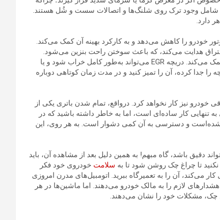
لنگ‌های خلاء می‌توانند با استفاده زیاد خشک و شکننده شوند، به‌‎خصوص اگر در معرض گرما یا سرمای شدید قرار گیرند؛ چراکه
شامل وجود ترک روی شلنگ‌ها و اتصالات سست و شُل هستند.
ر دارد.
تروژن حاصل از موتور خودرو را کاهش می‌دهد و به کارکرد بهینه آن کمک می‌کند.
حتراق هدایت می‌کند، که باعث سوختن راحت بنزین می‌شود.
همچنین این سیستم به کاهش انتشار گازهای گلخانه‌ای به هوا نیز کمک می‌کند. دریچه EGR می‌تواند به‎‌طور کامل خراب شود و یا
 را جدا کرده، آن را تمیز کنید و در مدت زمان کوتاهی دوباره
 خودرو نیز کار نخواهد کرد. درواقع، تمام شدن باتری یکی از
تنهایی کار ساده‌ای است، اما به خاطر داشته باشید که در
 شده‌است و دسترسی به آن کمی دشوار است. به هر روی، این
 دقیق باشد، گاه مبهم! به همین دلیل بعد از مشاهده آن، باید
نکنید تا چراغ چک روشن شود تا به
سلامت
خودروی خود فکر
ر می‌کند، آن را به تعمیرگاه ببرید. اتومبیل‌های مدرن امروزی
 هشدارهای لازم را به مالک خودرو می‌دهند. اما ماشین‌ها در هر
 چک، مشکلات خود را نشان می‌دهند.