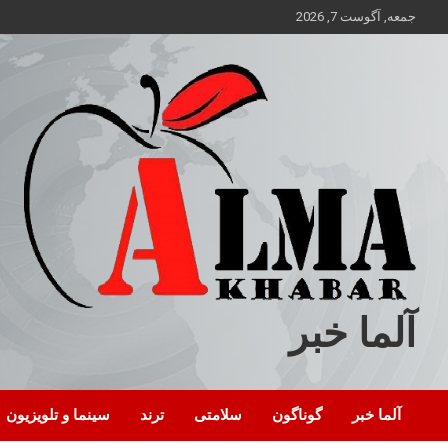
ه
جمعه, آگوست 7, 2026
حتوا
روید
آلما خبر
آلما خبر
گوناگون
سلامتی
ترند
سینما و تلویزیون