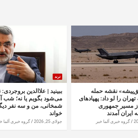
ترند
‌پیشه» نقشه حمله
ببینید | علاالدین بروجردی: 
تهران را لو داد: پهپادهای
می‌شود بگویم یا نه؛ شب آ
از مسیر جمهوری
شمخانی، من و سه نفر دیگر
ه ایران آمدند
خواند
گروه خبری آلما خبر
جولای 25, 2026
گروه خبری آلما خ