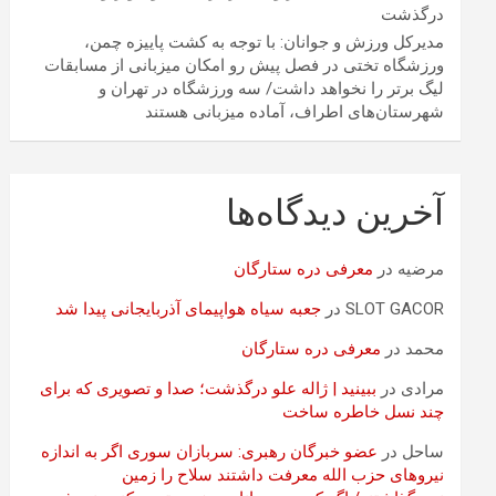
درگذشت
مدیرکل ورزش و جوانان: با توجه به کشت پاییزه چمن،
ورزشگاه تختی در فصل پیش رو امکان میزبانی از مسابقات
لیگ برتر را نخواهد داشت/ سه ورزشگاه در تهران و
شهرستان‌های اطراف، آماده میزبانی هستند
آخرین دیدگاه‌ها
مرضیه
در
معرفی دره ستارگان
SLOT GACOR
در
جعبه سیاه هواپیمای آذربایجانی پیدا شد
محمد
در
معرفی دره ستارگان
مرادی
در
ببینید | ژاله علو درگذشت؛ صدا و تصویری که برای
چند نسل خاطره ساخت
ساحل
در
عضو خبرگان رهبری: سربازان سوری اگر به اندازه
نیروهای حزب الله معرفت داشتند سلاح را زمین