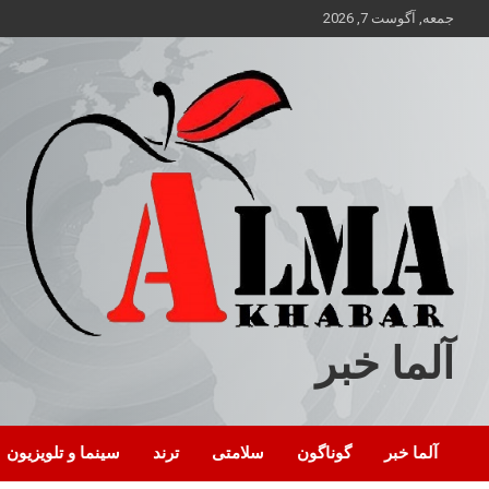
ه
جمعه, آگوست 7, 2026
حتوا
روید
آلما خبر
آلما خبر
گوناگون
سلامتی
ترند
سینما و تلویزیون