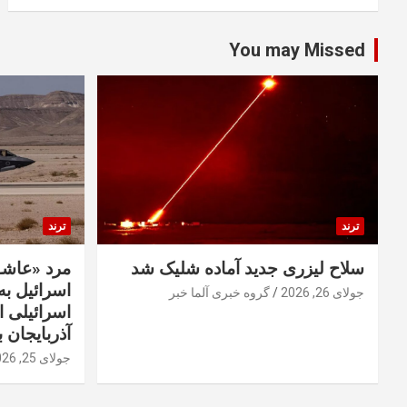
You may Missed
ترند
ترند
سلاح لیزری جدید آماده شلیک شد
مرد «عاشق
اسرائیل به 
جولای 26, 2026
گروه خبری آلما خبر
اسرائیلی 
آذربایجان ب
جولای 25, 2026