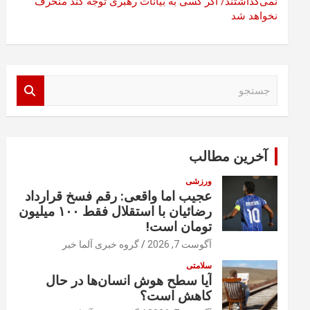
نمی‌گذاشتند/ اگر کسی به بیانات رهبری توجه کند منحرف
نخواهد شد
ج
س
ت
ج
و
آخرین مطالب
ورزشی
عجیب اما واقعی: رقم فسخ قرارداد
رضائیان با استقلال فقط ۱۰۰ میلیون
تومان است!
آگوست 7, 2026
گروه خبری آلما خبر
سلامتی
آیا سطح هوش انسان‌ها در حال
کاهش است؟