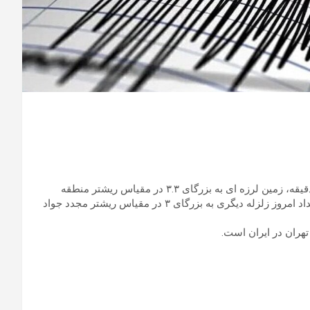
به گزارش خبرآنلاین، بامداد امروز ۲۴ اسفند ۱۴۰۳، ساعت ۲ و ۳۵ دقیقه، زمین لرزه ای به بزرگای ۳.۳ در مقیاس ریشتر منطقه
جواد آباد تهران را به لرزه درآورد. همچنین ساعت ۳ و ۲۴ دقیقه بامداد امروز زلزله دیگری به بزرگای ۳ در مقیاس ریشتر مجدد جواد
تهران در ایران است.