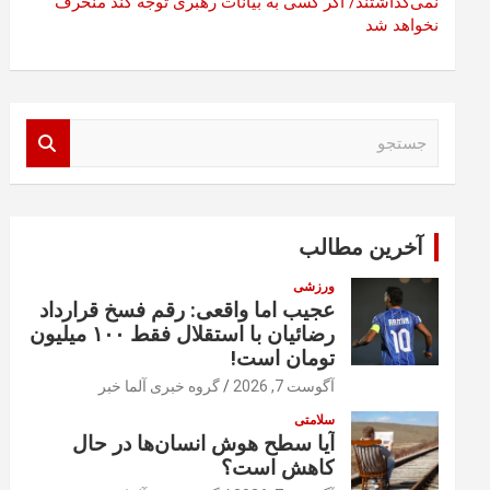
نمی‌گذاشتند/ اگر کسی به بیانات رهبری توجه کند منحرف
نخواهد شد
ج
س
ت
ج
و
آخرین مطالب
ورزشی
عجیب اما واقعی: رقم فسخ قرارداد
رضائیان با استقلال فقط ۱۰۰ میلیون
تومان است!
آگوست 7, 2026
گروه خبری آلما خبر
سلامتی
آیا سطح هوش انسان‌ها در حال
کاهش است؟