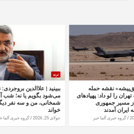
ترند
‌پیشه» نقشه حمله
ببینید | علاالدین بروجردی: 
تهران را لو داد: پهپادهای
می‌شود بگویم یا نه؛ شب آ
از مسیر جمهوری
شمخانی، من و سه نفر دیگر
ه ایران آمدند
خواند
گروه خبری آلما خبر
جولای 25, 2026
گروه خبری آلما خ