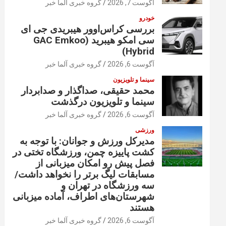
آگوست 7, 2026
گروه خبری آلما خبر
خودرو
بررسی کراس‌اوور هیبریدی جی ای
سی امکو هیبرید (GAC Emkoo
Hybrid)
آگوست 6, 2026
گروه خبری آلما خبر
سینما و تلویزیون
محمد حقیقی، صداگذار و صدابردار
سینما و تلویزیون درگذشت
آگوست 6, 2026
گروه خبری آلما خبر
ورزشی
مدیرکل ورزش و جوانان: با توجه به
کشت پاییزه چمن، ورزشگاه تختی در
فصل پیش رو امکان میزبانی از
مسابقات لیگ برتر را نخواهد داشت/
سه ورزشگاه در تهران و
شهرستان‌های اطراف، آماده میزبانی
هستند
آگوست 6, 2026
گروه خبری آلما خبر