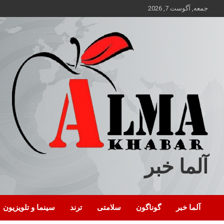
ه
جمعه, آگوست 7, 2026
حتوا
روید
آلما خبر
آلما خبر
گوناگون
سلامتی
ترند
سینما و تلویزیون