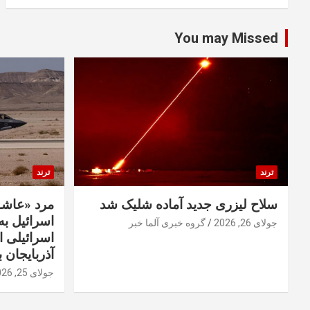
You may Missed
ترند
ترند
سلاح لیزری جدید آماده شلیک شد
مرد «عاشق
اسرائیل به 
جولای 26, 2026
گروه خبری آلما خبر
اسرائیلی 
آذربایجان ب
جولای 25, 2026