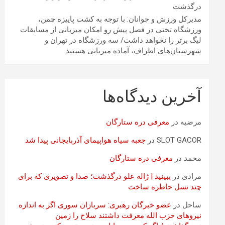
درگذشت
مدیرکل ورزش و جوانان: با توجه به کشت پاییزه چمن،
ورزشگاه تختی در فصل پیش رو امکان میزبانی از مسابقات
لیگ برتر را نخواهد داشت/ سه ورزشگاه در تهران و
شهرستان‌های اطراف، آماده میزبانی هستند
آخرین دیدگاه‌ها
مرضیه
در
معرفی دره ستارگان
SLOT GACOR
در
جعبه سیاه هواپیمای آذربایجانی پیدا شد
محمد
در
معرفی دره ستارگان
مرادی
در
ببینید | ژاله علو درگذشت؛ صدا و تصویری که برای
چند نسل خاطره ساخت
ساحل
در
عضو خبرگان رهبری: سربازان سوری اگر به اندازه
نیروهای حزب الله معرفت داشتند سلاح را زمین