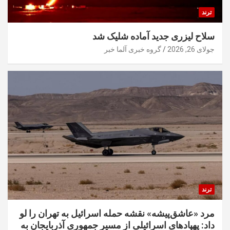
ترند
سلاح لیزری جدید آماده شلیک شد
جولای 26, 2026
گروه خبری آلما خبر
ترند
مرد «عاشق‌پیشه» نقشه حمله اسرائیل به تهران را لو
داد: پهپادهای اسرائیلی از مسیر جمهوری آذربایجان به