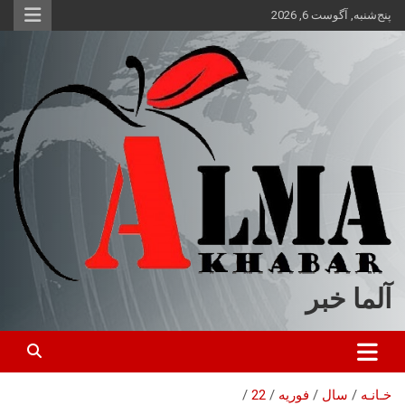
ه
پنج‌شنبه, آگوست 6, 2026
حتوا
روید
آلما خبر
خـانـه
سال
فوریه
22