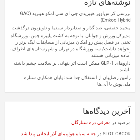
نوشته‌های تازه
بررسی کراس‌اوور هیبریدی جی ای سی امکو هیبرید (GAC
Emkoo Hybrid)
محمد حقیقی، صداگذار و صدابردار سینما و تلویزیون درگذشت
مدیرکل ورزش و جوانان: با توجه به کشت پاییزه چمن، ورزشگاه
تختی در فصل پیش رو امکان میزبانی از مسابقات لیگ برتر را
نخواهد داشت/ سه ورزشگاه در تهران و شهرستان‌های اطراف،
آماده میزبانی هستند
داروهای GLP-1 ممکن است اثر پنهانی بر سلامت چشم داشته
باشند
رامین رضاییان از استقلال جدا شد؛ پایان همکاری ستاره
ملی‌پوش با آبی‌ها
آخرین دیدگاه‌ها
مرضیه
در
معرفی دره ستارگان
SLOT GACOR
در
جعبه سیاه هواپیمای آذربایجانی پیدا شد