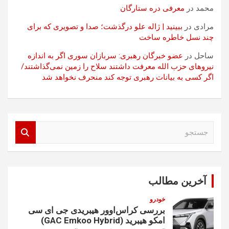
محمد
در
معرفی دره ستارگان
مرادی
در
ببینید | ژاله علو درگذشت؛ صدا و تصویری که برای
چند نسل خاطره ساخت
ساحل
در
عضو خبرگان رهبری: سربازان سوری اگر به اندازه
نیروهای حزب الله معرفت داشتند سلاح را زمین نمی‌گذاشتند/
اگر کسی به بیانات رهبری توجه کند منحرف نخواهد شد
ج
س
ت
ج
و
آخرین مطالب
خودرو
بررسی کراس‌اوور هیبریدی جی ای سی
امکو هیبرید (GAC Emkoo Hybrid)