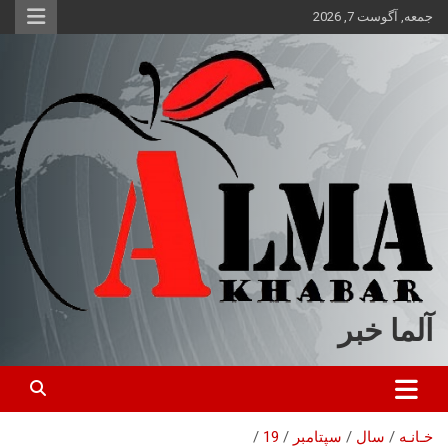
ه
جمعه, آگوست 7, 2026
حتوا
روید
آلما خبر
خـانـه
سال
سپتامبر
19