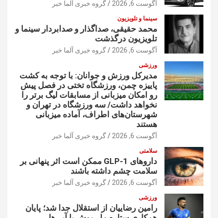
آگوست 6, 2026
گروه خبری آلما خبر
سینما و تلویزیون
محمد حقیقی، صداگذار و صدابردار سینما و
تلویزیون درگذشت
آگوست 6, 2026
گروه خبری آلما خبر
ورزشی
مدیرکل ورزش و جوانان: با توجه به کشت
پاییزه چمن، ورزشگاه تختی در فصل پیش
رو امکان میزبانی از مسابقات لیگ برتر را
نخواهد داشت/ سه ورزشگاه در تهران و
شهرستان‌های اطراف، آماده میزبانی
هستند
آگوست 6, 2026
گروه خبری آلما خبر
سلامتی
داروهای GLP-1 ممکن است اثر پنهانی بر
سلامت چشم داشته باشند
آگوست 6, 2026
گروه خبری آلما خبر
ورزشی
رامین رضاییان از استقلال جدا شد؛ پایان
همکاری ستاره ملی‌پوش با آبی‌ها